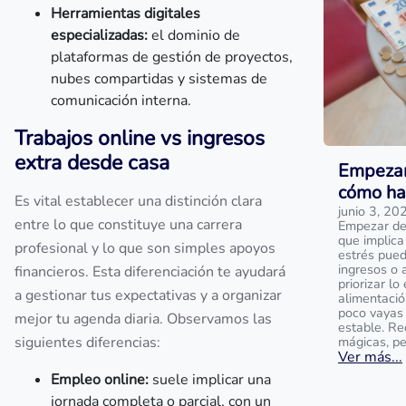
Herramientas digitales
especializadas:
el dominio de
plataformas de gestión de proyectos,
nubes compartidas y sistemas de
comunicación interna.
Trabajos online vs ingresos
extra desde casa
Empezar 
cómo ha
Es vital establecer una distinción clara
junio 3, 20
entre lo que constituye una carrera
Empezar de 
que implica
profesional y lo que son simples apoyos
estrés pued
ingresos o 
financieros. Esta diferenciación te ayudará
priorizar lo
a gestionar tus expectativas y a organizar
alimentació
poco vayas
mejor tu agenda diaria. Observamos las
estable. Re
siguientes diferencias:
mágicas, pe
Ver más...
Empleo online:
suele implicar una
jornada completa o parcial, con un