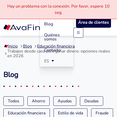
Hay un problema con la conexión.
Por favor, espere
10
Cómo
seg.
Funciona
Área de clientes
Blog
Quiénes
Saltar
somos
a
Inicio
Blog
Educación financiera
contenido
Contacto
Trabajos desde casa para ganar dinero: opciones reales
en 2026
ES
Blog
Todos
Ahorro
Ayudas
Deudas
Educación financiera
Estilo de vida
Fraude