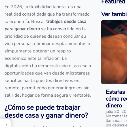
Featured 
En 2026, la flexibilidad laboral es una
Ver tamb
realidad consolidada que ha transformado
la economía. Buscar
trabajos desde casa
para ganar dinero
se ha convertido en la
prioridad de quienes desean conciliar su
vida personal, eliminar desplazamientos o
simplemente obtener un respiro
económico ante la inflación. La
digitalización ha democratizado el acceso a
oportunidades que van desde microtareas
sencillas hasta puestos directivos en
remoto, permitiendo generar ingresos sin
Estafas 
salir del hogar de forma segura y rentable.
cómo rec
dinero
¿Cómo se puede trabajar
julio 30, 2
desde casa y ganar dinero?
No tomar la
llamadas im
→
los delincu