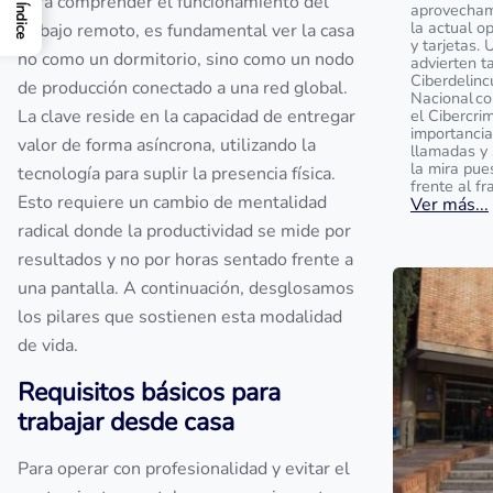
Para comprender el funcionamiento del
aprovecham
Índice
la actual o
trabajo remoto, es fundamental ver la casa
y tarjetas. 
no como un dormitorio, sino como un nodo
advierten t
Ciberdelinc
de producción conectado a una red global.
Nacional c
La clave reside en la capacidad de entregar
el Cibercrim
importancia
valor de forma asíncrona, utilizando la
llamadas y 
la mira pue
tecnología para suplir la presencia física.
frente al fr
Esto requiere un cambio de mentalidad
Ver más...
radical donde la productividad se mide por
resultados y no por horas sentado frente a
una pantalla. A continuación, desglosamos
los pilares que sostienen esta modalidad
de vida.
Requisitos básicos para
trabajar desde casa
Para operar con profesionalidad y evitar el