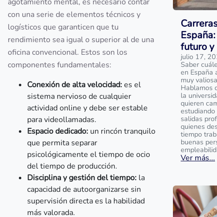
agotamiento mental, es necesario contar
con una serie de elementos técnicos y
Carrera
logísticos que garanticen que tu
España: 
rendimiento sea igual o superior al de una
futuro y
oficina convencional. Estos son los
julio 17, 2
componentes fundamentales:
Saber cuále
en España 
muy valios
Conexión de alta velocidad:
es el
Hablamos de
la universi
sistema nervioso de cualquier
quieren cam
actividad online y debe ser estable
estudiando 
salidas prof
para videollamadas.
quienes des
Espacio dedicado:
un rincón tranquilo
tiempo trab
buenas per
que permita separar
empleabilid
psicológicamente el tiempo de ocio
Ver más...
del tiempo de producción.
Disciplina y gestión del tiempo:
la
capacidad de autoorganizarse sin
supervisión directa es la habilidad
más valorada.