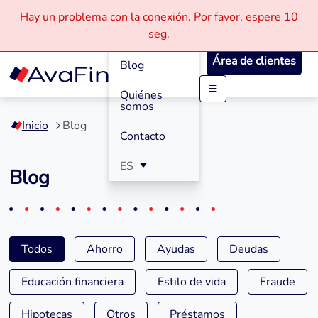
Hay un problema con la conexión.
Por favor, espere
10
Cómo
seg.
Funciona
Área de clientes
Blog
Quiénes
Saltar
somos
a
Inicio
Blog
contenido
Contacto
ES
Blog
Todos
Ahorro
Ayudas
Deudas
Educación financiera
Estilo de vida
Fraude
Hipotecas
Otros
Préstamos