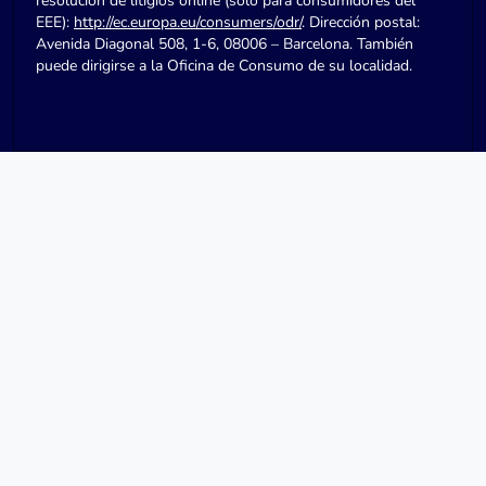
resolución de litigios online (solo para consumidores del
EEE):
http://ec.europa.eu/consumers/odr/
. Dirección postal:
Avenida Diagonal 508, 1-6, 08006 – Barcelona. También
puede dirigirse a la Oficina de Consumo de su localidad.