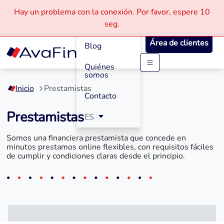
Hay un problema con la conexión.
Por favor, espere
10
Cómo
seg.
Funciona
Área de clientes
Blog
Quiénes
Saltar
somos
a
Inicio
Prestamistas
contenido
Contacto
Prestamistas
ES
Somos una financiera prestamista que concede en
minutos prestamos online flexibles, con requisitos fáciles
de cumplir y condiciones claras desde el principio.