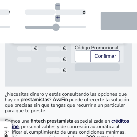
necesitas?
€
¿En cuántos días quieres devolverlo?
días
Código Promocional
€
Total a pagar
€
Importe
Confirmar
Fecha de Vencimiento
€
Interés
Inform
€
Comisión de apertura
¿Necesitas dinero y estás consultando las opciones que
hay en
prestamistas
?
AvaFin
puede ofrecerte la solución
que precisas sin que tengas que recurrir a un particular
para que te preste.
Somos una
fintech prestamista
especializada en
créditos
→
online
, personalizables y de concesión automática al
verificar el cumplimiento de unas condiciones mínimas.
Índice