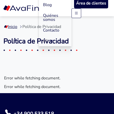
Área de clientes
Blog
Quiénes
Saltar
somos
a
Inicio
Política de Privacidad
contenido
Contacto
Política de Privacidad
ES
Error while fetching document.
Error while fetching document.
+34 900 533 518