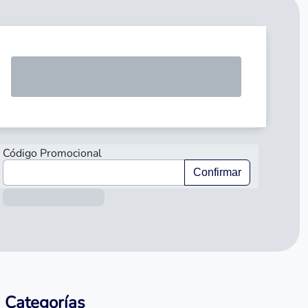
SOLICI
Código Promocional
Confirmar
Información sobre el préstamo
Categorías