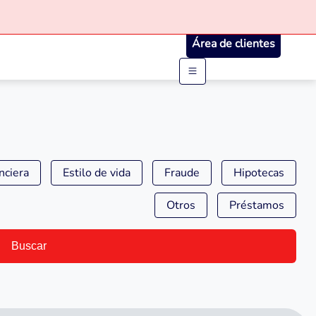
Área de clientes
nciera
Estilo de vida
Fraude
Hipotecas
Otros
Préstamos
Buscar