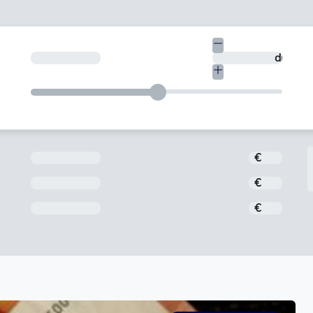
€
¿En cuántos días quieres devolverlo?
días
Importe
€
Interés
€
Comisión de apertura
€