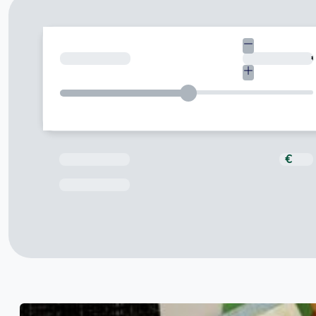
¿Cuánto necesitas?
Total a pagar
€
Fecha de Vencimiento