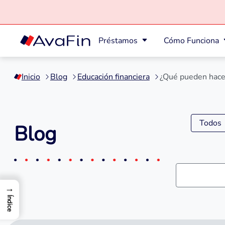
Préstamos
Cómo Funciona
Saltar
a
Inicio
Blog
Educación financiera
¿Qué pueden hacer
contenido
Todos
Blog
→
Índice