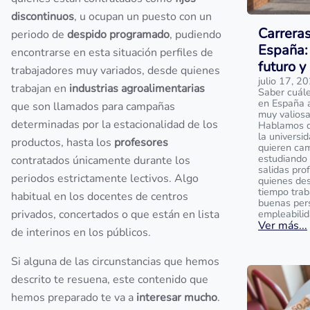
discontinuos
, u ocupan un puesto con un
Carrera
periodo de
despido programado
, pudiendo
España: 
encontrarse en esta situación perfiles de
futuro y
trabajadores muy variados, desde quienes
julio 17, 2
trabajan en
industrias agroalimentarias
Saber cuále
en España 
que son llamados para campañas
muy valios
determinadas por la estacionalidad de los
Hablamos de
la universi
productos, hasta los
profesores
quieren cam
estudiando 
contratados únicamente durante los
salidas prof
periodos estrictamente lectivos. Algo
quienes des
tiempo trab
habitual en los docentes de centros
buenas per
privados, concertados o que están en lista
empleabilid
Ver más...
de interinos en los públicos.
Si alguna de las circunstancias que hemos
descrito te resuena, este contenido que
hemos preparado te va a
interesar mucho
.