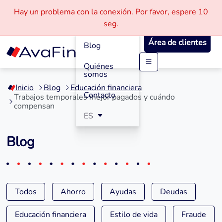
Hay un problema con la conexión.
Por favor, espere
10
Cómo
seg.
Funciona
Área de clientes
Blog
Quiénes
Saltar
somos
a
Inicio
Blog
Educación financiera
contenido
Contacto
Trabajos temporales mejor pagados y cuándo
compensan
ES
Blog
Todos
Ahorro
Ayudas
Deudas
Educación financiera
Estilo de vida
Fraude