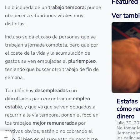
Featured 
La búsqueda de un
trabajo temporal
puede
Ver tamb
obedecer a situaciones vitales muy
distintas.
Incluso se da el caso de personas que ya
trabajan a jornada completa, pero que por
el coste de la vida y la acumulación de
gastos se ven empujadas al
pluriempleo
,
teniendo que buscar otro trabajo de fin de
semana.
También hay
desempleados
con
dificultades para encontrar un
empleo
Estafas 
estable
, y que ya que se ven obligados a
cómo rec
recurrir a la vía temporal ponen el foco en
dinero
los trabajos
mejor remunerados
por
julio 30, 2
No tomar la
motivos obvios, estén o no cobrando el
llamadas im
→
los delincu
paro. Si bien en el supuesto de percibirse,