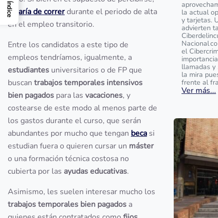
aprovecham
Índice
dejaría de correr
durante el periodo de alta
la actual o
y tarjetas. 
en el empleo transitorio.
advierten t
Ciberdelinc
Nacional c
Entre los candidatos a este tipo de
el Cibercrim
empleos tendríamos, igualmente, a
importancia
llamadas y 
estudiantes
universitarios o de FP que
la mira pue
buscan
trabajos temporales intensivos
frente al fr
Ver más...
bien pagados
para las
vacaciones
, y
costearse de este modo al menos parte de
los gastos durante el curso, que serán
abundantes por mucho que tengan
beca
si
estudian fuera o quieren cursar un
máster
o una formación técnica costosa no
cubierta por las
ayudas educativas
.
Asimismo, les suelen interesar mucho los
trabajos temporales bien pagados
a
quienes están contratados como
fijos