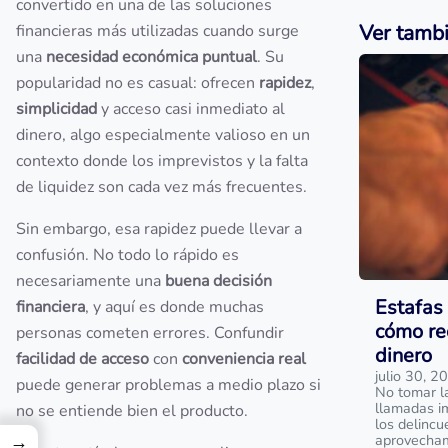
convertido en una de las soluciones
Ver tamb
financieras más utilizadas cuando surge
una
necesidad económica puntual
. Su
popularidad no es casual: ofrecen
rapidez
,
simplicidad
y acceso casi inmediato al
dinero, algo especialmente valioso en un
contexto donde los imprevistos y la falta
de liquidez son cada vez más frecuentes.
Sin embargo, esa rapidez puede llevar a
confusión. No todo lo rápido es
necesariamente una
buena decisión
Estafas 
financiera
, y aquí es donde muchas
cómo re
personas cometen errores. Confundir
dinero
facilidad de acceso
con
conveniencia real
julio 30, 2
puede generar problemas a medio plazo si
No tomar l
llamadas i
no se entiende bien el producto.
los delinc
→
aprovecham