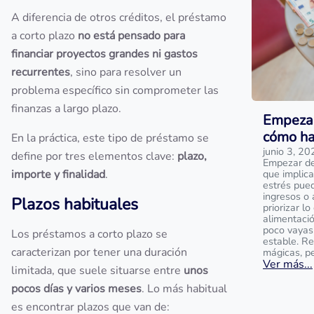
A diferencia de otros créditos, el préstamo
a corto plazo
no está pensado para
financiar proyectos grandes ni gastos
recurrentes
, sino para resolver un
problema específico sin comprometer las
finanzas a largo plazo.
Empezar
cómo ha
En la práctica, este tipo de préstamo se
junio 3, 20
define por tres elementos clave:
plazo,
Empezar de 
importe y finalidad
.
que implica
estrés pue
ingresos o 
Plazos habituales
priorizar l
alimentaci
poco vayas
Los préstamos a corto plazo se
estable. R
caracterizan por tener una duración
mágicas, p
Ver más...
limitada, que suele situarse entre
unos
pocos días y varios meses
. Lo más habitual
es encontrar plazos que van de: