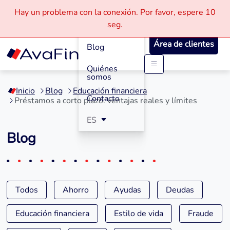
Hay un problema con la conexión.
Por favor, espere
10
Cómo
seg.
Funciona
Área de clientes
Blog
Quiénes
Saltar
somos
a
Inicio
Blog
Educación financiera
contenido
Contacto
Préstamos a corto plazo: ventajas reales y límites
ES
Blog
Todos
Ahorro
Ayudas
Deudas
Educación financiera
Estilo de vida
Fraude