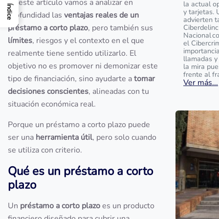
En este artículo vamos a analizar en
la actual o
Índice
y tarjetas.
profundidad las
ventajas reales de un
advierten t
préstamo a corto plazo
, pero también sus
Ciberdelinc
Nacional c
límites
, riesgos y el contexto en el que
el Cibercri
importanci
realmente tiene sentido utilizarlo. El
llamadas y
objetivo no es promover ni demonizar este
la mira pu
frente al f
tipo de financiación, sino ayudarte a
tomar
Ver más...
decisiones conscientes
, alineadas con tu
situación económica real.
Porque un préstamo a corto plazo puede
ser una
herramienta útil
, pero solo cuando
se utiliza con criterio.
Qué es un préstamo a corto
plazo
Un
préstamo a corto plazo
es un producto
financiero diseñado para cubrir una