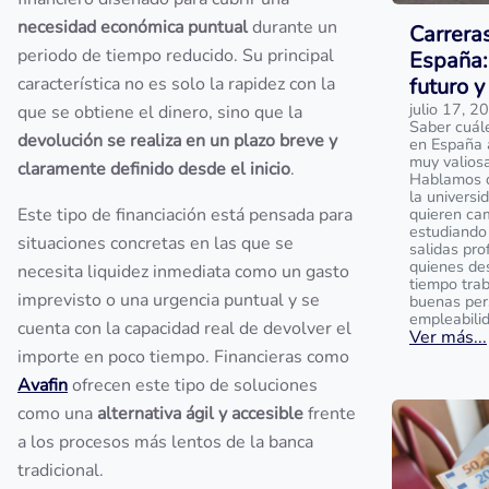
necesidad económica puntual
durante un
Carrera
periodo de tiempo reducido. Su principal
España:
característica no es solo la rapidez con la
futuro y
julio 17, 2
que se obtiene el dinero, sino que la
Saber cuál
devolución se realiza en un plazo breve y
en España 
muy valios
claramente definido desde el inicio
.
Hablamos de
la universi
Este tipo de financiación está pensada para
quieren ca
estudiando 
situaciones concretas en las que se
salidas pro
quienes de
necesita liquidez inmediata como un gasto
tiempo tra
imprevisto o una urgencia puntual y se
buenas per
empleabili
cuenta con la capacidad real de devolver el
Ver más...
importe en poco tiempo. Financieras como
Avafin
ofrecen este tipo de soluciones
como una
alternativa ágil y accesible
frente
a los procesos más lentos de la banca
tradicional.