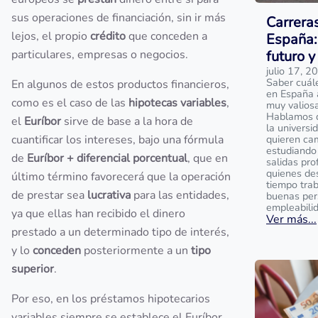
sus operaciones de financiación, sin ir más
Carrera
lejos, el propio
crédito
que conceden a
España:
particulares, empresas o negocios.
futuro y
julio 17, 2
Saber cuál
En algunos de estos productos financieros,
en España 
como es el caso de las
hipotecas variables
,
muy valios
Hablamos de
el
Euríbor
sirve de base a la hora de
la universi
cuantificar los intereses, bajo una fórmula
quieren ca
estudiando 
de
Euríbor + diferencial porcentual
, que en
salidas pro
quienes de
último término favorecerá que la operación
tiempo tra
de prestar sea
lucrativa
para las entidades,
buenas per
empleabili
ya que ellas han recibido el dinero
Ver más...
prestado a un determinado tipo de interés,
y lo
conceden
posteriormente a un
tipo
superior
.
Por eso, en los préstamos hipotecarios
variables siempre se establece el Euríbor