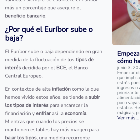
más un porcentaje que asegure el
beneficio bancario
.
¿Por qué el Euríbor sube o
baja?
El Euríbor sube o baja dependiendo en gran
Empezar
medida de la fluctuación de los
tipos de
cómo ha
interés
decidida por el
BCE
, el Banco
junio 3, 20
Empezar de 
Central Europeo.
que implica
estrés pue
ingresos o 
En contextos de alta
inflación
como la que
priorizar l
hemos vivido estos años, se tiende a
subir
alimentaci
poco vayas
los tipos de interés
para encarecer la
estable. R
mágicas, p
financiación y
enfriar
así la
economía
.
Ver más...
Mientras que cuando los precios se
mantienen estables hay más margen para
bajar los tipos
, una medida recurrente