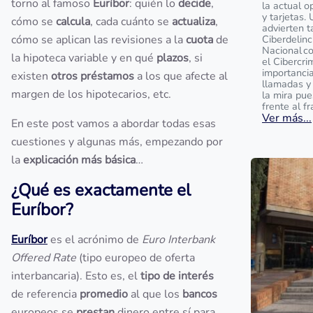
torno al famoso
Euríbor
: quién lo
decide
,
la actual o
y tarjetas.
cómo se
calcula
, cada cuánto se
actualiza
,
advierten t
cómo se aplican las revisiones a la
cuota
de
Ciberdelinc
Nacional c
la hipoteca variable y en qué
plazos
, si
el Cibercri
importanci
existen
otros préstamos
a los que afecte al
llamadas y
margen de los hipotecarios, etc.
la mira pu
frente al f
Ver más...
En este post vamos a abordar todas esas
cuestiones y algunas más, empezando por
la
explicación más básica
…
¿Qué es exactamente el
Euríbor?
Euríbor
es el acrónimo de
Euro Interbank
Offered Rate
(tipo europeo de oferta
interbancaria). Esto es, el
tipo de interés
de referencia
promedio
al que los
bancos
europeos se
prestan
dinero entre sí para