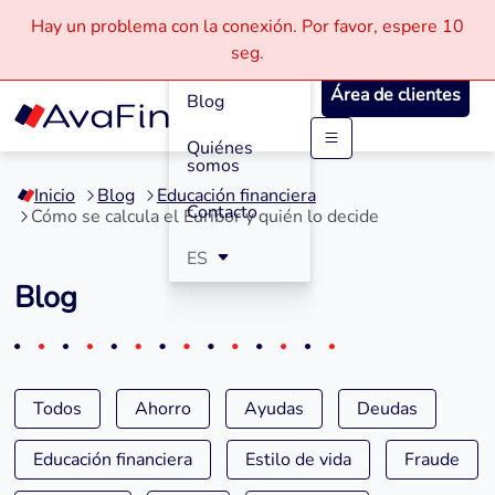
Hay un problema con la conexión.
Por favor, espere
10
Cómo
seg.
Funciona
Área de clientes
Blog
Quiénes
Saltar
somos
a
Inicio
Blog
Educación financiera
contenido
Contacto
Cómo se calcula el Euríbor y quién lo decide
ES
Blog
Todos
Ahorro
Ayudas
Deudas
Educación financiera
Estilo de vida
Fraude