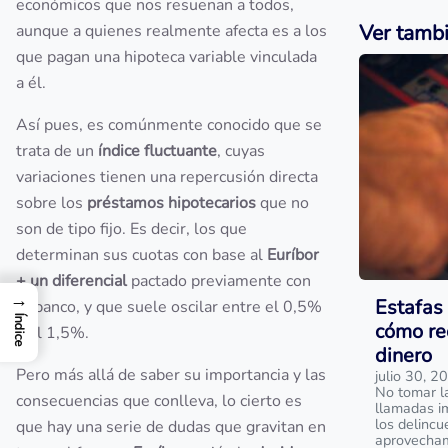
económicos que nos resuenan a todos,
Ver tamb
aunque a quienes realmente afecta es a los
que pagan una hipoteca variable vinculada
a él.
Así pues, es comúnmente conocido que se
trata de un
índice fluctuante
, cuyas
variaciones tienen una repercusión directa
sobre los
préstamos hipotecarios
que no
son de tipo fijo. Es decir, los que
determinan sus cuotas con base al
Euríbor
+ un diferencial
pactado previamente con
→
Estafas 
el banco, y que suele oscilar entre el 0,5%
Índice
cómo re
y el 1,5%.
dinero
Pero más allá de saber su importancia y las
julio 30, 2
No tomar l
consecuencias que conlleva, lo cierto es
llamadas i
los delinc
que hay una serie de dudas que gravitan en
aprovecham