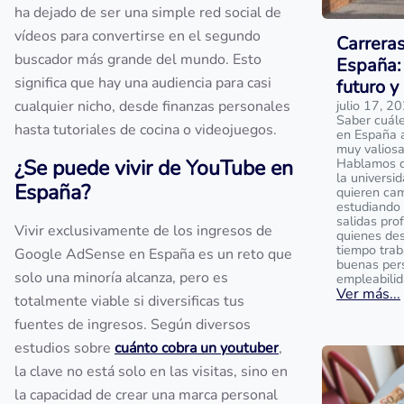
ha dejado de ser una simple red social de
vídeos para convertirse en el segundo
Carrera
buscador más grande del mundo. Esto
España: 
significa que hay una audiencia para casi
futuro y
cualquier nicho, desde finanzas personales
julio 17, 2
Saber cuále
hasta tutoriales de cocina o videojuegos.
en España 
muy valios
¿Se puede vivir de YouTube en
Hablamos de
la universi
España?
quieren cam
estudiando 
salidas prof
Vivir exclusivamente de los ingresos de
quienes des
tiempo trab
Google AdSense en España es un reto que
buenas per
solo una minoría alcanza, pero es
empleabilid
Ver más...
totalmente viable si diversificas tus
fuentes de ingresos. Según diversos
estudios sobre
cuánto cobra un youtuber
,
la clave no está solo en las visitas, sino en
la capacidad de crear una marca personal