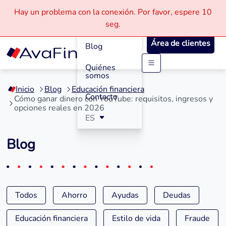
Hay un problema con la conexión.
Por favor, espere
10
Cómo
seg.
Funciona
Área de clientes
Blog
Quiénes
Saltar
somos
a
Inicio
Blog
Educación financiera
contenido
Contacto
Cómo ganar dinero con YouTube: requisitos, ingresos y
opciones reales en 2026
ES
Blog
Todos
Ahorro
Ayudas
Deudas
Educación financiera
Estilo de vida
Fraude