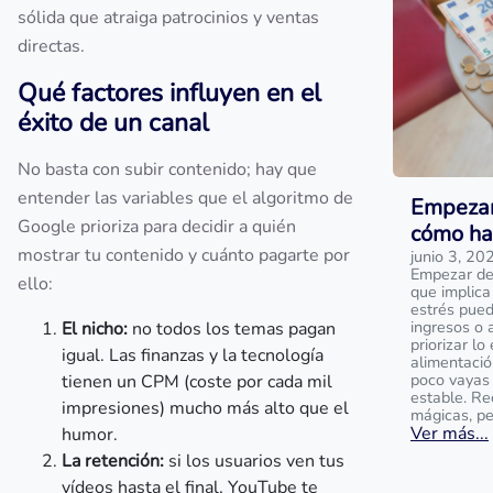
sólida que atraiga patrocinios y ventas
directas.
Qué factores influyen en el
éxito de un canal
No basta con subir contenido; hay que
entender las variables que el algoritmo de
Empezar 
Google prioriza para decidir a quién
cómo ha
mostrar tu contenido y cuánto pagarte por
junio 3, 20
Empezar de 
ello:
que implica
estrés pued
ingresos o 
El nicho:
no todos los temas pagan
priorizar lo
igual. Las finanzas y la tecnología
alimentació
poco vayas
tienen un CPM (coste por cada mil
estable. Re
impresiones) mucho más alto que el
mágicas, pe
Ver más...
humor.
La retención:
si los usuarios ven tus
vídeos hasta el final, YouTube te