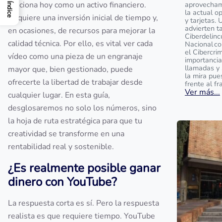
funciona hoy como un activo financiero.
aprovecham
Índice
la actual o
Requiere una inversión inicial de tiempo y,
y tarjetas. 
advierten t
en ocasiones, de recursos para mejorar la
Ciberdelinc
calidad técnica. Por ello, es vital ver cada
Nacional c
el Cibercrim
vídeo como una pieza de un engranaje
importancia
llamadas y 
mayor que, bien gestionado, puede
la mira pue
ofrecerte la libertad de trabajar desde
frente al fr
Ver más...
cualquier lugar. En esta guía,
desglosaremos no solo los números, sino
la hoja de ruta estratégica para que tu
creatividad se transforme en una
rentabilidad real y sostenible.
¿Es realmente posible ganar
dinero con YouTube?
La respuesta corta es sí. Pero la respuesta
realista es que requiere tiempo. YouTube