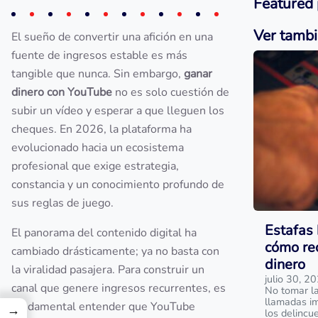
Featured 
Ver tamb
El sueño de convertir una afición en una
fuente de ingresos estable es más
tangible que nunca. Sin embargo,
ganar
dinero con YouTube
no es solo cuestión de
subir un vídeo y esperar a que lleguen los
cheques. En 2026, la plataforma ha
evolucionado hacia un ecosistema
profesional que exige estrategia,
constancia y un conocimiento profundo de
sus reglas de juego.
Estafas 
El panorama del contenido digital ha
cómo rec
cambiado drásticamente; ya no basta con
dinero
la viralidad pasajera. Para construir un
julio 30, 2
canal que genere ingresos recurrentes, es
No tomar la
llamadas im
fundamental entender que YouTube
→
los delincu