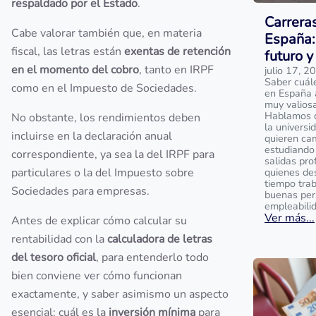
respaldado por el Estado
.
Carrera
Cabe valorar también que, en materia
España:
fiscal, las letras están
exentas de retención
futuro y
en el momento del cobro
, tanto en IRPF
julio 17, 2
Saber cuál
como en el Impuesto de Sociedades.
en España 
muy valios
Hablamos de
No obstante, los rendimientos deben
la universi
incluirse en la declaración anual
quieren ca
estudiando 
correspondiente, ya sea la del IRPF para
salidas pro
particulares o la del Impuesto sobre
quienes de
tiempo tra
Sociedades para empresas.
buenas per
empleabili
Ver más...
Antes de explicar cómo calcular su
rentabilidad con la
calculadora de letras
del tesoro oficial
, para entenderlo todo
bien conviene ver cómo funcionan
exactamente, y saber asimismo un aspecto
esencial: cuál es la
inversión mínima
para