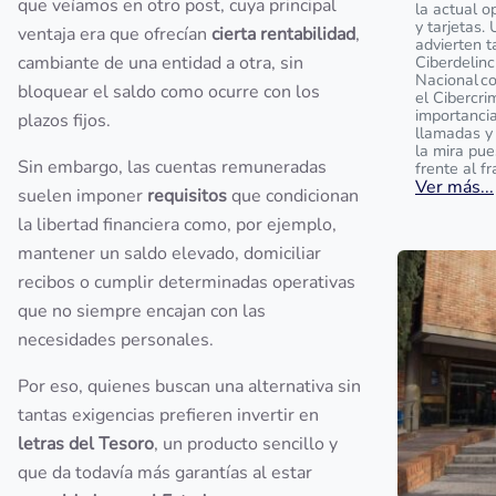
que veíamos en otro post, cuya principal
la actual o
y tarjetas.
ventaja era que ofrecían
cierta rentabilidad
,
advierten t
cambiante de una entidad a otra, sin
Ciberdelinc
Nacional c
bloquear el saldo como ocurre con los
el Cibercri
importanci
plazos fijos.
llamadas y
la mira pu
Sin embargo, las cuentas remuneradas
frente al f
Ver más...
suelen imponer
requisitos
que condicionan
la libertad financiera como, por ejemplo,
mantener un saldo elevado, domiciliar
recibos o cumplir determinadas operativas
que no siempre encajan con las
necesidades personales.
Por eso, quienes buscan una alternativa sin
tantas exigencias prefieren invertir en
letras del Tesoro
, un producto sencillo y
que da todavía más garantías al estar