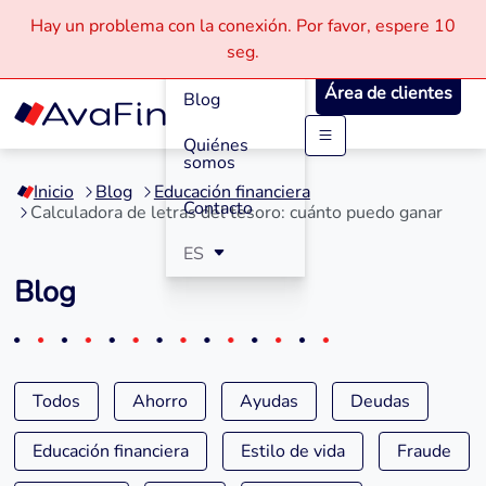
Hay un problema con la conexión.
Por favor, espere
10
Cómo
seg.
Funciona
Área de clientes
Blog
Quiénes
Saltar
somos
a
Inicio
Blog
Educación financiera
contenido
Contacto
Calculadora de letras del tesoro: cuánto puedo ganar
ES
Blog
Todos
Ahorro
Ayudas
Deudas
Educación financiera
Estilo de vida
Fraude