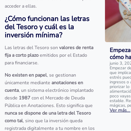
acceder a ellas.
¿Cómo funcionan las letras
del Tesoro y cuál es la
inversión mínima?
Las letras del Tesoro son
valores de renta
Empezar
fija a corto plazo
emitidos por el Estado
cómo ha
para financiarse.
junio 3, 20
Empezar de 
que implica
No existen en papel
, se gestionan
estrés pue
ingresos o 
únicamente mediante
anotaciones en
priorizar l
cuenta
, un sistema electrónico implantado
alimentaci
poco vayas
desde
1987
con el Mercado de Deuda
estable. R
Pública en Anotaciones. Esto significa que
mágicas, p
Ver más...
nunca se dispone de una letra del Tesoro
como tal
, sino que la inversión queda
registrada digitalmente a tu nombre en los