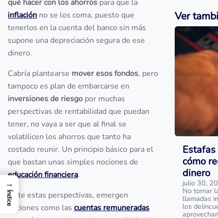
qué hacer con los ahorros
para que la
Ver tamb
inflación
no se los coma, puesto que
tenerlos en la cuenta del banco sin más
supone una depreciación segura de ese
dinero.
Cabría plantearse
mover esos fondos
, pero
tampoco es plan de embarcarse en
inversiones de riesgo
por muchas
perspectivas de rentabilidad que puedan
tener, no vaya a ser que al final se
volatilicen los ahorros que tanto ha
Estafas 
costado reunir. Un principio básico para el
cómo re
que bastan unas simples nociones de
dinero
educación financiera
.
→
julio 30, 2
No tomar l
Ante estas perspectivas, emergen
Índice
llamadas i
los delinc
opciones como las
cuentas remuneradas
aprovecham