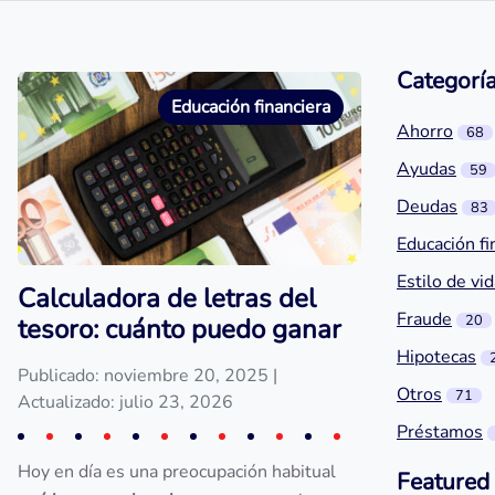
Categorí
Educación financiera
Ahorro
68
Ayudas
59
Deudas
83
Educación fi
Estilo de vi
Calculadora de letras del
Fraude
20
tesoro: cuánto puedo ganar
Hipotecas
Publicado: noviembre 20, 2025
|
Otros
71
Actualizado: julio 23, 2026
Préstamos
Hoy en día es una preocupación habitual
Featured