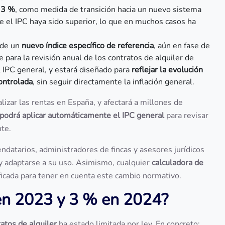
l
3 %
, como medida de transición hacia un nuevo sistema
ue el IPC haya sido superior, lo que en muchos casos ha
 de un
nuevo índice específico de referencia
, aún en fase de
para la revisión anual de los contratos de alquiler de
l IPC general, y estará diseñado para
reflejar la evolución
ontrolada
, sin seguir directamente la inflación general.
lizar las rentas en España, y afectará a millones de
 podrá aplicar automáticamente el IPC general
para revisar
nte.
ndatarios, administradores de fincas y asesores jurídicos
y adaptarse a su uso. Asimismo, cualquier
calculadora de
icada para tener en cuenta este cambio normativo.
 en 2023 y 3 % en 2024?
ratos de alquiler
ha estado limitada por ley. En concreto: