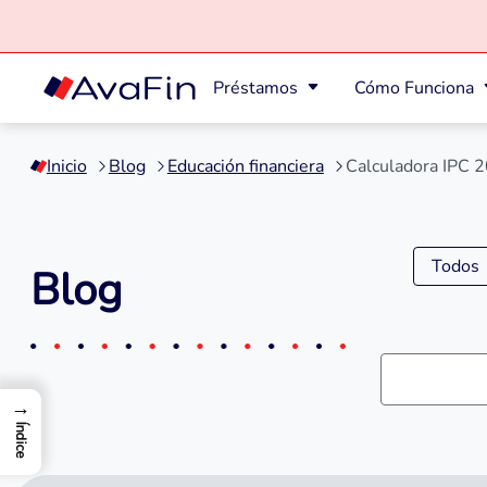
Préstamos
Cómo Funciona
Saltar
a
Inicio
Blog
Educación financiera
Calculadora IPC 2
contenido
Todos
Blog
→
Índice