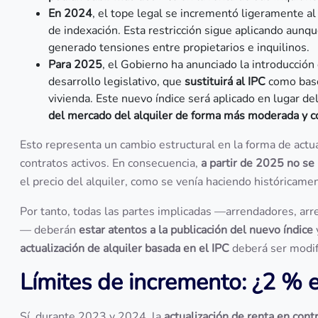
En 2024
, el tope legal se incrementó ligeramente a
de indexación. Esta restricción sigue aplicando aunq
generado tensiones entre propietarios e inquilinos.
Para 2025
, el Gobierno ha anunciado la introducción
desarrollo legislativo, que
sustituirá al IPC
como base 
vivienda. Este nuevo índice será aplicado en lugar de
del mercado del alquiler de forma más moderada y c
Esto representa un cambio estructural en la forma de actua
contratos activos. En consecuencia,
a partir de 2025 no se
el precio del alquiler, como se venía haciendo históricame
Por tanto, todas las partes implicadas —arrendadores, arre
— deberán
estar atentos a la publicación del nuevo índice
actualización de alquiler basada en el IPC
deberá ser modif
Límites de incremento: ¿2 %
Sí, durante 2023 y 2024, la
actualización de renta en cont