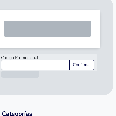
SOLICI
Código Promocional
Confirmar
Información sobre el préstamo
Categorías