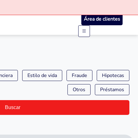
Área de clientes
nciera
Estilo de vida
Fraude
Hipotecas
Otros
Préstamos
Buscar