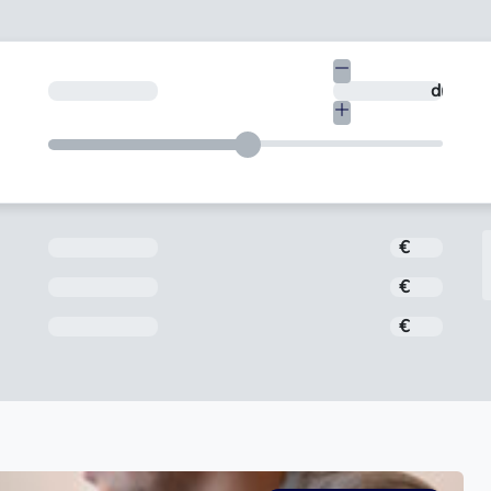
€
¿En cuántos días quieres devolverlo?
días
Importe
€
Interés
€
Comisión de apertura
€