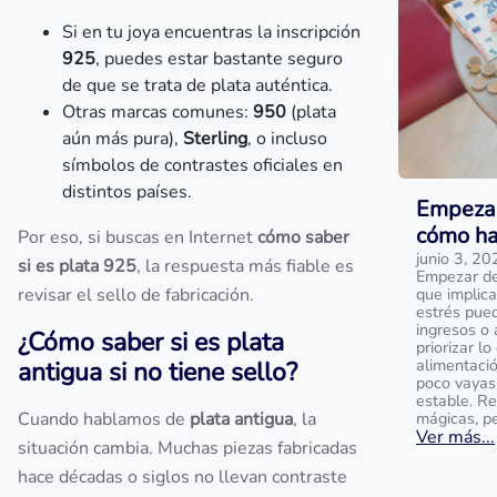
Si en tu joya encuentras la inscripción
925
, puedes estar bastante seguro
de que se trata de plata auténtica.
Otras marcas comunes:
950
(plata
aún más pura),
Sterling
, o incluso
símbolos de contrastes oficiales en
distintos países.
Empezar
cómo ha
Por eso, si buscas en Internet
cómo saber
junio 3, 20
si es plata 925
, la respuesta más fiable es
Empezar de 
revisar el sello de fabricación.
que implica
estrés pue
ingresos o 
¿Cómo saber si es plata
priorizar l
alimentaci
antigua si no tiene sello?
poco vayas
estable. R
Cuando hablamos de
plata antigua
, la
mágicas, p
Ver más...
situación cambia. Muchas piezas fabricadas
hace décadas o siglos no llevan contraste