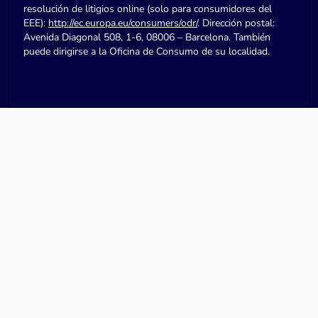
resolución de litigios online (solo para consumidores del
EEE):
http://ec.europa.eu/consumers/odr/
. Dirección postal:
Avenida Diagonal 508, 1-6, 08006 – Barcelona. También
puede dirigirse a la Oficina de Consumo de su localidad.