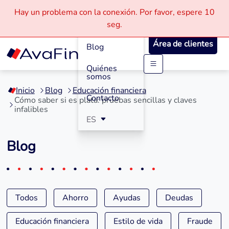
Hay un problema con la conexión.
Por favor, espere
10
Cómo
seg.
Funciona
Área de clientes
Blog
Quiénes
Saltar
somos
a
Inicio
Blog
Educación financiera
contenido
Contacto
Cómo saber si es plata: pruebas sencillas y claves
infalibles
ES
Blog
Todos
Ahorro
Ayudas
Deudas
Educación financiera
Estilo de vida
Fraude