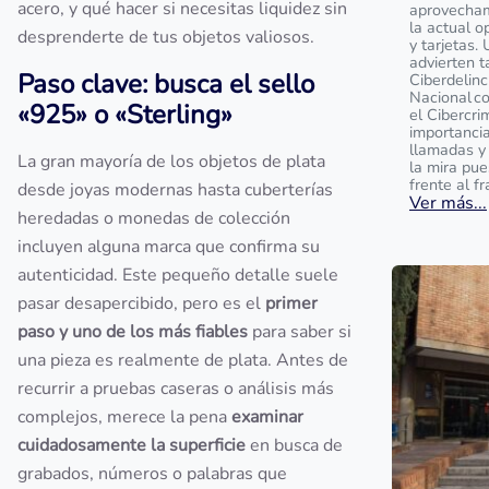
acero, y qué hacer si necesitas liquidez sin
aprovecham
la actual o
desprenderte de tus objetos valiosos.
y tarjetas.
advierten t
Paso clave: busca el sello
Ciberdelinc
Nacional c
«925» o «Sterling»
el Cibercri
importanci
llamadas y
La gran mayoría de los objetos de plata
la mira pu
frente al f
desde joyas modernas hasta cuberterías
Ver más...
heredadas o monedas de colección
incluyen alguna marca que confirma su
autenticidad. Este pequeño detalle suele
pasar desapercibido, pero es el
primer
paso y uno de los más fiables
para saber si
una pieza es realmente de plata. Antes de
recurrir a pruebas caseras o análisis más
complejos, merece la pena
examinar
cuidadosamente la superficie
en busca de
grabados, números o palabras que