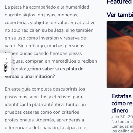
Featured
La plata ha acompañado a la humanidad
Ver tamb
durante siglos: en joyas, monedas,
cuberterías y objetos de valor. Su atractivo
no solo radica en su belleza, sino también
en su uso como inversión y reserva de
valor. Sin embargo, muchas personas
tienen dudas cuando heredan piezas
→
antiguas, compran en mercadillos o reciben
Índice
un regalo:
¿cómo saber si es plata de
verdad o una imitación?
En esta guía completa descubrirás los
Estafas 
pasos más sencillos y efectivos para
cómo re
identificar la plata auténtica, tanto con
dinero
pruebas caseras como con criterios
julio 30, 2
profesionales. Además, aprenderás a
No tomar l
llamadas i
diferenciarla del chapado, la alpaca o el
los delinc