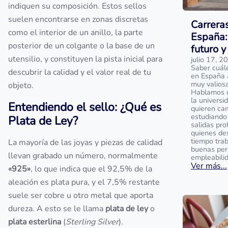
indiquen su composición. Estos sellos
suelen encontrarse en zonas discretas
Carrera
como el interior de un anillo, la parte
España:
posterior de un colgante o la base de un
futuro y
utensilio, y constituyen la pista inicial para
julio 17, 2
Saber cuál
descubrir la calidad y el valor real de tu
en España 
muy valios
objeto.
Hablamos de
la universi
Entendiendo el sello: ¿Qué es
quieren ca
estudiando 
Plata de Ley?
salidas pro
quienes de
tiempo tra
La mayoría de las joyas y piezas de calidad
buenas per
llevan grabado un número, normalmente
empleabili
Ver más...
«925»
, lo que indica que el 92,5% de la
aleación es plata pura, y el 7,5% restante
suele ser cobre u otro metal que aporta
dureza. A esto se le llama
plata de ley
o
plata esterlina
(
Sterling Silver
).