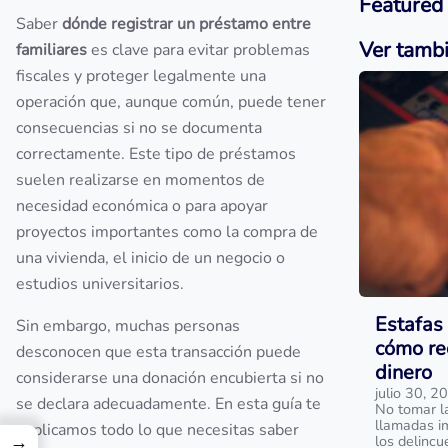
Featured
Saber
dónde registrar un préstamo entre
Ver tamb
familiares
es clave para evitar problemas
fiscales y proteger legalmente una
operación que, aunque común, puede tener
consecuencias si no se documenta
correctamente. Este tipo de préstamos
suelen realizarse en momentos de
necesidad económica o para apoyar
proyectos importantes como la compra de
una vivienda, el inicio de un negocio o
estudios universitarios.
Estafas 
Sin embargo, muchas personas
cómo re
desconocen que esta transacción puede
dinero
considerarse una donación encubierta si no
julio 30, 2
se declara adecuadamente. En esta guía te
No tomar l
llamadas i
explicamos todo lo que necesitas saber
→
los delinc