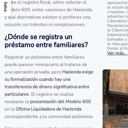
sobre el registro fiscal, cómo rellenar el
aprovecham
Índice
la actual o
Modelo 600, evitar sanciones de Hacienda,
y tarjetas.
advierten t
y qué alternativas existen si prefieres una
Ciberdelinc
solución sin trámites ni complicaciones.
Nacional c
el Cibercri
importanci
¿Dónde se registra un
llamadas y
préstamo entre familiares?
la mira pu
frente al f
Ver más...
Registrar un préstamo entre familiares
puede parecer innecesario al tratarse de
una operación privada, pero
Hacienda exige
su formalización cuando hay una
transferencia de dinero significativa entre
particulares
. El registro se realiza
mediante la
presentación del Modelo 600
en la
Oficina Liquidadora de Hacienda
correspondiente a tu comunidad autónoma.