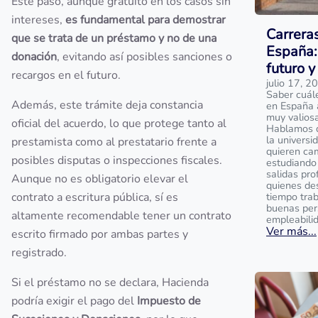
Este paso, aunque gratuito en los casos sin
intereses,
es fundamental para demostrar
Carrera
que se trata de un préstamo y no de una
España:
donación
, evitando así posibles sanciones o
futuro y
recargos en el futuro.
julio 17, 2
Saber cuál
Además, este trámite deja constancia
en España 
muy valios
oficial del acuerdo, lo que protege tanto al
Hablamos de
la universi
prestamista como al prestatario frente a
quieren ca
posibles disputas o inspecciones fiscales.
estudiando 
salidas pro
Aunque no es obligatorio elevar el
quienes de
contrato a escritura pública, sí es
tiempo tra
buenas per
altamente recomendable tener un contrato
empleabili
Ver más...
escrito firmado por ambas partes y
registrado.
Si el préstamo no se declara, Hacienda
podría exigir el pago del
Impuesto de