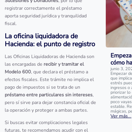
Sucesiones y Donaciones
, por lo que
registrar correctamente el préstamo
aporta seguridad jurídica y tranquilidad
fiscal.
La oficina liquidadora de
Hacienda: el punto de registro
Empezar
Las Oficinas Liquidadoras de Hacienda son
cómo ha
las encargadas de
recibir y tramitar el
junio 3, 20
Modelo 600
, que declara el préstamo a
Empezar de 
que implica
efectos fiscales. Este trámite no implica el
estrés pue
pago de impuestos si se trata de un
ingresos o 
priorizar l
préstamo entre particulares sin intereses
,
alimentaci
poco vayas
pero sí sirve para dejar constancia oficial de
estable. R
la operación y proteger a ambas partes.
mágicas, p
Ver más...
Si buscas evitar complicaciones legales
futuras, te recomendamos acudir con el