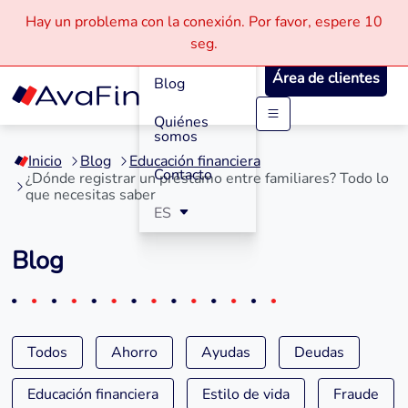
Hay un problema con la conexión.
Por favor, espere
10
Cómo
seg.
Funciona
Área de clientes
Blog
Quiénes
Saltar
somos
a
Inicio
Blog
Educación financiera
contenido
Contacto
¿Dónde registrar un préstamo entre familiares? Todo lo
que necesitas saber
ES
Blog
Todos
Ahorro
Ayudas
Deudas
Educación financiera
Estilo de vida
Fraude