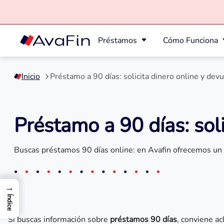
Préstamos
Cómo Funciona
Saltar
a
Inicio
Préstamo a 90 días: solicita dinero online y dev
contenido
Préstamo a 90 días: sol
Buscas préstamos 90 días online: en Avafin ofrecemos un 
→
Índice
Si buscas información sobre
préstamos 90 días
, conviene ac