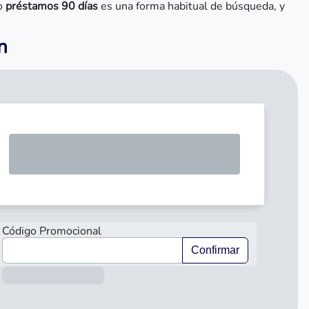
no
préstamos 90 días
es una forma habitual de búsqueda, y
n
SOLICIT
Código Promocional
Confirmar
Información sobre el préstamo