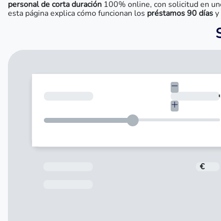
personal de corta duración
100% online, con solicitud en uno
esta página explica cómo funcionan los
préstamos 90 días
y 
¿Cuánto necesitas?
Total a pagar
€
Fecha de Vencimiento