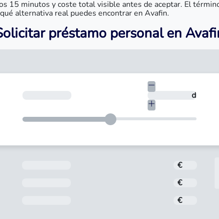
s 15 minutos y coste total visible antes de aceptar. El térmi
qué alternativa real puedes encontrar en Avafin.
Solicitar préstamo personal en Avafi
€
¿En cuántos días quieres devolverlo?
días
Importe
€
Interés
€
Comisión de apertura
€