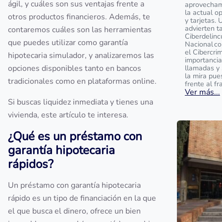
ágil, y cuáles son sus ventajas frente a
aprovecham
la actual o
otros productos financieros. Además, te
y tarjetas. 
advierten t
contaremos cuáles son las herramientas
Ciberdelinc
que puedes utilizar como garantía
Nacional c
el Cibercrim
hipotecaria simulador, y analizaremos las
importancia
opciones disponibles tanto en bancos
llamadas y 
la mira pue
tradicionales como en plataformas online.
frente al fr
Ver más...
Si buscas liquidez inmediata y tienes una
vivienda, este artículo te interesa.
¿Qué es un préstamo con
garantía hipotecaria
rápidos?
Un préstamo con garantía hipotecaria
rápido es un tipo de financiación en la que
el que busca el dinero, ofrece un bien