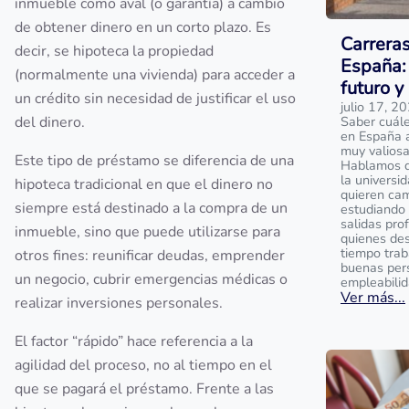
inmueble como aval (o garantía) a cambio
de obtener dinero en un corto plazo. Es
Carrera
decir, se hipoteca la propiedad
España: 
(normalmente una vivienda) para acceder a
futuro y
un crédito sin necesidad de justificar el uso
julio 17, 2
del dinero.
Saber cuále
en España 
muy valios
Este tipo de préstamo se diferencia de una
Hablamos de
la universi
hipoteca tradicional en que el dinero no
quieren cam
siempre está destinado a la compra de un
estudiando 
salidas prof
inmueble, sino que puede utilizarse para
quienes des
tiempo trab
otros fines: reunificar deudas, emprender
buenas per
un negocio, cubrir emergencias médicas o
empleabilid
Ver más...
realizar inversiones personales.
El factor “rápido” hace referencia a la
agilidad del proceso, no al tiempo en el
que se pagará el préstamo. Frente a las