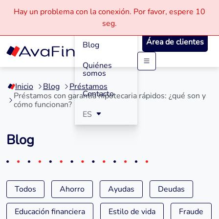
Hay un problema con la conexión.
Por favor, espere
10
Cómo
seg.
Funciona
Área de clientes
Blog
Quiénes
Saltar
somos
a
Inicio
Blog
Préstamos
contenido
Contacto
Préstamos con garantía hipotecaria rápidos: ¿qué son y
cómo funcionan?
ES
Blog
Todos
Ahorro
Ayudas
Deudas
Educación financiera
Estilo de vida
Fraude