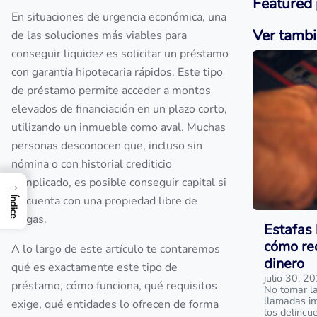
Featured 
En situaciones de urgencia económica, una
Ver tamb
de las soluciones más viables para
conseguir liquidez es solicitar un préstamo
con garantía hipotecaria rápidos. Este tipo
de préstamo permite acceder a montos
elevados de financiación en un plazo corto,
utilizando un inmueble como aval. Muchas
personas desconocen que, incluso sin
nómina o con historial crediticio
complicado, es posible conseguir capital si
→
se cuenta con una propiedad libre de
Índice
cargas.
Estafas 
cómo rec
A lo largo de este artículo te contaremos
dinero
qué es exactamente este tipo de
julio 30, 2
préstamo, cómo funciona, qué requisitos
No tomar la
llamadas im
exige, qué entidades lo ofrecen de forma
los delincu