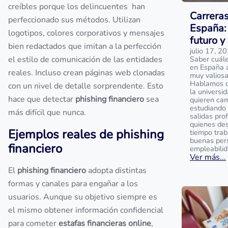
creíbles porque los delincuentes han
Carrera
perfeccionado sus métodos. Utilizan
España: 
logotipos, colores corporativos y mensajes
futuro y
bien redactados que imitan a la perfección
julio 17, 2
el estilo de comunicación de las entidades
Saber cuále
en España 
reales. Incluso crean páginas web clonadas
muy valios
Hablamos de
con un nivel de detalle sorprendente. Esto
la universi
hace que detectar
phishing financiero
sea
quieren cam
estudiando 
más difícil que nunca.
salidas prof
quienes des
Ejemplos reales de phishing
tiempo trab
buenas per
financiero
empleabilid
Ver más...
El
phishing financiero
adopta distintas
formas y canales para engañar a los
usuarios. Aunque su objetivo siempre es
el mismo obtener información confidencial
para cometer
estafas financieras online
,