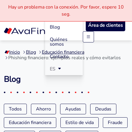
Hay un problema con la conexión.
Por favor, espere
10
Cómo
seg.
Funciona
Área de clientes
Blog
Quiénes
Saltar
somos
a
Inicio
Blog
Educación financiera
contenido
Contacto
Phishing financiero: ejemplos reales y cómo evitarlos
ES
Blog
Todos
Ahorro
Ayudas
Deudas
Educación financiera
Estilo de vida
Fraude