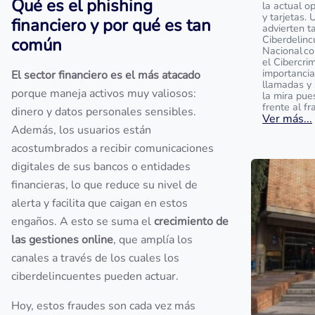
Qué es el phishing
la actual o
y tarjetas. 
financiero y por qué es tan
advierten t
Ciberdelinc
común
Nacional c
el Cibercrim
importancia
El sector financiero es el más atacado
llamadas y 
porque maneja activos muy valiosos:
la mira pue
frente al fr
dinero y datos personales sensibles.
Ver más...
Además, los usuarios están
acostumbrados a recibir comunicaciones
digitales de sus bancos o entidades
financieras, lo que reduce su nivel de
alerta y facilita que caigan en estos
engaños. A esto se suma el
crecimiento de
las gestiones online
, que amplía los
canales a través de los cuales los
ciberdelincuentes pueden actuar.
Hoy, estos fraudes son cada vez más