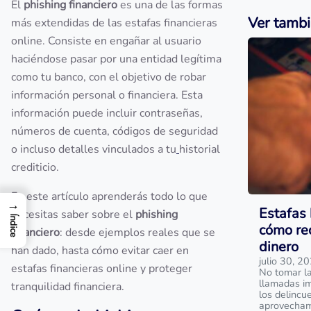
El
phishing financiero
es una de las formas
Ver tamb
más extendidas de las estafas financieras
online. Consiste en engañar al usuario
haciéndose pasar por una entidad legítima
como tu banco, con el objetivo de robar
información personal o financiera. Esta
información puede incluir contraseñas,
números de cuenta, códigos de seguridad
o incluso detalles vinculados a tu
historial
crediticio.
En este artículo aprenderás todo lo que
→
Estafas 
necesitas saber sobre el
phishing
Índice
cómo rec
financiero
: desde ejemplos reales que se
dinero
han dado, hasta cómo evitar caer en
julio 30, 2
estafas financieras online y proteger
No tomar la
llamadas im
tranquilidad financiera.
los delincu
aprovecham