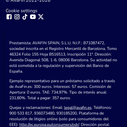
© AvaFin 2022-2026
Cookie settings
Prestamista: AVAFIN SPAIN, S.L.U. N.I.F.: B71087472,
sociedad inscrita en el Registro Mercantil de Barcelona, Tomo
46324 Folio 155 Hoja B516513, Inscripción 11ª. Dirección:
Avenida Diagonal 508, 1-6, 08006 Barcelona. Su actividad no
está sometida a la regulación y supervisión del Banco de
España.
Ejemplo representativo para un préstamo solicitado a través
de AvaFin.es: 300 euros. Intereses: 57 euros. Comisión de
Apertura: 0 euros. TAE: 734,97%. Tipo de interés anual:
231,80%. Total a pagar: 357 euros.
Quejas y reclamaciones: Email:
legal@avafin.es
. Teléfonos:
900 533 817, 936073480, 930185200, Plataforma de
resolución de litigios online (solo para consumidores del
EEE):
http://ec.europa.eu/consumers/odr/
. Dirección postal: