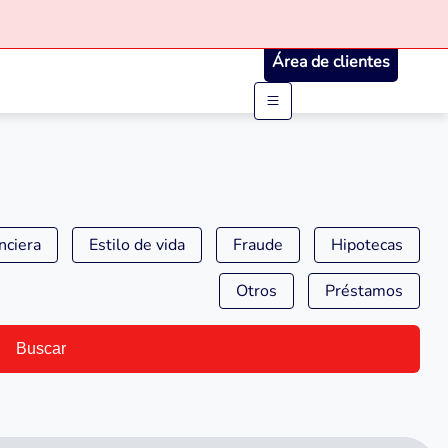
Área de clientes
nciera
Estilo de vida
Fraude
Hipotecas
Otros
Préstamos
Buscar