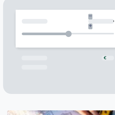
¿Cuánto necesitas?
Total a pagar
€
Fecha de Vencimiento