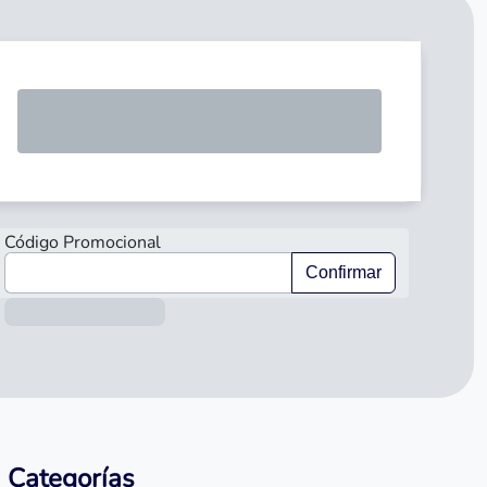
SOLICI
Código Promocional
Confirmar
Información sobre el préstamo
Categorías