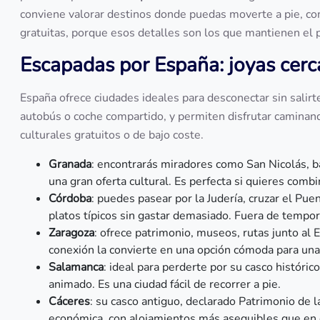
conviene valorar destinos donde puedas moverte a pie, com
gratuitas, porque esos detalles son los que mantienen el 
Escapadas por España: joyas cer
España ofrece ciudades ideales para desconectar sin salir
autobús o coche compartido, y permiten disfrutar caminan
culturales gratuitos o de bajo coste.
Granada
: encontrarás miradores como San Nicolás, b
una gran oferta cultural. Es perfecta si quieres comb
Córdoba
: puedes pasear por la Judería, cruzar el Pue
platos típicos sin gastar demasiado. Fuera de tempor
Zaragoza
: ofrece patrimonio, museos, rutas junto al
conexión la convierte en una opción cómoda para una
Salamanca
: ideal para perderte por su casco histórico
animado. Es una ciudad fácil de recorrer a pie.
Cáceres
: su casco antiguo, declarado Patrimonio de 
económica, con alojamientos más asequibles que en 