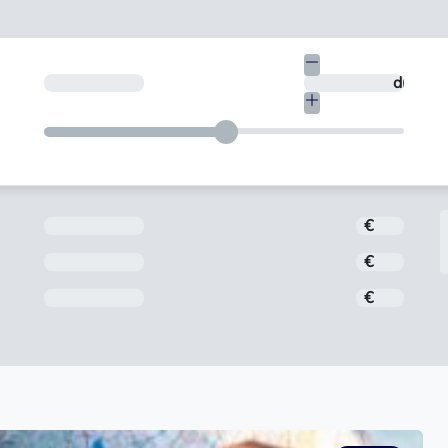
€
¿En cuántos días quieres devolverlo?
días
Importe
€
Interés
€
Comisión de apertura
€