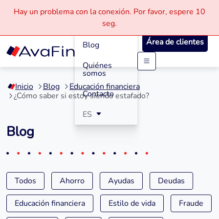
Hay un problema con la conexión.
Por favor, espere
10
Cómo
seg.
Funciona
Área de clientes
Blog
Quiénes
Saltar
somos
a
Inicio
Blog
Educación financiera
contenido
Contacto
¿Cómo saber si estoy siendo estafado?
ES
Blog
Todos
Ahorro
Ayudas
Deudas
Educación financiera
Estilo de vida
Fraude