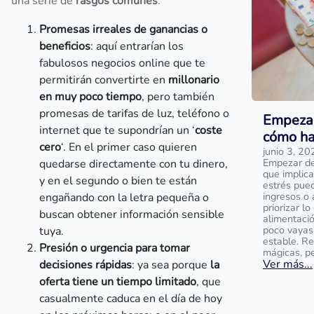
una serie de
rasgos comunes
:
Promesas irreales de ganancias o
beneficios
: aquí entrarían los
fabulosos negocios online que te
permitirán convertirte en
millonario
en muy poco tiempo
, pero también
promesas de tarifas de luz, teléfono o
Empezar
internet que te supondrían un ‘
coste
cómo ha
cero
‘. En el primer caso quieren
junio 3, 20
Empezar de 
quedarse directamente con tu dinero,
que implica
y en el segundo o bien te están
estrés pue
ingresos o 
engañando con la letra pequeña o
priorizar l
buscan obtener información sensible
alimentaci
poco vayas
tuya.
estable. R
Presión o urgencia para tomar
mágicas, p
Ver más...
decisiones rápidas
: ya sea porque
la
oferta tiene un tiempo limitado
, que
casualmente caduca en el día de hoy