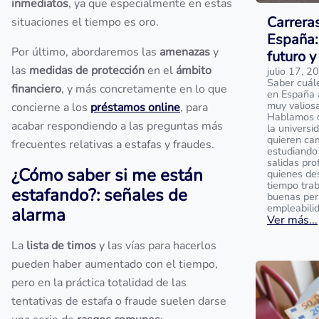
inmediatos
, ya que especialmente en estas
Carrera
situaciones el tiempo es oro.
España:
Por último, abordaremos las
amenazas
y
futuro y
las
medidas de protección
en el
ámbito
julio 17, 2
Saber cuál
financiero
, y más concretamente en lo que
en España 
muy valios
concierne a los
préstamos online
, para
Hablamos de
acabar respondiendo a las preguntas más
la universi
quieren ca
frecuentes relativas a estafas y fraudes.
estudiando 
salidas pro
¿Cómo saber si me están
quienes de
tiempo tra
estafando?: señales de
buenas per
empleabili
alarma
Ver más...
La
lista de timos
y las vías para hacerlos
pueden haber aumentado con el tiempo,
pero en la práctica totalidad de las
tentativas de estafa o fraude suelen darse