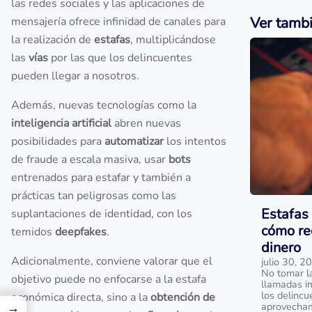
las redes sociales y las aplicaciones de
Ver tamb
mensajería ofrece infinidad de canales para
la realización de
estafas
, multiplicándose
las
vías
por las que los delincuentes
pueden llegar a nosotros.
Además, nuevas tecnologías como la
inteligencia artificial
abren nuevas
posibilidades para
automatizar
los intentos
de fraude a escala masiva, usar
bots
entrenados para estafar y también a
prácticas tan peligrosas como las
Estafas 
suplantaciones de identidad, con los
cómo re
temidos
deepfakes
.
dinero
Adicionalmente, conviene valorar que el
julio 30, 2
No tomar l
objetivo puede no enfocarse a la estafa
llamadas i
los delinc
económica directa, sino a la
obtención de
→
aprovecham