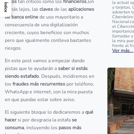
datos
tan críticos como los
financieros
,sin
la actual o
Índice
y tarjetas.
ir más lejos, las
claves
de las
aplicaciones
advierten t
de banca online
de uso mayoritario a
Ciberdelinc
Nacional c
consecuencia de una digitalización
el Cibercri
importanci
creciente, cuyos beneficios son muchos
llamadas y
pero que igualmente conlleva bastantes
la mira pu
frente al f
riesgos.
Ver más...
En este post vamos a empezar dando
pistas que te ayudarán a
saber si estás
siendo estafado
. Después, incidiremos en
los
fraudes más recurrentes
por teléfono,
WhatsApp e internet, con la mira puesta
en que puedas estar sobre aviso.
El siguiente bloque lo dedicaremos a
qué
hacer
si por desgracia la estafa
se
consuma
, incluyendo los
pasos más