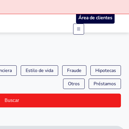
Área de clientes
nciera
Estilo de vida
Fraude
Hipotecas
Otros
Préstamos
Buscar