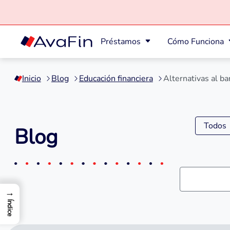
Préstamos
Cómo Funciona
Saltar
a
Inicio
Blog
Educación financiera
Alternativas al ba
contenido
Todos
Blog
→
Índice