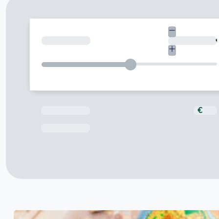
¿Cuánto necesitas?
Total a pagar
€
Fecha de Vencimiento