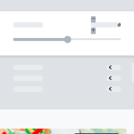
€
¿En cuántos días quieres devolverlo?
días
Importe
€
Interés
€
Comisión de apertura
€