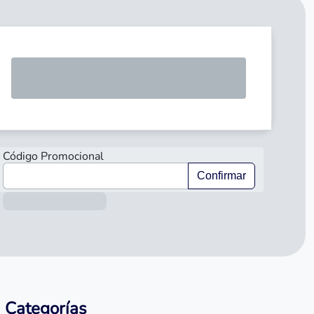
SOLICI
Código Promocional
Confirmar
Información sobre el préstamo
Categorías