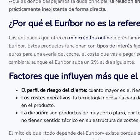
Aquí es donde despejamos la duda principal:
la relación e
prácticamente inexistente de forma directa.
¿Por qué el Euríbor no es la refer
Las entidades que ofrecen
minicréditos online
o préstamos 
Euríbor. Estos productos funcionan con
tipos de interés fij
euros para una avería del coche, el coste que vas a pagar 
cambiará, aunque el Euríbor suba un 2% al día siguiente.
Factores que influyen más que el 
El perfil de riesgo del cliente:
cuanto mayor es el rie
Los costes operativos:
la tecnología necesaria para d
en el producto.
La duración:
son productos de muy corto plazo, por lo
no tienen sentido técnico en su estructura de costes.
El mito de que «todo depende del Euríbor» existe porque e