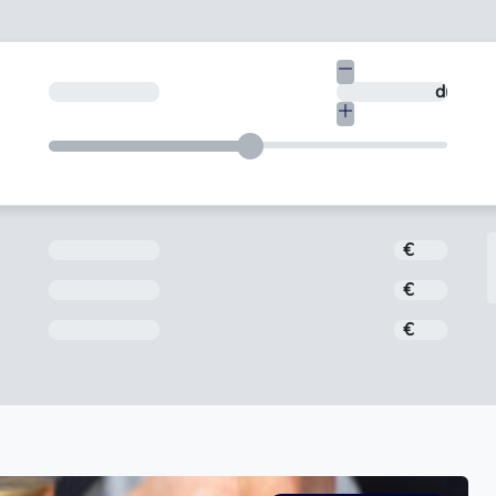
€
¿En cuántos días quieres devolverlo?
días
Importe
€
Interés
€
Comisión de apertura
€