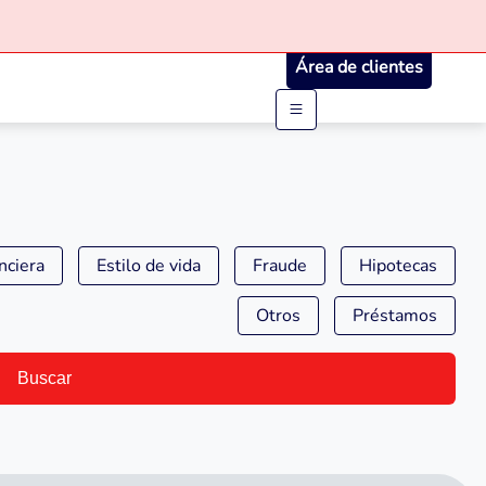
Área de clientes
nciera
Estilo de vida
Fraude
Hipotecas
Otros
Préstamos
Buscar