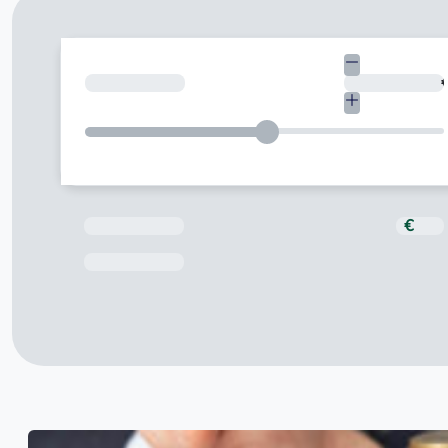
¿Cuánto necesitas?
Total a pagar
€
Fecha de Vencimiento