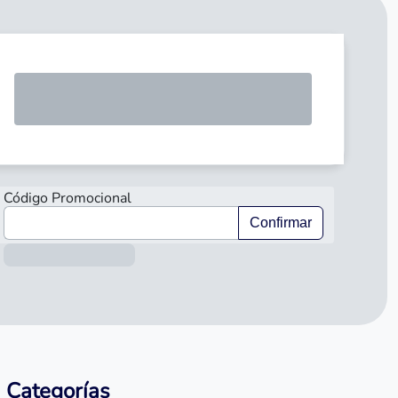
SOLICI
Código Promocional
Confirmar
Información sobre el préstamo
Categorías