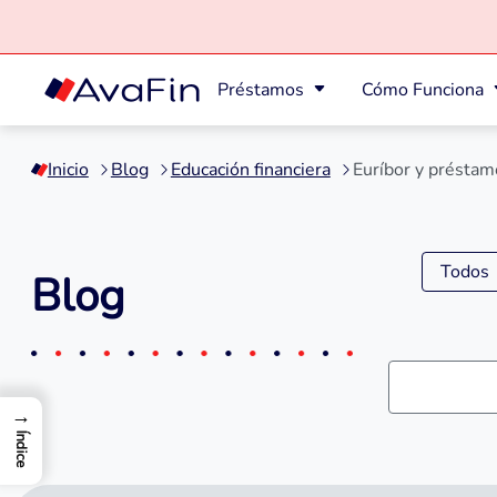
Préstamos
Cómo Funciona
Saltar
a
Inicio
Blog
Educación financiera
Euríbor y préstam
contenido
Todos
Blog
→
Índice