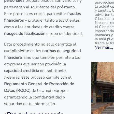
personales
proporcionados son verídicos y
aprovecham
la actual o
pertenecen al solicitante del préstamo.
y tarjetas. 
Este proceso es crucial para evitar
fraudes
advierten t
Ciberdelinc
financieros
y proteger tanto a los clientes
Nacional c
como a las entidades de crédito contra
el Cibercrim
importancia
riesgos de falsificación
o robo de identidad.
llamadas y 
la mira pue
frente al fr
Este procedimiento no solo garantiza el
Ver más...
cumplimiento de las
normas de seguridad
financiera
, sino que también permite a las
empresas evaluar con precisión la
capacidad crediticia
del solicitante.
Además, este proceso cumple con el
Reglamento General de Protección de
Datos (RODO)
de la Unión Europea,
garantizando la confidencialidad y
seguridad de tu información.