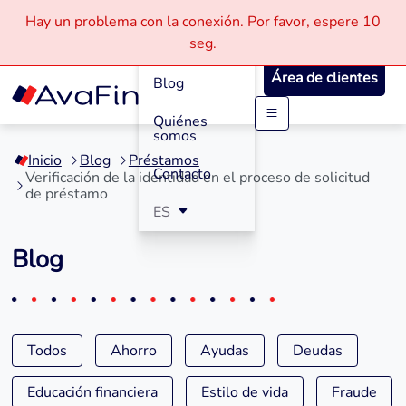
Hay un problema con la conexión.
Por favor, espere
10
Cómo
seg.
Funciona
Área de clientes
Blog
Quiénes
Saltar
somos
a
Inicio
Blog
Préstamos
contenido
Contacto
Verificación de la identidad en el proceso de solicitud
de préstamo
ES
Blog
Todos
Ahorro
Ayudas
Deudas
Educación financiera
Estilo de vida
Fraude