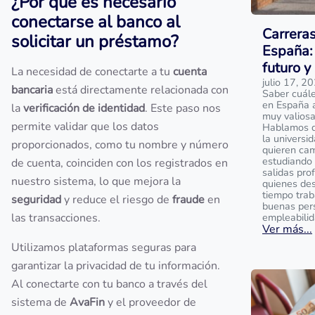
¿Por qué es necesario
conectarse al banco al
Carrera
solicitar un préstamo?
España: 
futuro y
La necesidad de conectarte a tu
cuenta
julio 17, 2
bancaria
está directamente relacionada con
Saber cuále
en España 
la
verificación de identidad
. Este paso nos
muy valios
permite validar que los datos
Hablamos de
la universi
proporcionados, como tu nombre y número
quieren cam
estudiando 
de cuenta, coinciden con los registrados en
salidas prof
nuestro sistema, lo que mejora la
quienes des
tiempo trab
seguridad
y reduce el riesgo de
fraude
en
buenas per
las transacciones.
empleabilid
Ver más...
Utilizamos plataformas seguras para
garantizar la privacidad de tu información.
Al conectarte con tu banco a través del
sistema de
AvaFin
y el proveedor de