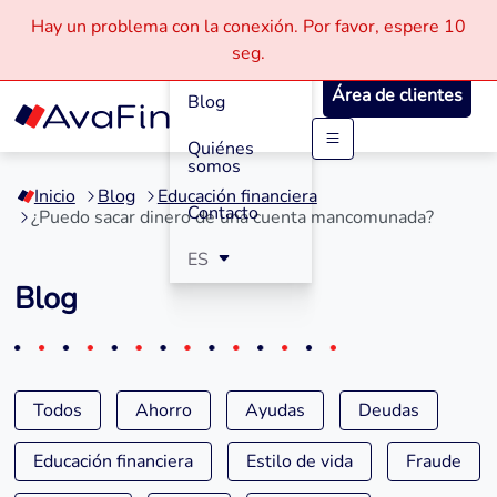
Hay un problema con la conexión.
Por favor, espere
10
Cómo
seg.
Funciona
Área de clientes
Blog
Quiénes
Saltar
somos
a
Inicio
Blog
Educación financiera
contenido
Contacto
¿Puedo sacar dinero de una cuenta mancomunada?
ES
Blog
Todos
Ahorro
Ayudas
Deudas
Educación financiera
Estilo de vida
Fraude