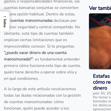
gastos o responsabilidades financieras, las
Ver tamb
cuentas bancarias conjuntas se convierten
en una opción habitual. Dentro de estas,
→
las
cuentas mancomunadas
destacan por
Índice
ofrecer seguridad y control compartido. No
obstante, este tipo de cuentas también
implican ciertas limitaciones que es
imprescindible conocer. Si te preguntas
“¿puedo sacar dinero de una cuenta
mancomunada?”
, es fundamental entender
primero cómo funciona este tipo de cuenta,
quién tiene derecho a operar sobre ella y
Estafas 
en qué condiciones.
cómo re
dinero
A lo largo de este artículo resolveremos
julio 30, 2
todas las dudas relacionadas con la gestión
No tomar l
llamadas i
de cuentas mancomunadas: cómo
los delinc
funcionan, quién puede acceder a los
aprovecham