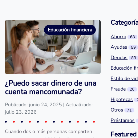
Categorí
Educación financiera
Ahorro
68
Ayudas
59
Deudas
83
Educación fi
Estilo de vi
¿Puedo sacar dinero de una
Fraude
20
cuenta mancomunada?
Hipotecas
Publicado: junio 24, 2025
| Actualizado:
Otros
71
julio 23, 2026
Préstamos
Cuando dos o más personas comparten
Featured