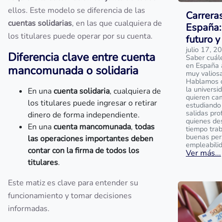
ellos. Este modelo se diferencia de las
Carrera
cuentas solidarias
, en las que cualquiera de
España:
los titulares puede operar por su cuenta.
futuro y
julio 17, 2
Diferencia clave entre cuenta
Saber cuál
en España 
mancomunada o solidaria
muy valios
Hablamos de
la universi
En una
cuenta solidaria
, cualquiera de
quieren ca
los titulares puede ingresar o retirar
estudiando 
salidas pro
dinero de forma independiente.
quienes de
En una
cuenta mancomunada
,
todas
tiempo tra
buenas per
las operaciones importantes deben
empleabili
contar con la firma de todos los
Ver más...
titulares
.
Este matiz es clave para entender su
funcionamiento y tomar decisiones
informadas.