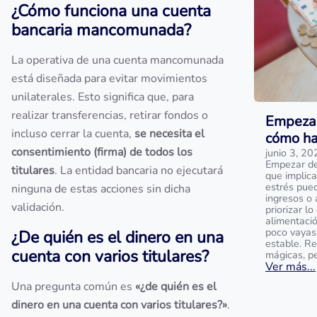
¿Cómo funciona una cuenta
bancaria mancomunada?
La operativa de una cuenta mancomunada
está diseñada para evitar movimientos
unilaterales. Esto significa que, para
realizar transferencias, retirar fondos o
Empezar
incluso cerrar la cuenta,
se necesita el
cómo ha
consentimiento (firma) de todos los
junio 3, 20
Empezar de 
titulares
. La entidad bancaria no ejecutará
que implica
estrés pue
ninguna de estas acciones sin dicha
ingresos o 
validación.
priorizar l
alimentaci
poco vayas
¿De quién es el dinero en una
estable. R
cuenta con varios titulares?
mágicas, p
Ver más...
Una pregunta común es
«¿de quién es el
dinero en una cuenta con varios titulares?»
.