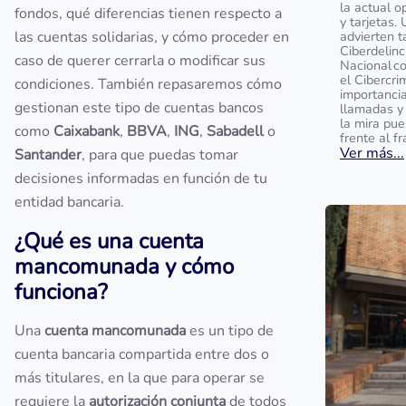
la actual o
fondos, qué diferencias tienen respecto a
y tarjetas.
las cuentas solidarias, y cómo proceder en
advierten t
Ciberdelinc
caso de querer cerrarla o modificar sus
Nacional c
el Cibercri
condiciones. También repasaremos cómo
importanci
gestionan este tipo de cuentas bancos
llamadas y
la mira pu
como
Caixabank
,
BBVA
,
ING
,
Sabadell
o
frente al f
Ver más...
Santander
, para que puedas tomar
decisiones informadas en función de tu
entidad bancaria.
¿Qué es una cuenta
mancomunada y cómo
funciona?
Una
cuenta mancomunada
es un tipo de
cuenta bancaria compartida entre dos o
más titulares, en la que para operar se
requiere la
autorización conjunta
de todos