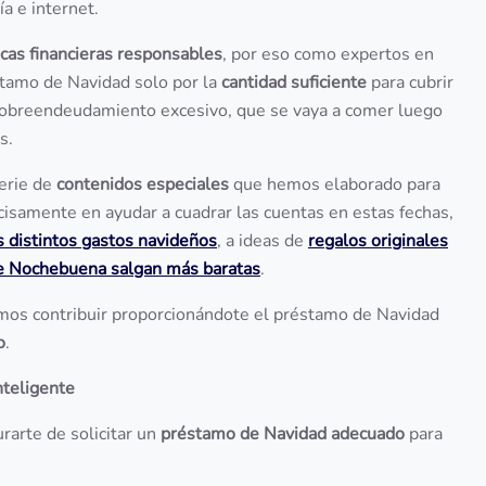
ía e internet.
icas financieras responsables
, por eso como expertos en
stamo de Navidad solo por la
cantidad suficiente
para cubrir
 sobreendeudamiento excesivo, que se vaya a comer luego
os.
erie de
contenidos especiales
que hemos elaborado para
cisamente en ayudar a cuadrar las cuentas en estas fechas,
s distintos gastos navideños
, a ideas de
regalos originales
e Nochebuena salgan más baratas
.
emos contribuir proporcionándote el préstamo de Navidad
o
.
nteligente
rarte de solicitar un
préstamo de Navidad adecuado
para