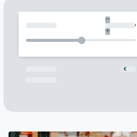
¿Cuánto necesitas?
Total a pagar
€
Fecha de Vencimiento