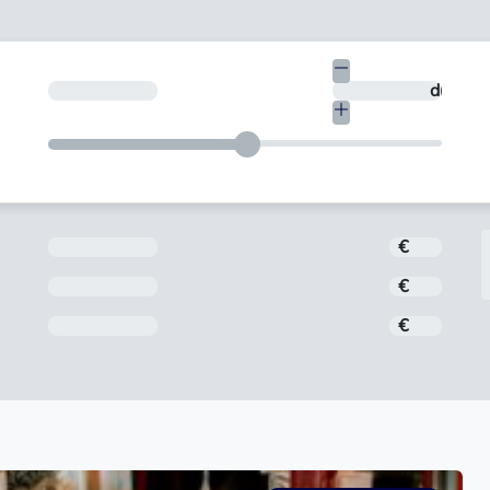
€
¿En cuántos días quieres devolverlo?
días
Importe
€
Interés
€
Comisión de apertura
€