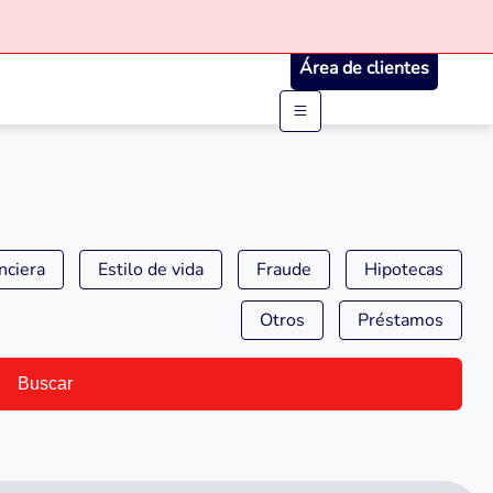
Área de clientes
nciera
Estilo de vida
Fraude
Hipotecas
Otros
Préstamos
Buscar