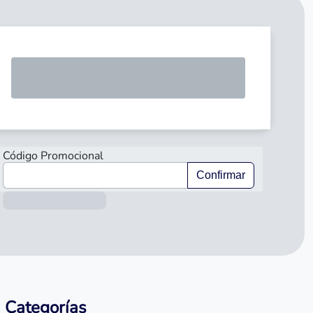
SOLICI
Código Promocional
Confirmar
Información sobre el préstamo
Categorías