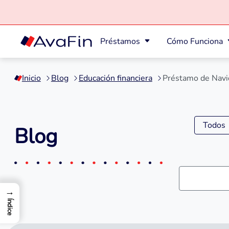
Préstamos
Cómo Funciona
Saltar
a
Inicio
Blog
Educación financiera
Préstamo de Navid
contenido
Todos
Blog
→
Índice