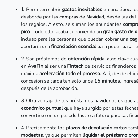
1
-Permiten cubrir
gastos inevitables
en una época de
desborde por las
compras de Navidad
, desde las de
los regalos. A esto, se suman los abundantes
compro
pico
. Todo ello, acaba suponiendo un
gran gasto de d
incluso para las personas que puedan cobrar una
pag
aportaría una
financiación esencial
para poder pasar e
2
-Son préstamos de
obtención rápida
, algo clave c
en
AvaFin
al ser una
Fintech
de servicios financiero
máxima
aceleración todo el proceso.
Así, desde el in
concesión se tarda tan solo unos
15 minutos
, ingre
después de la aprobación.
3
-Otra ventaja de los préstamos navideños es que al
económico puntual
que haya surgido por estas fechas
convertirse en un pesado lastre a futuro para las fin
4
-Precisamente los
plazos de devolución cortos
tam
modestas
, ya que permiten
liquidar el préstamo pro