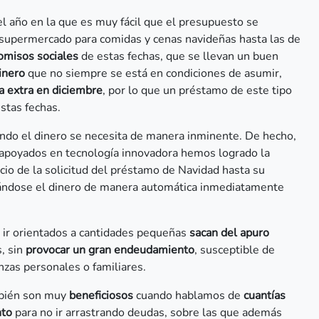
l año en la que es muy fácil que el presupuesto se
l supermercado para comidas y cenas navideñas hasta las de
misos sociales
de estas fechas, que se llevan un buen
inero
que no siempre se está en condiciones de asumir,
a extra en diciembre
, por lo que un préstamo de este tipo
stas fechas.
uando el dinero se necesita de manera inminente. De hecho,
s apoyados en tecnología innovadora hemos logrado la
icio de la solicitud del préstamo de Navidad hasta su
sándose el dinero de manera automática inmediatamente
 ir orientados a cantidades pequeñas
sacan del apuro
, sin
provocar un gran endeudamiento
, susceptible de
anzas personales o familiares.
bién son muy
beneficiosos
cuando hablamos de
cuantías
nto
para no ir arrastrando deudas, sobre las que además