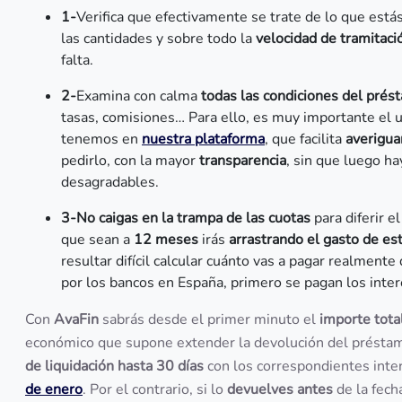
1-
Verifica que efectivamente se trate de lo que est
las cantidades y sobre todo la
velocidad de tramitaci
falta.
2-
Examina con calma
todas las condiciones del prés
tasas, comisiones… Para ello, es muy importante el
tenemos en
nuestra plataforma
, que facilita
averigua
pedirlo, con la mayor
transparencia
, sin que luego h
desagradables.
3-No caigas en la trampa de las cuotas
para diferir 
que sean a
12 meses
irás
arrastrando el gasto de es
resultar difícil calcular cuánto vas a pagar realmente
por los bancos en España, primero se pagan los inte
Con
AvaFin
sabrás desde el primer minuto el
importe tot
económico que supone extender la devolución del prést
de liquidación hasta 30 días
con los correspondientes inte
de enero
. Por el contrario, si lo
devuelves antes
de la fech