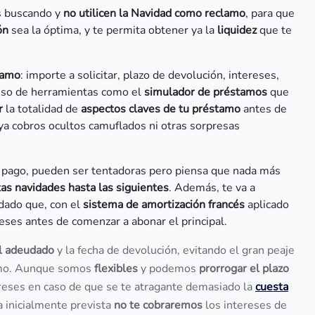
ás buscando y
no utilicen la Navidad como reclamo
, para que
ón
sea la óptima, y te permita obtener ya la
liquidez
que te
tamo
: importe a solicitar, plazo de devolución, intereses,
 uso de herramientas como el
simulador de préstamos
que
r
la totalidad de
aspectos claves de tu préstamo
antes de
aya cobros ocultos camuflados ni otras sorpresas
el pago, pueden ser tentadoras pero piensa que nada más
tas navidades hasta las siguientes
. Además, te va a
 dado que, con el
sistema de amortización francés
aplicado
reses antes de comenzar a abonar el principal.
al adeudado
y la fecha de devolución, evitando el gran peaje
amo. Aunque somos
flexibles
y podemos
prorrogar el plazo
reses en caso de que se te atragante demasiado la
cuesta
a inicialmente prevista
no te cobraremos
los intereses de