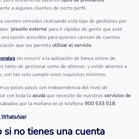
s, pero únicamente para los
tipos de préstamos
nte a algunos clientes de cierto perfil.
e sienten cómodos realizando este tipo de gestiones por
aber ‘
presión externa
‘ para ir rápidos de gente que esté
 una opción accesible para quienes carecen de cuentas
culación que les permita
utilizar el servicio
.
sonales
sin recurrir a la aplicación de banca online de
les tanto de gestionar como de obtener, y están abiertos a
s, con tan solo cumplir unos requisitos mínimos.
en muy pocos pasos con independencia del nivel de
tar con toda la
ayuda
que necesite de nuestros
servicios de
s sábados por la mañana en el teléfono
900 533 518
.
r WhatsApp
!
si no tienes una cuenta