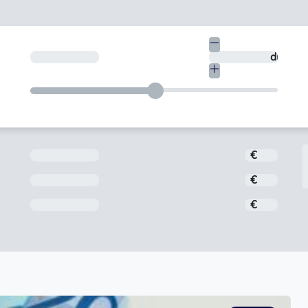
€
¿En cuántos días quieres devolverlo?
días
Importe
€
Interés
€
Comisión de apertura
€