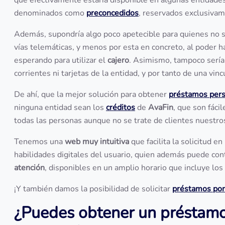
que efectivamente estaría disponible en algunas entidade
denominados como
preconcedidos
, reservados exclusivame
Además, supondría algo poco apetecible para quienes no s
vías telemáticas, y menos por esta en concreto, al poder h
esperando para utilizar el
cajero
. Asimismo, tampoco sería
corrientes ni tarjetas de la entidad, y por tanto de una vin
De ahí, que la mejor solución para obtener
préstamos per
ninguna entidad sean los
créditos
de
AvaFin
, que son fáci
todas las personas aunque no se trate de clientes nuestro
Tenemos una
web muy intuitiva
que facilita la solicitud 
habilidades digitales del usuario, quien además puede con
atención
, disponibles en un amplio horario que incluye lo
¡Y también damos la posibilidad de solicitar
préstamos po
¿Puedes obtener un préstamo 