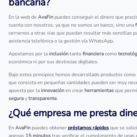
bancaria?
En la web de
AvaFin
puedes conseguir el dinero que precis
cuenta con nosotros, ya que no somos un banco, sino una
cerrarnos a otras vías que puedan resultar más sencillas pa
asistencia telefónica o la gestión vía WhatsApp.
Apostamos por la
inclusión
tanto
financiera
como
tecnológ
económica ni por sus destrezas digitales.
Bajo estos principios hemos desarrollado productos como 
que consista en pequeñas cantidades pueden ser muy nece
apuesta por la
innovación
en crear
herramientas
que permit
segura
y
transparente
.
¿Qué empresa me presta diner
En
AvaFin
puedes obtener
préstamos rápidos
que se solic
apenas
15 minutos
tras verificar el cumplimiento de unas