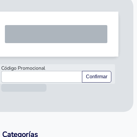
SOLICI
Código Promocional
Confirmar
Información sobre el préstamo
Categorías