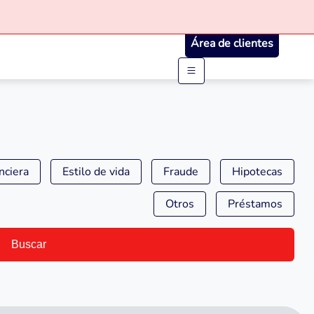
Área de clientes
nciera
Estilo de vida
Fraude
Hipotecas
Otros
Préstamos
Buscar