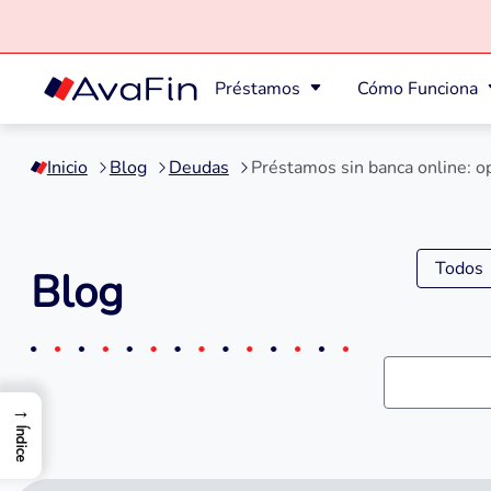
Préstamos
Cómo Funciona
Saltar
a
Inicio
Blog
Deudas
Préstamos sin banca online: op
contenido
Todos
Blog
→
Índice