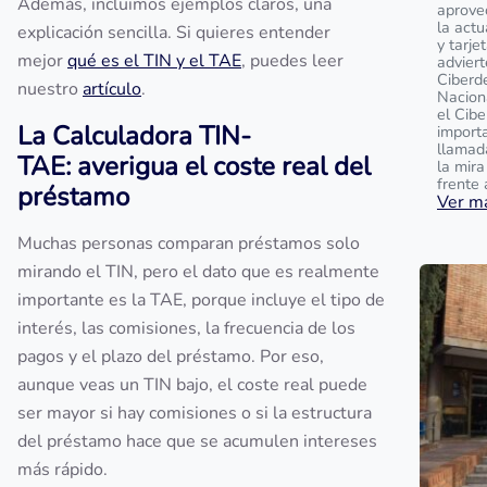
Además, incluimos ejemplos claros, una
aprove
la actu
explicación sencilla. Si quieres entender
y tarje
mejor
qué es el TIN y el TAE
, puedes leer
adviert
Ciberde
nuestro
artículo
.
Nacion
el Cibe
La Calculadora TIN-
import
llamad
TAE: averigua el coste real del
la mir
frente 
préstamo
Ver má
Muchas personas comparan préstamos solo
mirando el TIN, pero el dato que es realmente
importante es la TAE, porque incluye el tipo de
interés, las comisiones, la frecuencia de los
pagos y el plazo del préstamo. Por eso,
aunque veas un TIN bajo, el coste real puede
ser mayor si hay comisiones o si la estructura
del préstamo hace que se acumulen intereses
más rápido.