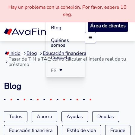
Hay un problema con la conexión.
Por favor, espere
10
Cómo
seg.
Funciona
Área de clientes
Blog
Quiénes
Saltar
somos
a
Inicio
Blog
Educación financiera
contenido
Contacto
Pasar de TIN a TAE: cómo calcular el interés real de tu
préstamo
ES
Blog
Todos
Ahorro
Ayudas
Deudas
Educación financiera
Estilo de vida
Fraude