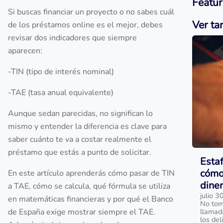
Featur
Si buscas financiar un proyecto o no sabes cuál
Ver ta
de los préstamos online es el mejor, debes
revisar dos indicadores que siempre
aparecen:
-TIN (tipo de interés nominal)
-TAE (tasa anual equivalente)
Aunque sedan parecidas, no significan lo
mismo y entender la diferencia es clave para
saber cuánto te va a costar realmente el
préstamo que estás a punto de solicitar.
Estaf
cómo
En este artículo aprenderás cómo pasar de TIN
dine
a TAE, cómo se calcula, qué fórmula se utiliza
julio 3
en matemáticas financieras y por qué el Banco
No tom
de España exige mostrar siempre el TAE.
llamad
los de