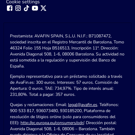
Cookie settings
Prestamista: AVAFIN SPAIN, S.L.U. N.I.F.: B71087472,
sociedad inscrita en el Registro Mercantil de Barcelona, Tomo
46324 Folio 155 Hoja B516513, Inscripción 11ª. Dirección:
Avenida Diagonal 508, 1-6, 08006 Barcelona. Su actividad no
está sometida a la regulación y supervisión del Banco de
España.
Ejemplo representativo para un préstamo solicitado a través
de AvaFin.es: 300 euros. Intereses: 57 euros. Comisión de
Apertura: 0 euros. TAE: 734,97%. Tipo de interés anual:
231,80%. Total a pagar: 357 euros.
Quejas y reclamaciones: Email:
legal@avafin.es
. Teléfonos:
900 533 817, 936073480, 930185200, Plataforma de
resolución de litigios online (solo para consumidores del
EEE):
http://ec.europa.eu/consumers/odr/
. Dirección postal:
Avenida Diagonal 508, 1-6, 08006 – Barcelona. También
puede dirigirse a la Oficina de Consumo de su localidad.