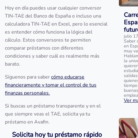
Hoy en día puedes usar cualquier conversor
Carr
TIN-TAE del Banco de España o incluso una
Españ
calculadora TIN-TAE en Excel, pero lo esencial
futur
es entender cómo funciona la lógica del
julio 1
cálculo. Estos conversores te permiten
Saber 
en Esp
comparar préstamos con diferentes
muy va
condiciones y saber cuál es realmente más
Hablam
la univ
barato.
quiere
estudia
salidas
Síguenos para saber
cómo educarse
quiene
financieramente y tomar el control de tus
tiempo
buenas
finanzas personales.
emplea
Ver má
Si buscas un préstamo transparente y en el
que siempre veas el TAE, solicita ya tu
préstamo en Avafin.
Solicita hoy tu préstamo rápido