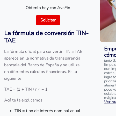
Obtenlo hoy con AvaFin
Solicitar
La fórmula de conversión TIN-
TAE
Empez
La fórmula oficial para convertir TIN a TAE
cómo
aparece en la normativa de transparencia
junio 
Empezar
bancaria del Banco de España y se utiliza
que imp
en diferentes cálculos financieras. Es la
estrés
ingreso
siguiente:
prioriz
alimen
TAE = (1 + TIN / n)ⁿ − 1
poco v
establ
mágica
Acá te la explicamos:
Ver má
TIN = tipo de interés nominal anual