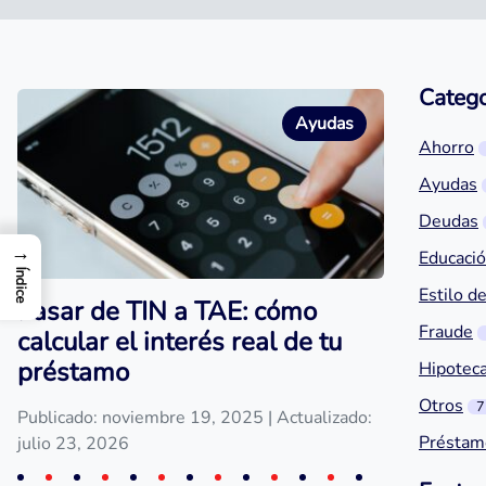
Catego
Ayudas
Ahorro
Ayudas
Deudas
→
Educació
Índice
Estilo de
Pasar de TIN a TAE: cómo
Fraude
calcular el interés real de tu
préstamo
Hipotec
Otros
7
Publicado: noviembre 19, 2025
| Actualizado:
Préstam
julio 23, 2026