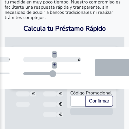
tu medida en muy poco tiempo. Nuestro compromiso es
facilitarte una respuesta rápida y transparente, sin
necesidad de acudir a bancos tradicionales ni realizar
trámites complejos.
Calcula tu Préstamo Rápido
necesitas?
€
¿En cuántos días quieres devolverlo?
días
Código Promocional
€
Total a pagar
€
Importe
Confirmar
Fecha de Vencimiento
€
Interés
Inform
€
Comisión de apertura