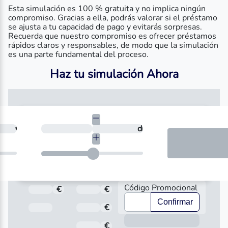
Esta simulación es 100 % gratuita y no implica ningún
compromiso. Gracias a ella, podrás valorar si el préstamo
se ajusta a tu capacidad de pago y evitarás sorpresas.
Recuerda que nuestro compromiso es ofrecer préstamos
rápidos claros y responsables, de modo que la simulación
es una parte fundamental del proceso.
Haz tu simulación Ahora
necesitas?
€
¿En cuántos días quieres devolverlo?
días
Código Promocional
€
Total a pagar
€
Importe
Confirmar
Fecha de Vencimiento
€
Interés
Inform
€
Comisión de apertura