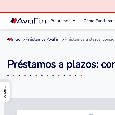
Préstamos
Cómo Funciona
Saltar
a
Inicio
Préstamos AvaFin
Préstamos a plazos: consig
contenido
Préstamos a plazos: con
→
Índice