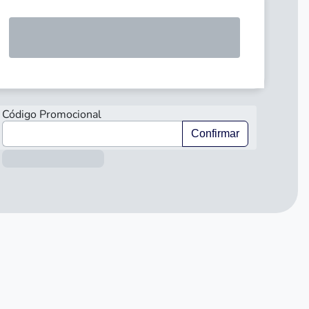
SOLICIT
Código Promocional
Confirmar
Información sobre el préstamo