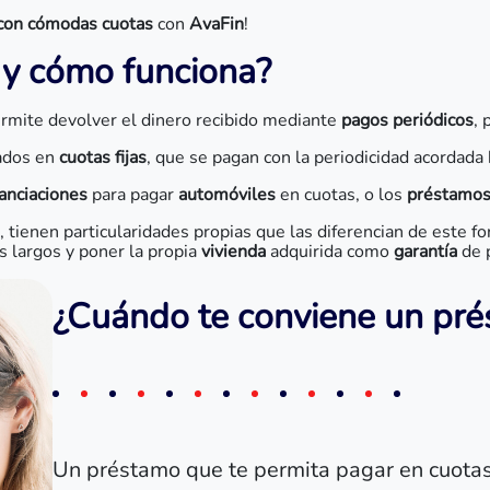
con cómodas cuotas
con
AvaFin
!
 y cómo funciona?
ermite devolver el dinero recibido mediante
pagos periódicos
, 
cados en
cuotas fijas
, que se pagan con la periodicidad acordada 
nanciaciones
para pagar
automóviles
en cuotas, o los
préstamo
ienen particularidades propias que las diferencian de este for
 largos y poner la propia
vivienda
adquirida como
garantía
de 
¿Cuándo te conviene un pré
Un préstamo que te permita pagar en cuotas e