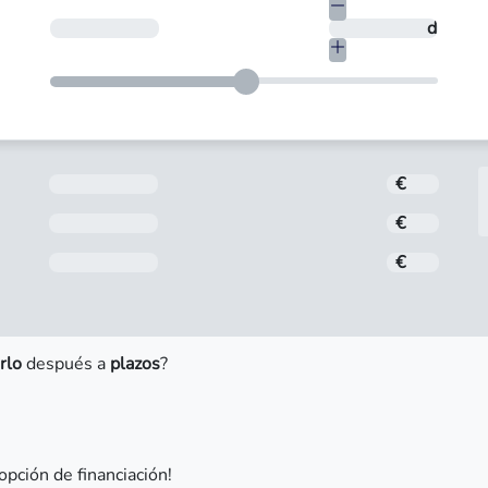
€
¿En cuántos días quieres devolverlo?
días
Importe
€
Interés
€
Comisión de apertura
€
rlo
después a
plazos
?
opción de financiación!