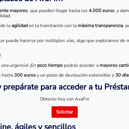
ente mayores
, que pueden llegar hasta los
4.000 euros
, y dam
didad.
ndo la
agilidad
en la tramitación con la
máxima transparencia
, 
que puede hacerse por múltiples vías, algo que explicamos de
!
 una urgencia! ¡En
poco tiempo
podrás acceder a
mayores cant
n hasta
300 euros
y un plazo de devolución extensible a
30 día
y prepárate para acceder a tu Prést
Obtenlo hoy con AvaFin
Solicitar
e, ágiles y sencillos