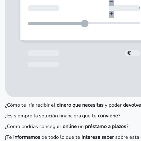
¿Cuánto necesitas?
Total a pagar
€
Fecha de Vencimiento
¿Cómo te iría recibir el
dinero que necesitas
y poder
devolve
¿Es siempre la solución financiera que te
conviene
?
¿Cómo podrías conseguir
online
un
préstamo a plazos
?
¡Te
informamos
de todo lo que te
interesa saber
sobre esta 