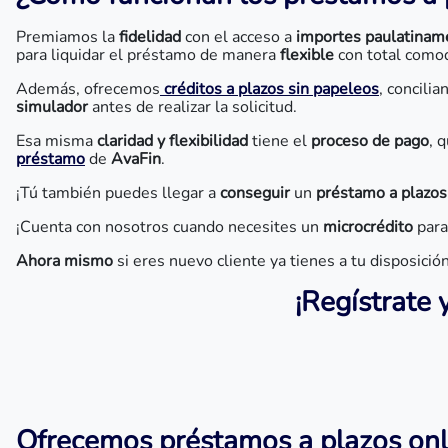
Premiamos la
fidelidad
con el acceso a
importes paulatinam
para liquidar el préstamo de manera
flexible
con total como
Además, ofrecemos
créditos a plazos sin papeleos
, concilia
simulador
antes de realizar la solicitud.
Esa misma
claridad y flexibilidad
tiene el
proceso de pago
, 
préstamo
de
AvaFin
.
¡Tú también puedes llegar a
conseguir
un
préstamo a plazos
¡Cuenta con nosotros cuando necesites un
microcrédito
para
Ahora mismo
si eres nuevo cliente ya tienes a tu disposició
¡Regístrate 
Ofrecemos préstamos a plazos onlin