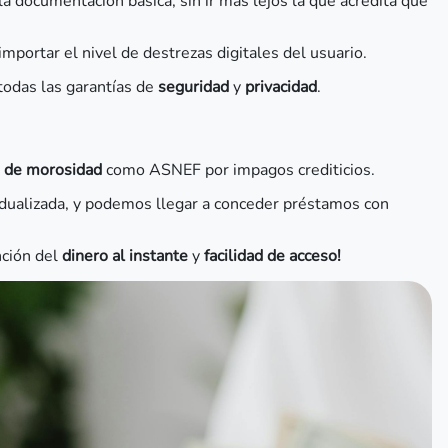
 la documentación básica, sin ir más lejos la que acredita que
importar el nivel de destrezas digitales del usuario.
odas las garantías de
seguridad
y
privacidad
.
o de morosidad
como ASNEF por impagos crediticios.
dualizada, y podemos llegar a conceder préstamos con
nción del
dinero al instante
y
facilidad de
acceso!