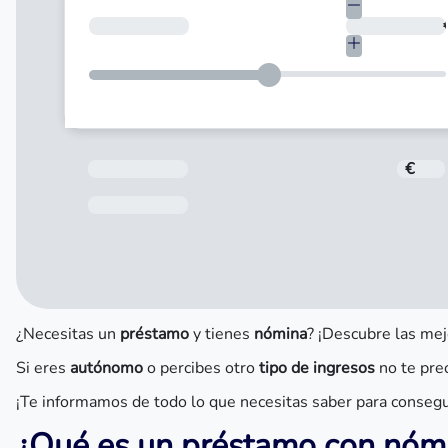
¿Cuánto necesitas?
Total a pagar
€
Fecha de Vencimiento
¿Necesitas un
préstamo
y tienes
nómina
? ¡Descubre las mej
Si eres
autónomo
o percibes otro
tipo de ingresos
no te pre
¡Te informamos de todo lo que necesitas saber para consegu
¿Qué es un préstamo con nómi