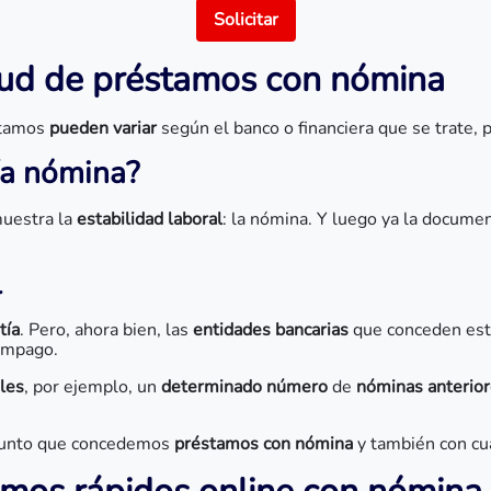
Solicitar
itud de préstamos con nómina
éstamos
pueden variar
según el banco o financiera que se trate, 
ía nómina?
uestra la
estabilidad laboral
: la nómina. Y luego ya la documen
l
tía
. Pero, ahora bien, las
entidades bancarias
que conceden est
 impago.
ales
, por ejemplo, un
determinado número
de
nóminas anterio
 punto que concedemos
préstamos con nómina
y también con cu