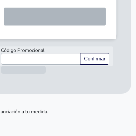
SOLICIT
Código Promocional
Confirmar
Información sobre el préstamo
nanciación a tu medida.