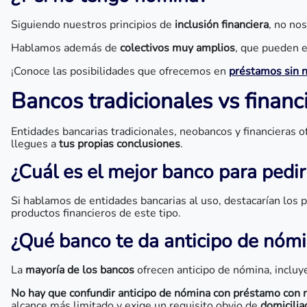
Siguiendo nuestros principios de
inclusión financiera
, no no
Hablamos además de
colectivos muy amplios
, que pueden 
¡Conoce las posibilidades que ofrecemos en
préstamos sin 
Bancos tradicionales vs financ
Entidades bancarias tradicionales, neobancos y financieras 
llegues a
tus propias conclusiones
.
¿Cuál es el mejor banco para pedi
Si hablamos de entidades bancarias al uso, destacarían lo
productos financieros de este tipo.
¿Qué banco te da anticipo de nóm
La
mayoría de los bancos
ofrecen anticipo de nómina, inclu
No hay que confundir anticipo de nómina con préstamo con
alcance más limitado y exige un requisito obvio de
domicilia