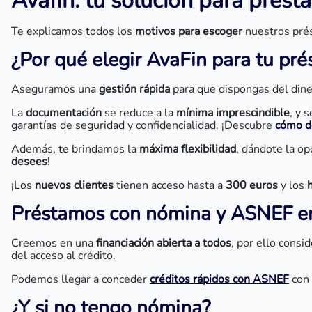
Avafin: tu solución para prést
Te explicamos todos los
motivos para escoger
nuestros pré
¿Por qué elegir AvaFin para tu p
Aseguramos una
gestión rápida
para que dispongas del dine
La
documentación
se reduce a la
mínima imprescindible
, y 
garantías de seguridad y confidencialidad. ¡Descubre
cómo de
Además, te brindamos la
máxima flexibilidad
, dándote la op
desees
!
¡Los
nuevos clientes
tienen acceso hasta a
300 euros
y los
Préstamos con nómina y ASNEF en
Creemos en una
financiación abierta a todos
, por ello cons
del acceso al crédito.
Podemos llegar a conceder
créditos rápidos con ASNEF
con
¿Y si no tengo nómina?