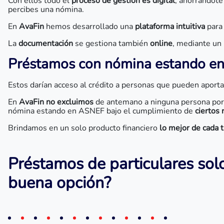
Con ellos todo el
proceso de gestión es digital
, ahorrándote 
percibes una nómina.
En
AvaFin
hemos desarrollado una
plataforma intuitiva
para
La
documentación
se gestiona también
online
, mediante un
Préstamos con nómina estando e
Estos darían acceso al crédito a personas que pueden aport
En
AvaFin
no excluimos
de antemano a ninguna persona por s
nómina estando en ASNEF bajo el cumplimiento de
ciertos 
Brindamos en un solo producto financiero
lo mejor de cada 
Préstamos de particulares sol
buena opción?