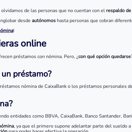
s olvidamos de las personas que no cuentan con el
respaldo de
englobar desde
autónomos
hasta personas que cobran diferent
nómina
!
ieras online
ofrecen préstamos con nómina. Pero, ¿
con qué opción quedarse
r un préstamo?
s préstamos nómina de CaixaBank o los préstamos personales d
ina?
yendo entidades como BBVA, CaixaBank, Banco Santander, Banki
 nómina
, ya que el primero supone adelantar parte del sueldo a
ción
para poder hacer efectiva la operación.