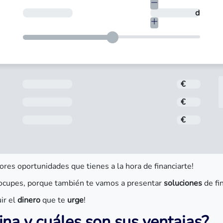
€
¿En cuántos días quieres devolverlo?
días
Importe
€
Interés
€
Comisión de apertura
€
ores oportunidades que tienes a la hora de financiarte!
ocupes, porque también te vamos a presentar
soluciones
de fi
ir el
dinero
que te
urge
!
na y cuáles son sus ventajas?