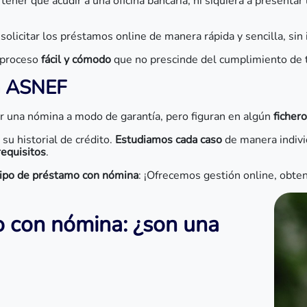
tener que acudir a una oficina bancaria, ni siquiera a presentar
 solicitar los préstamos online de manera rápida y sencilla, sin 
 proceso
fácil y cómodo
que no prescinde del cumplimiento de t
n ASNEF
ar una nómina a modo de garantía, pero figuran en algún
ficher
u historial de crédito.
Estudiamos cada caso
de manera indivi
requisitos
.
tipo de préstamo con nómina
: ¡Ofrecemos gestión online, obte
o con nómina: ¿son una