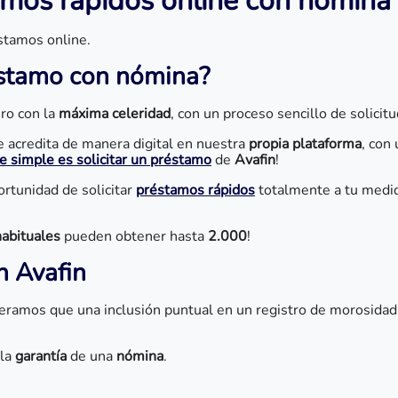
amos rápidos online con nómina (
stamos online.
réstamo con nómina?
ro con la
máxima celeridad
, con un proceso sencillo de solici
se acredita de manera digital en nuestra
propia plataforma
, con
 simple es solicitar un préstamo
de
Avafin
!
ortunidad de solicitar
préstamos rápidos
totalmente a tu medid
habituales
pueden obtener hasta
2.000
!
 Avafin
ideramos que una inclusión puntual en un registro de morosidad
 la
garantía
de una
nómina
.