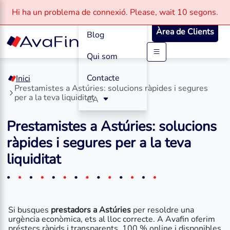
Com funciona
Hi ha un problema de connexió.
Please, wait
10 segons.
Àrea de Clients
Blog
Qui som
Saltar
al
Contacte
Inici
contingut
Prestamistes a Astúries: solucions ràpides i segures
per a la teva liquiditat
CA
Prestamistes a Astúries: solucions
ràpides i segures per a la teva
liquiditat
Si busques
prestadors a Astúries
per resoldre una
urgència econòmica, ets al lloc correcte. A Avafin oferim
préstecs ràpids i transparents, 100 % online i disponibles