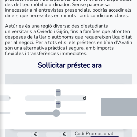
des del teu mòbil o ordinador. Sense paperassa
innecessària ni entrevistes presencials, podràs accedir als
diners que necessites en minuts i amb condicions clares.
Astúries és una regió diversa: des d'estudiants
universitaris a Oviedo i Gijón, fins a famílies que afronten
despeses de la llar o autònoms que requereixen liquiditat
per al negoci. Per a tots ells, els préstecs en línia d'Avafin
són una alternativa pràctica i segura, amb imports
flexibles i transferències immediates.
Sol·licitar préstec ara
cessites?
€
En quants dies vols tornar-ho?
dies
Codi Promocional
€
Total a pagar
€
Import