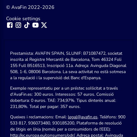
© AvaFin 2022-2026
Cookie settings
Prestamista: AVAFIN SPAIN, SLUNIF: B71087472, societat
inscrita al Registre Mercantil de Barcelona, Tom 46324 Foli
155 Full B516513, Inscripció 11a. Adreça: Avinguda Diagonal
508, 1-6, 08006 Barcelona. La seva activitat no està sotmesa
a la regulació i la supervisió del Banc d'Espanya.
Exemple representatiu per a un préstec sol·licitat a través
d'AvaFin.es: 300 euros. Interessos: 57 euros. Comissió
dobertura: 0 euros. TAE: 734,97%. Tipus dinterès anual:
231,80%. Total per pagar: 357 euros.
Queixes i reclamacions: Email:
legal@avafin.es
. Telèfons: 900
533 817, 936073480, 930185200, Plataforma de resolució
de litigis en línia (només per a consumidors de l'EEE):
http://ec.europa.eu/consumers/odr/
. Adreça postal: Avinguda