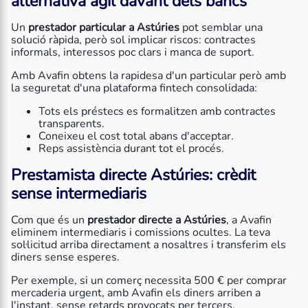
alternativa àgil davant dels bancs
Un
prestador particular a Astúries
pot semblar una
solució ràpida, però sol implicar riscos: contractes
informals, interessos poc clars i manca de suport.
Amb Avafin obtens la rapidesa d'un particular però amb
la seguretat d'una plataforma fintech consolidada:
Tots els préstecs es formalitzen amb contractes
transparents.
Coneixeu el cost total abans d'acceptar.
Reps assistència durant tot el procés.
Prestamista directe Astúries: crèdit
sense intermediaris
Com que és un
prestador directe a Astúries
, a Avafin
eliminem intermediaris i comissions ocultes. La teva
sol·licitud arriba directament a nosaltres i transferim els
diners sense esperes.
Per exemple, si un comerç necessita 500 € per comprar
mercaderia urgent, amb Avafin els diners arriben a
l'instant, sense retards provocats per tercers.