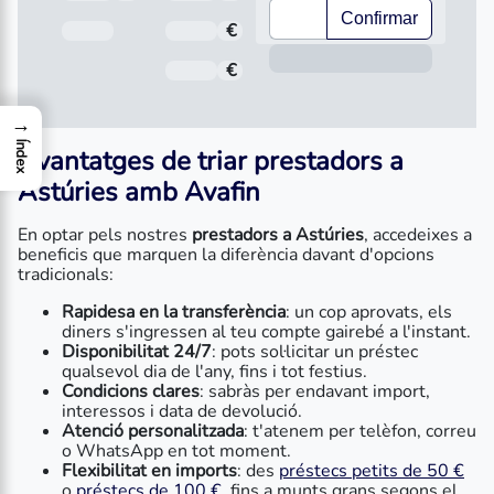
Confirmar
Data de venciment
€
Interès
Inform
€
Comissió d'obertura
→
Índex
Avantatges de triar prestadors a
Astúries amb Avafin
En optar pels nostres
prestadors a Astúries
, accedeixes a
beneficis que marquen la diferència davant d'opcions
tradicionals:
Rapidesa en la transferència
: un cop aprovats, els
diners s'ingressen al teu compte gairebé a l'instant.
Disponibilitat 24/7
: pots sol·licitar un préstec
qualsevol dia de l'any, fins i tot festius.
Condicions clares
: sabràs per endavant import,
interessos i data de devolució.
Atenció personalitzada
: t'atenem per telèfon, correu
o WhatsApp en tot moment.
Flexibilitat en imports
: des
préstecs petits de 50 €
o
préstecs de 100 €
, fins a munts grans segons el