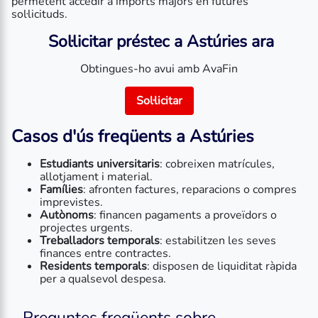
permetent accedir a imports majors en futures
sol·licituds.
Sol·licitar préstec a Astúries ara
Obtingues-ho avui amb AvaFin
Sol·licitar
Casos d'ús freqüents a Astúries
Estudiants universitaris
: cobreixen matrícules,
allotjament i material.
Famílies
: afronten factures, reparacions o compres
imprevistes.
Autònoms
: financen pagaments a proveïdors o
projectes urgents.
Treballadors temporals
: estabilitzen les seves
finances entre contractes.
Residents temporals
: disposen de liquiditat ràpida
per a qualsevol despesa.
Preguntes freqüents sobre