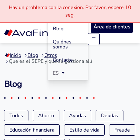
Hay un problema con la conexión.
Por favor, espere
10
Cómo
seg.
Funciona
Área de clientes
Blog
Quiénes
Saltar
somos
a
Inicio
Blog
Otros
contenido
Contacto
Qué es el SEPE y qué se gestiona allí
ES
Blog
Todos
Ahorro
Ayudas
Deudas
Educación financiera
Estilo de vida
Fraude