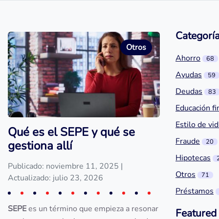
Categorí
Otros
Ahorro
68
Ayudas
59
Deudas
83
Educación fi
Estilo de vi
Qué es el SEPE y qué se
Fraude
20
gestiona allí
Hipotecas
Publicado: noviembre 11, 2025
|
Otros
71
Actualizado: julio 23, 2026
Préstamos
SEPE
es un término que empieza a resonar
Featured