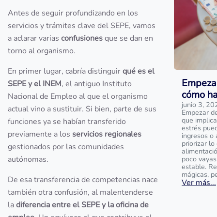
Antes de seguir profundizando en los
servicios y trámites clave del SEPE, vamos
a aclarar varias
confusiones
que se dan en
torno al organismo.
En primer lugar, cabría distinguir
qué es el
Empezar
SEPE y el INEM
, el antiguo Instituto
cómo ha
Nacional de Empleo al que el organismo
junio 3, 20
actual vino a sustituir. Si bien, parte de sus
Empezar de 
que implica
funciones ya se habían transferido
estrés pue
previamente a los
servicios regionales
ingresos o 
priorizar l
gestionados por las comunidades
alimentaci
autónomas.
poco vayas
estable. R
mágicas, p
De esa transferencia de competencias nace
Ver más...
también otra confusión, al malentenderse
la
diferencia entre el SEPE y la oficina de