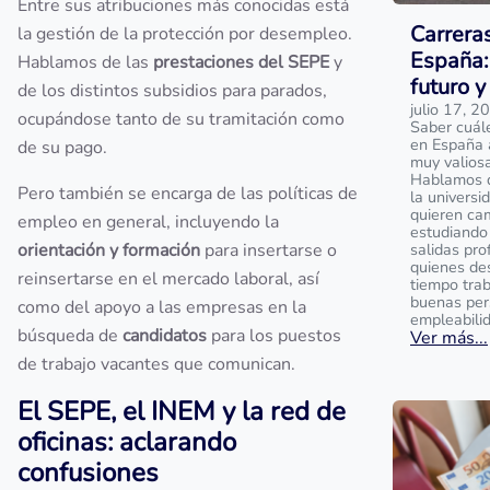
Entre sus atribuciones más conocidas está
Carrera
la gestión de la protección por desempleo.
España:
Hablamos de las
prestaciones del SEPE
y
futuro y
de los distintos subsidios para parados,
julio 17, 2
ocupándose tanto de su tramitación como
Saber cuál
en España 
de su pago.
muy valios
Hablamos de
Pero también se encarga de las políticas de
la universi
quieren ca
empleo en general, incluyendo la
estudiando 
orientación y formación
para insertarse o
salidas pro
quienes de
reinsertarse en el mercado laboral, así
tiempo tra
buenas per
como del apoyo a las empresas en la
empleabili
búsqueda de
candidatos
para los puestos
Ver más...
de trabajo vacantes que comunican.
El SEPE, el INEM y la red de
oficinas: aclarando
confusiones