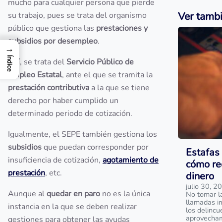
mucho para cualquier persona que pierde
Ver tamb
su trabajo, pues se trata del organismo
público que gestiona las
prestaciones y
subsidios por desempleo
.
→
Índice
Así, se trata del
Servicio Público de
Empleo Estatal
, ante el que se tramita la
prestación contributiva
a la que se tiene
derecho por haber cumplido un
determinado periodo de cotización.
Igualmente, el SEPE también gestiona los
subsidios
que puedan corresponder por
Estafas 
insuficiencia de cotización,
agotamiento de
cómo re
prestación
, etc.
dinero
julio 30, 2
Aunque al
quedar en paro
no es la única
No tomar l
llamadas i
instancia en la que se deben realizar
los delinc
aprovecham
gestiones para obtener las ayudas