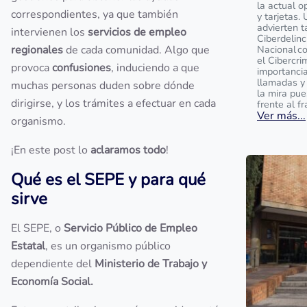
la actual o
correspondientes, ya que también
y tarjetas.
advierten t
intervienen los
servicios de empleo
Ciberdelinc
regionales
de cada comunidad. Algo que
Nacional c
el Cibercri
provoca
confusiones
, induciendo a que
importanci
llamadas y
muchas personas duden sobre dónde
la mira pu
dirigirse, y los trámites a efectuar en cada
frente al f
Ver más...
organismo.
¡En este post lo
aclaramos todo
!
Qué es el SEPE y para qué
sirve
El SEPE, o
Servicio Público de Empleo
Estatal
, es un organismo público
dependiente del
Ministerio
de Trabajo y
Economía Social.