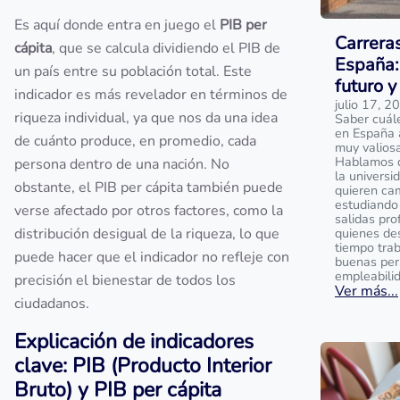
Es aquí donde entra en juego el
PIB per
Carrera
cápita
, que se calcula dividiendo el PIB de
España:
un país entre su población total. Este
futuro y
indicador es más revelador en términos de
julio 17, 2
riqueza individual, ya que nos da una idea
Saber cuál
en España 
de cuánto produce, en promedio, cada
muy valios
Hablamos de
persona dentro de una nación. No
la universi
obstante, el PIB per cápita también puede
quieren ca
estudiando 
verse afectado por otros factores, como la
salidas pro
distribución desigual de la riqueza, lo que
quienes de
tiempo tra
puede hacer que el indicador no refleje con
buenas per
empleabili
precisión el bienestar de todos los
Ver más...
ciudadanos.
Explicación de indicadores
clave: PIB (Producto Interior
Bruto) y PIB per cápita