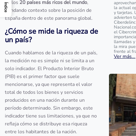
de los
20 países más ricos del mundo
,
aprovecham
Índice
la actual o
brindando contexto sobre la posición de
y tarjetas.
advierten t
España dentro de este panorama global.
Ciberdelinc
Nacional c
¿Cómo se mide la riqueza de
el Cibercri
importanci
un país?
llamadas y
la mira pu
frente al f
Cuando hablamos de la riqueza de un país,
Ver más...
la medición no es simple ni se limita a un
solo indicador. El Producto Interior Bruto
(PIB) es el primer factor que suele
mencionarse, ya que representa el valor
total de todos los bienes y servicios
producidos en una nación durante un
período determinado. Sin embargo, este
indicador tiene sus limitaciones, ya que no
refleja cómo se distribuye esa riqueza
entre los habitantes de la nación.