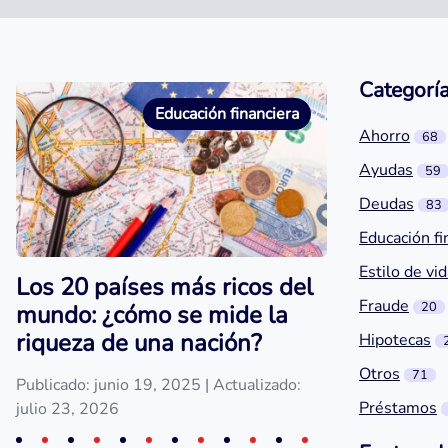
Categorí
Educación financiera
Ahorro
68
Ayudas
59
Deudas
83
Educación fi
Estilo de vi
Los 20 países más ricos del
Fraude
20
mundo: ¿cómo se mide la
riqueza de una nación?
Hipotecas
Otros
71
Publicado: junio 19, 2025
| Actualizado:
Préstamos
julio 23, 2026