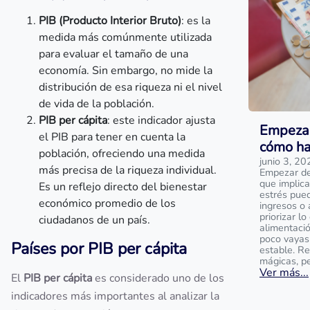
PIB (Producto Interior Bruto)
: es la
medida más comúnmente utilizada
para evaluar el tamaño de una
economía. Sin embargo, no mide la
distribución de esa riqueza ni el nivel
de vida de la población.
PIB per cápita
: este indicador ajusta
Empezar
el PIB para tener en cuenta la
cómo ha
población, ofreciendo una medida
junio 3, 20
más precisa de la riqueza individual.
Empezar de 
que implica
Es un reflejo directo del bienestar
estrés pue
económico promedio de los
ingresos o 
priorizar l
ciudadanos de un país.
alimentaci
poco vayas
Países por PIB per cápita
estable. R
mágicas, p
Ver más...
El
PIB per cápita
es considerado uno de los
indicadores más importantes al analizar la