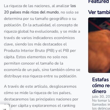
Featured
La riqueza de las naciones, al analizar
los
Ver tamb
20 países más ricos del mundo
, no solo se
determina por su tamaño geográfico o su
población. En la actualidad, el concepto de
riqueza global ha evolucionado, y se mide a
través de varios indicadores económicos
clave, siendo los más destacados el
Producto Interior Bruto (PIB) y el PIB per
cápita. Estos elementos no solo nos
permiten conocer el tamaño de la
economía de un país, sino también cómo se
distribuye esa riqueza entre su población.
Estafas 
cómo re
A través de este artículo, desglosaremos
dinero
cómo se mide la riqueza de los países,
julio 30, 2
destacaremos las principales naciones por
No tomar l
llamadas i
PIB per cápita y exploraremos el ranking
→
los delinc