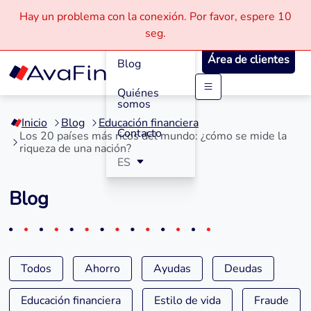
Hay un problema con la conexión.
Por favor, espere
10
Cómo
seg.
Funciona
Área de clientes
Blog
Quiénes
Saltar
somos
a
Inicio
Blog
Educación financiera
contenido
Contacto
Los 20 países más ricos del mundo: ¿cómo se mide la
riqueza de una nación?
ES
Blog
Todos
Ahorro
Ayudas
Deudas
Educación financiera
Estilo de vida
Fraude