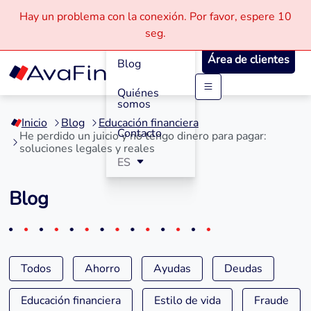
Hay un problema con la conexión.
Por favor, espere
10
Cómo
seg.
Funciona
Área de clientes
Blog
Quiénes
Saltar
somos
a
Inicio
Blog
Educación financiera
contenido
Contacto
He perdido un juicio y no tengo dinero para pagar:
soluciones legales y reales
ES
Blog
Todos
Ahorro
Ayudas
Deudas
Educación financiera
Estilo de vida
Fraude