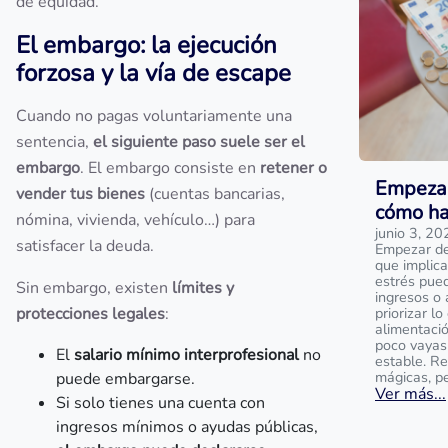
de equidad.
El embargo: la ejecución
forzosa y la vía de escape
Cuando no pagas voluntariamente una
sentencia,
el siguiente paso suele ser el
embargo
. El embargo consiste en
retener o
Empezar
vender tus bienes
(cuentas bancarias,
cómo ha
nómina, vivienda, vehículo…) para
junio 3, 20
satisfacer la deuda.
Empezar de 
que implica
estrés pue
Sin embargo, existen
límites y
ingresos o 
protecciones legales
:
priorizar l
alimentaci
poco vayas
El
salario mínimo interprofesional
no
estable. R
mágicas, p
puede embargarse.
Ver más...
Si solo tienes una cuenta con
ingresos mínimos o ayudas públicas,