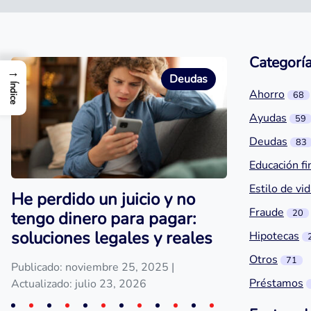
Categorí
→
Deudas
Índice
Ahorro
68
Ayudas
59
Deudas
83
Educación fi
Estilo de vi
He perdido un juicio y no
Fraude
20
tengo dinero para pagar:
soluciones legales y reales
Hipotecas
Otros
71
Publicado: noviembre 25, 2025
|
Préstamos
Actualizado: julio 23, 2026