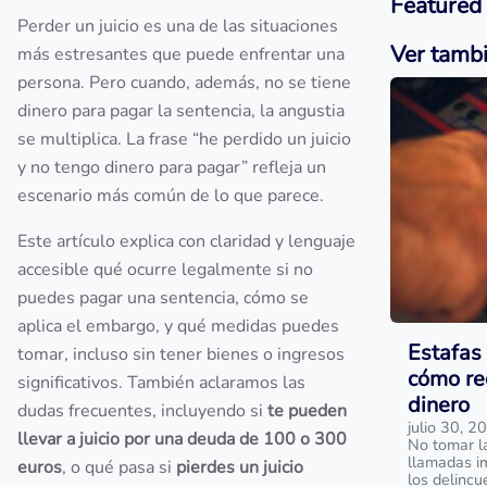
Featured
Perder un juicio es una de las situaciones
Ver tamb
más estresantes que puede enfrentar una
persona. Pero cuando, además, no se tiene
dinero para pagar la sentencia, la angustia
se multiplica. La frase “he perdido un juicio
y no tengo dinero para pagar” refleja un
escenario más común de lo que parece.
Este artículo explica con claridad y lenguaje
accesible qué ocurre legalmente si no
puedes pagar una sentencia, cómo se
aplica el embargo, y qué medidas puedes
Estafas 
tomar, incluso sin tener bienes o ingresos
cómo re
significativos. También aclaramos las
dinero
dudas frecuentes, incluyendo si
te pueden
julio 30, 2
llevar a juicio por una deuda de 100 o 300
No tomar l
llamadas i
euros
, o qué pasa si
pierdes un juicio
los delinc