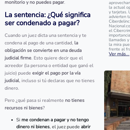
monitorio y no puedes pagar
.
aprovecham
la actual o
y tarjetas.
La sentencia: ¿Qué significa
advierten t
ser condenado a pagar?
Ciberdelinc
Nacional c
el Cibercri
Cuando un juez dicta una sentencia y te
importanci
llamadas y
condena al pago de una cantidad,
la
la mira pu
frente al f
obligación se convierte en una deuda
Ver más...
judicial firme
. Esto quiere decir que el
acreedor (la persona o entidad que ganó el
juicio) puede
exigir el pago por la vía
judicial
, incluso si tú declaras que no tienes
dinero.
Pero ¿qué pasa si realmente
no tienes
recursos ni bienes
?
Si
me condenan a pagar y no tengo
dinero ni bienes
, el juez puede
abrir