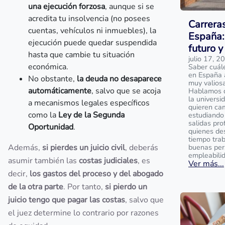
una ejecución forzosa
, aunque si se
acredita tu insolvencia (no posees
Carrera
cuentas, vehículos ni inmuebles), la
España:
ejecución puede quedar suspendida
futuro y
hasta que cambie tu situación
julio 17, 2
económica.
Saber cuál
en España 
No obstante,
la deuda no desaparece
muy valios
automáticamente
, salvo que se acoja
Hablamos de
la universi
a mecanismos legales específicos
quieren ca
como la
Ley de la Segunda
estudiando 
salidas pro
Oportunidad
.
quienes de
tiempo tra
Además,
si pierdes un juicio civil
, deberás
buenas per
empleabili
asumir también las
costas judiciales
, es
Ver más...
decir,
los gastos del proceso y del abogado
de la otra parte
. Por tanto,
si pierdo un
juicio tengo que pagar las costas
, salvo que
el juez determine lo contrario por razones