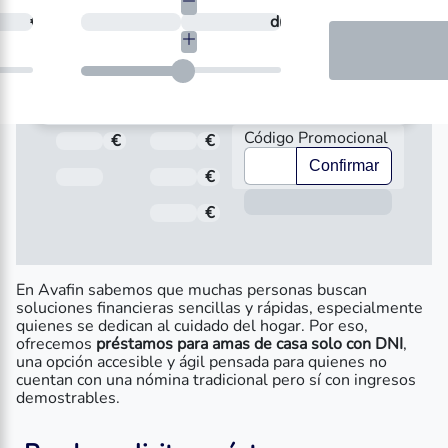
necesitas?
€
¿En cuántos días quieres devolverlo?
días
Código Promocional
€
Total a pagar
€
Importe
Confirmar
Fecha de Vencimiento
€
Interés
Inform
€
Comisión de apertura
En Avafin sabemos que muchas personas buscan
soluciones financieras sencillas y rápidas, especialmente
quienes se dedican al cuidado del hogar. Por eso,
ofrecemos
préstamos para amas de casa solo con DNI
,
una opción accesible y ágil pensada para quienes no
cuentan con una nómina tradicional pero sí con ingresos
demostrables.