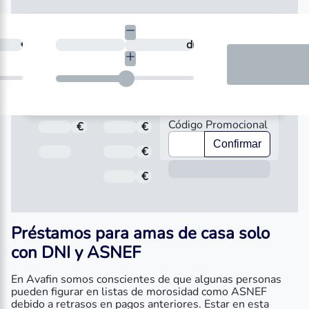
necesitas?
€
¿En cuántos días quieres devolverlo?
días
Código Promocional
€
Total a pagar
€
Importe
Confirmar
Fecha de Vencimiento
€
Interés
Inform
€
Comisión de apertura
Préstamos para amas de casa solo
con DNI
y ASNEF
En Avafin somos conscientes de que algunas personas
pueden figurar en listas de morosidad como ASNEF
debido a retrasos en pagos anteriores. Estar en esta