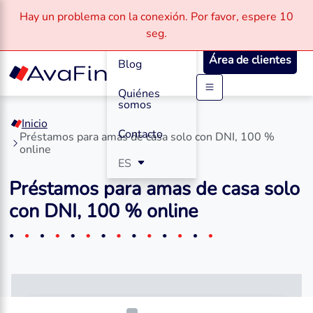
Hay un problema con la conexión.
Por favor, espere
10
Cómo
seg.
Funciona
Área de clientes
Blog
Quiénes
Saltar
somos
a
Inicio
contenido
Contacto
Préstamos para amas de casa solo con DNI, 100 %
online
ES
Préstamos para amas de casa solo
con DNI, 100 % online