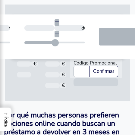
necesitas?
€
¿En cuántos días quieres devolverlo?
días
Código Promocional
€
Total a pagar
€
Importe
Confirmar
Fecha de Vencimiento
€
Interés
Inform
€
Comisión de apertura
→
Por qué muchas personas prefieren
Índice
opciones online cuando buscan un
préstamo a devolver en 3 meses en