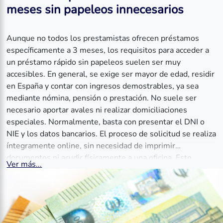
meses sin papeleos innecesarios
Aunque no todos los prestamistas ofrecen préstamos
específicamente a 3 meses, los requisitos para acceder a
un préstamo rápido sin papeleos suelen ser muy
accesibles. En general, se exige ser mayor de edad, residir
en España y contar con ingresos demostrables, ya sea
mediante nómina, pensión o prestación. No suele ser
necesario aportar avales ni realizar domiciliaciones
especiales. Normalmente, basta con presentar el DNI o
NIE y los datos bancarios. El proceso de solicitud se realiza
íntegramente online, sin necesidad de imprimir
documentos ni acudir físicamente a una oficina. Esto
Ver más...
permite agilizar la aprobación y obtener una respuesta en
pocos minutos. Además, muchos portales ofrecen
simuladores para comprobar si se cumplen los requisitos
antes de enviar la solicitud definitiva.