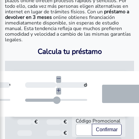
plazos online ofrecen procesos rápidos y sencillos. Por
todo ello, cada vez más personas eligen alternativas en
internet en lugar de trámites físicos. Con un
préstamo a
devolver en 3 meses
online obtienes financiación
inmediatamente disponible, sin esperas de estudio
manual. Esta tendencia refleja que muchos prefieren
comodidad y velocidad a cambio de las mismas garantías
legales.
Calcula tu préstamo
necesitas?
€
¿En cuántos días quieres devolverlo?
días
Código Promocional
€
Total a pagar
€
Importe
Confirmar
Fecha de Vencimiento
€
Interés