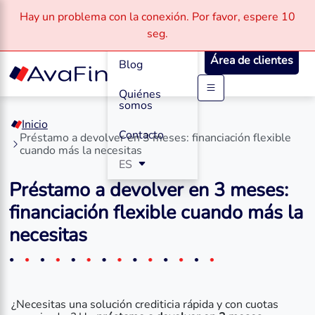
Hay un problema con la conexión.
Por favor, espere
10
Cómo
seg.
Funciona
Área de clientes
Blog
Quiénes
Saltar
somos
a
Inicio
contenido
Contacto
Préstamo a devolver en 3 meses: financiación flexible
cuando más la necesitas
ES
Préstamo a devolver en 3 meses:
financiación flexible cuando más la
necesitas
¿Necesitas una solución crediticia rápida y con cuotas