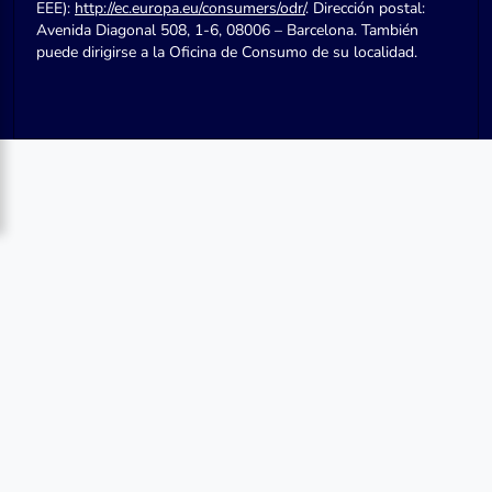
EEE):
http://ec.europa.eu/consumers/odr/
. Dirección postal:
Avenida Diagonal 508, 1-6, 08006 – Barcelona. También
puede dirigirse a la Oficina de Consumo de su localidad.