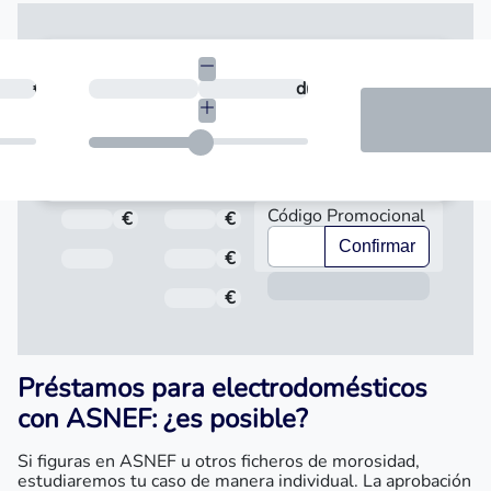
necesitas?
€
¿En cuántos días quieres devolverlo?
días
Código Promocional
€
Total a pagar
€
Importe
Confirmar
Fecha de Vencimiento
€
Interés
Inform
€
Comisión de apertura
Préstamos para electrodomésticos
con ASNEF: ¿es posible?
Si figuras en ASNEF u otros ficheros de morosidad,
estudiaremos tu caso de manera individual. La aprobación