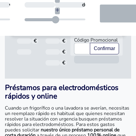
necesitas?
€
¿En cuántos días quieres devolverlo?
días
Código Promocional
€
Total a pagar
€
Importe
Confirmar
Fecha de Vencimiento
€
Interés
Inform
€
Comisión de apertura
Préstamos para electrodomésticos
rápidos y online
Cuando un frigorífico o una lavadora se averían, necesitas
un reemplazo rápido es habitual que quienes necesitan
resolver la situación con urgencia busquen préstamos
rápidos para electrodomésticos. Para estos gastos
puedes solicitar
nuestro único préstamo personal de
corta duración
a través de un proceso
100 % online
que