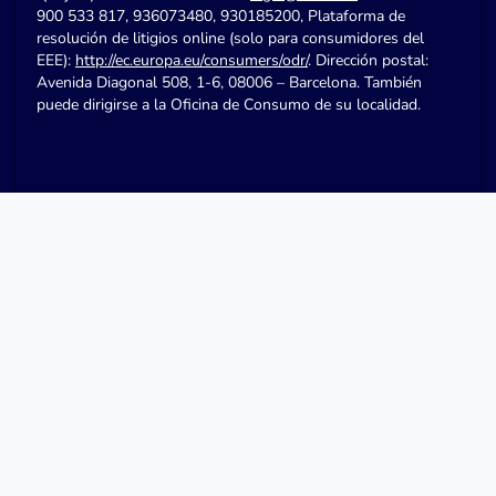
900 533 817, 936073480, 930185200, Plataforma de
resolución de litigios online (solo para consumidores del
EEE):
http://ec.europa.eu/consumers/odr/
. Dirección postal:
Avenida Diagonal 508, 1-6, 08006 – Barcelona. También
puede dirigirse a la Oficina de Consumo de su localidad.