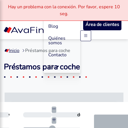
Hay un problema con la conexión.
Por favor, espere
10
Cómo
seg.
Funciona
Área de clientes
Blog
Quiénes
Saltar
somos
a
Inicio
Préstamos para coche
contenido
Contacto
Préstamos para coche
ES
necesitas?
€
¿En cuántos días quieres devolverlo?
días