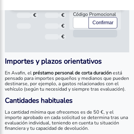
Código Promocional
€
Total a pagar
€
Importe
Confirmar
Fecha de Vencimiento
€
Interés
Inform
€
Comisión de apertura
Importes y plazos orientativos
En Avafin, el
préstamo personal de corta duración
está
pensado para importes pequeños y medianos que pueden
destinarse, por ejemplo, a gastos relacionados con el
vehículo (según tu necesidad y siempre tras evaluación).
Cantidades habituales
La cantidad mínima que ofrecemos es de 50 €, y el
importe aprobado en cada solicitud se determina tras una
evaluación individual, teniendo en cuenta tu situación
financiera y tu capacidad de devolución.