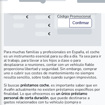
Código Promocional
€
Total a pagar
€
Importe
Confirmar
Fecha de Vencimiento
€
Interés
Inform
€
Comisión de apertura
Para muchas familias y profesionales en España, el coche
es un instrumento esencial para su día a día. Ya sea para ir
al trabajo, para llevar a los hijos a clase o para
desplazarse a reuniones, contar con un vehículo fiable
proporciona libertad y seguridad. Sin embargo, comprar
uno o cubrir sus costes de mantenimiento no siempre
resulta sencillo, sobre todo cuando surgen imprevistos.
Si buscas
préstamos coche
, es importante saber que en
Avafin actualmente no existen préstamos específicos por
finalidad. Lo que ofrecemos es
un único préstamo
personal de corta duración
, que puede destinarse a
gastos relacionados con tu vehículo (compra o