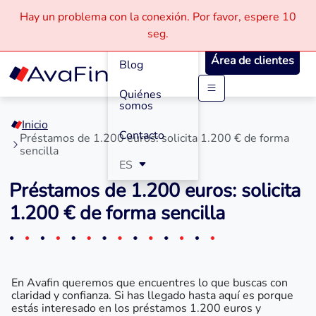
Hay un problema con la conexión.
Por favor, espere
10
Cómo
seg.
Funciona
Área de clientes
Blog
Quiénes
Saltar
somos
a
Inicio
contenido
Contacto
Préstamos de 1.200 euros: solicita 1.200 € de forma
sencilla
ES
Préstamos de 1.200 euros: solicita
1.200 € de forma sencilla
En Avafin queremos que encuentres lo que buscas con
claridad y confianza. Si has llegado hasta aquí es porque
estás interesado en los préstamos 1.200 euros y