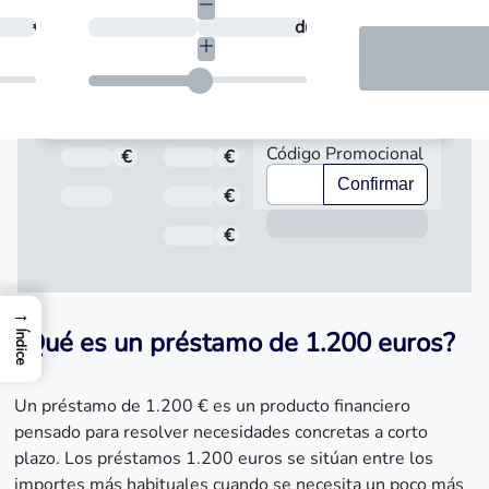
necesitas?
€
¿En cuántos días quieres devolverlo?
días
Código Promocional
€
Total a pagar
€
Importe
Confirmar
Fecha de Vencimiento
€
Interés
Inform
€
Comisión de apertura
→
¿Qué es un préstamo de 1.200 euros?
Índice
Un préstamo de 1.200 € es un producto financiero
pensado para resolver necesidades concretas a corto
plazo. Los préstamos 1.200 euros se sitúan entre los
importes más habituales cuando se necesita un poco más