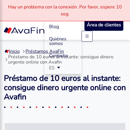
Hay un problema con la conexión.
Por favor, espere
10
Cómo
seg.
Funciona
Área de clientes
Blog
Quiénes
Saltar
somos
a
Inicio
Préstamos AvaFin
contenido
Contacto
Préstamo de 10 euros al instante: consigue dinero
urgente online con Avafin
ES
Préstamo de 10 euros al instante:
consigue dinero urgente online con
Avafin