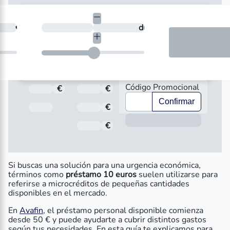
necesitas?
€
¿En cuántos días quieres devolverlo?
días
Código Promocional
€
Total a pagar
€
Importe
Confirmar
Fecha de Vencimiento
€
Interés
Inform
€
Comisión de apertura
Si buscas una solución para una urgencia económica,
términos como
préstamo 10 euros
suelen utilizarse para
referirse a microcréditos de pequeñas cantidades
disponibles en el mercado.
En
Avafin
, el préstamo personal disponible comienza
desde 50 € y puede ayudarte a cubrir distintos gastos
según tus necesidades. En esta guía te explicamos para