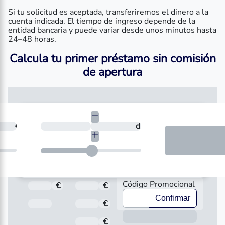
Si tu solicitud es aceptada, transferiremos el dinero a la
cuenta indicada. El tiempo de ingreso depende de la
entidad bancaria y puede variar desde unos minutos hasta
24–48 horas.
Calcula tu primer préstamo sin comisión
de apertura
necesitas?
€
¿En cuántos días quieres devolverlo?
días
Código Promocional
€
Total a pagar
€
Importe
Confirmar
Fecha de Vencimiento
€
Interés
Inform
€
Comisión de apertura