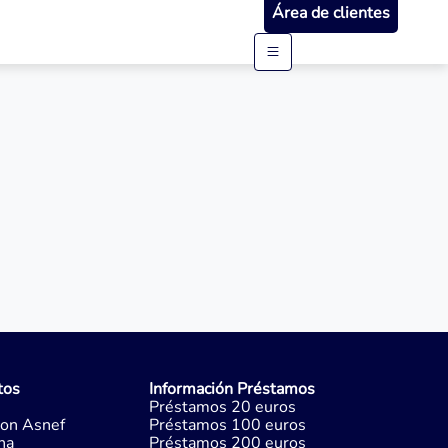
Área de clientes
tos
Información Préstamos
Préstamos 20 euros
con Asnef
Préstamos 100 euros
na
Préstamos 200 euros