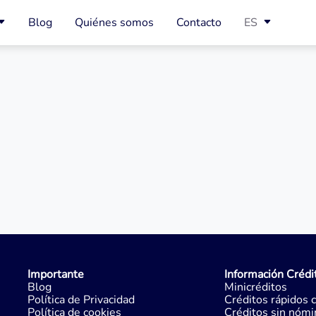
Blog
Quiénes somos
Contacto
ES
Importante
Información Crédi
Blog
Minicréditos
Política de Privacidad
Créditos rápidos 
Política de cookies
Créditos sin nómi