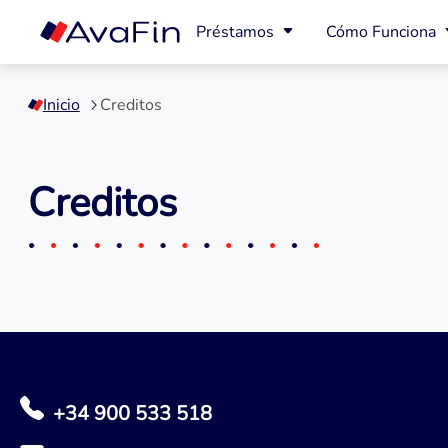
Préstamos
Cómo Funciona
Saltar
a
Inicio
Creditos
contenido
Creditos
+34 900 533 518