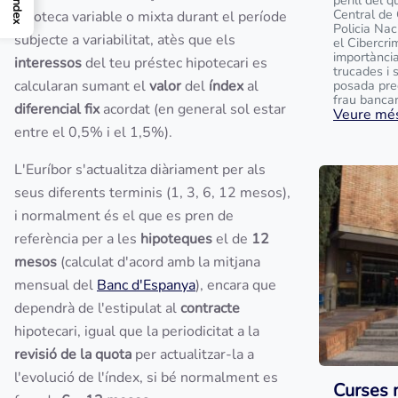
perill del 
Índex
Central de
hipoteca variable o mixta durant el període
Policia Na
subjecte a variabilitat, atès que els
el Cibercri
importànci
interessos
del teu préstec hipotecari es
trucades i 
calcularan sumant el
valor
del
índex
al
posada pre
frau bancari
diferencial fix
acordat (en general sol estar
Veure més
entre el 0,5% i el 1,5%).
L'Euríbor s'actualitza diàriament per als
seus diferents terminis (1, 3, 6, 12 mesos),
i normalment és el que es pren de
referència per a les
hipoteques
el de
12
mesos
(calculat d'acord amb la mitjana
mensual del
Banc d'Espanya
), encara que
dependrà de l'estipulat al
contracte
hipotecari, igual que la periodicitat a la
revisió de la quota
per actualitzar-la a
l'evolució de l'índex, si bé normalment es
Curses 