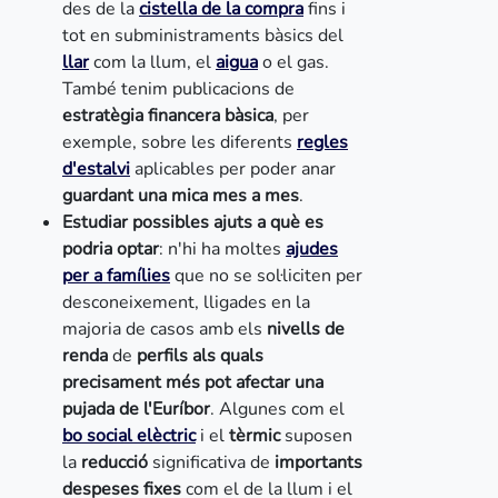
des de la
cistella de la compra
fins i
tot en subministraments bàsics del
llar
com la llum, el
aigua
o el gas.
També tenim publicacions de
estratègia financera bàsica
, per
exemple, sobre les diferents
regles
d'estalvi
aplicables per poder anar
guardant una mica mes a mes
.
Estudiar possibles ajuts a què es
podria optar
: n'hi ha moltes
ajudes
per a famílies
que no se sol·liciten per
desconeixement, lligades en la
majoria de casos amb els
nivells de
renda
de
perfils als quals
precisament més pot afectar una
pujada de l'Euríbor
. Algunes com el
bo social elèctric
i el
tèrmic
suposen
la
reducció
significativa de
importants
despeses fixes
com el de la llum i el