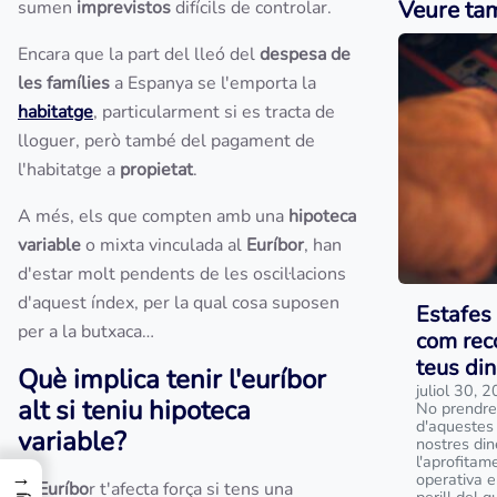
Veure ta
sumen
imprevistos
difícils de controlar.
Encara que la part del lleó del
despesa de
les famílies
a Espanya se l'emporta la
habitatge
, particularment si es tracta de
lloguer, però també del pagament de
l'habitatge a
propietat
.
A més, els que compten amb una
hipoteca
variable
o mixta vinculada al
Euríbor
, han
d'estar molt pendents de les oscil·lacions
d'aquest índex, per la qual cosa suposen
Estafes 
per a la butxaca…
com reco
teus din
Què implica tenir l'euríbor
juliol 30, 
alt si teniu hipoteca
No prendre
d'aquestes 
variable?
nostres din
l'aprofitam
→
operativa e
El
Euríbo
r t'afecta força si tens una