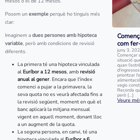
mesos o el de 12 mesos.
Posem un
exemple
perquè ho tinguis més
clar:
Imaginem a
dues persones amb hipoteca
Comença
com fer
variable
, però amb condicions de revisió
juny 3, 20
diferents.
Començar d
situació qu
La primera té una hipoteca vinculada
quan l'estr
d'ingressos
al
Euríbor a 12 mesos
, amb
revisió
prioritzar 
anual al gener
. Encara que l'índex
alimentació
vagis const
comenci a pujar a la primavera, la
Recorda qu
seva quota no es veurà afectada fins a
però […]
Veure més
la revisió següent, moment en què el
banc aplicarà la mitjana mensual
vigent en aquell moment, donant lloc
a un augment de la quota.
La segona persona, en canvi, té una
hipoteca vinculada al
Euríbor a 6