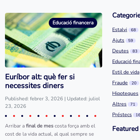
Categori
Educació financera
Estalvi
68
Ajuts
59
Deutes
83
Educació fin
Estil de vida
Euríbor alt: què fer si
Fraude
20
necessites diners
Hipoteques
Published: febrer 3, 2026
| Updated: juliol
Altres
71
23, 2026
Préstecs
1
Arribar a
final de mes
costa força amb el
Featured
cost de la vida actual, al qual sempre se