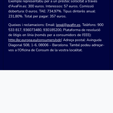
Exemple representatiu per a un préstec sol·licitat a través
d'AvaFin.es: 300 euros. Interessos: 57 euros. Comissió
dobertura: 0 euros. TAE: 734,97%. Tipus dinterès anual:
231,80%. Total per pagar: 357 euros.
Queixes i reclamacions: Email:
legal@avafin.es
. Telèfons: 900
533 817, 936073480, 930185200, Plataforma de resolució
de litigis en línia (només per a consumidors de l'EEE):
http://ec.europa.eu/consumers/odr/
. Adreça postal: Avinguda
Diagonal 508, 1-6, 08006 – Barcelona. També podeu adreçar-
vos a l'Oficina de Consum de la vostra localitat.