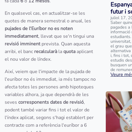
fa cada
6
o
12 mesos
.
Espanya
futur i 
En qualsevol cas, en actualitzar-se les
juliol 17, 
quotes de manera semestral o anual, les
Saber quin
pagades a 
pujades
de l'Euríbor no es noten
informació 
immediatament
, llevat que se'n tingui una
estudiants.
universitat
revisió imminent
prevista. Quan aquesta
el grau que
alternativa
arribi, el banc
recalcularà
la
quota
aplicant
i, fins i to
el nou valor de líndex.
estudis des
busquen un
de remunera
Així, veiem que l'impacte de la pujada de
Veure més
l'euríbor no és immediat, ia més tampoc no
afecta totes les persones amb hipoteques
variables alhora, ja que dependrà de les
seves
corresponents dates de revisió
,
podent també variar fins i tot el valor de
l'índex aplicat, segons s'hagi establert per
contracte com a referència l'euríbor a 6