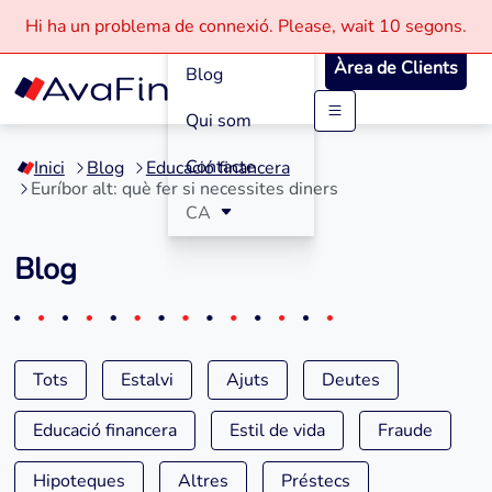
Com funciona
Hi ha un problema de connexió.
Please, wait
10 segons.
Àrea de Clients
Blog
Qui som
Saltar
al
Contacte
Inici
Blog
Educació financera
contingut
Euríbor alt: què fer si necessites diners
CA
Blog
Tots
Estalvi
Ajuts
Deutes
Educació financera
Estil de vida
Fraude
Hipoteques
Altres
Préstecs