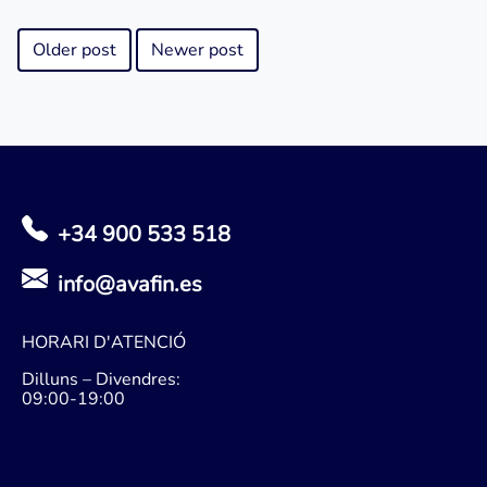
Older post
Newer post
+34 900 533 518
info@avafin.es
HORARI D'ATENCIÓ
Dilluns – Divendres:
09:00-19:00