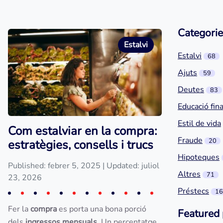
Categorie
Estalvi
Estalvi
68
Ajuts
59
Deutes
83
Educació fin
Estil de vida
Com estalviar en la compra:
Fraude
20
estratègies, consells i trucs
Hipoteques
Published: febrer 5, 2025
| Updated: juliol
Altres
71
23, 2026
Préstecs
16
Fer la
compra
es porta una bona porció
Featured 
dels
ingressos mensuals
. Un percentatge