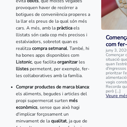
evita
oblits
, que moltes vegades
provoquen haver de recórrer a
botigues de conveniència properes a
la llar els preus de la qual són més
cars. A més, amb la
pràctica
els
llistats són cada cop més precisos i
Comença
estalviadors, sobretot quan es
com fer
realitza
compra setmanal
. També, hi
juny 3, 20
Començar d
ha bones apps disponibles com
situació que
Listonic
, que facilita
organitzar
les
quan l'estr
d'ingressos 
llistes
permetent, per exemple, fer-
prioritzar l
les col·laboratives amb la família.
alimentació
vagis const
Recorda que
Comprar productes de marca blanca
:
però […]
els aliments, begudes i articles del
Veure més.
propi supermercat surten
més
econòmics
, sense que això hagi
d'implicar forçosament un
minvament de la
qualitat
, ja que de