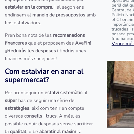
operativa e
perill del q
estalviar en la compra
, i al segon ens
Central de 
endinsem al
maneig de pressupostos
amb
Policia Na
el Cibercrim
fins estalviadors.
importància
trucades i 
posada prec
Pren bona nota de les
recomanacions
frau bancari 
financeres
que et proposem des
AvaFin
!
Veure més.
¡¡
Reduiràs les despeses
i tindràs unes
finances més sanejades!
Com estalviar en anar al
supermercat?
Per aconseguir un
estalvi sistemàtic
al
súper
has de seguir una sèrie de
estratègies
, així com tenir en compte
diversos
consells
i
trucs
. A més, és
possible reduir despeses sense sacrificar
la
qualitat
, o bé
abaratir al màxim
la