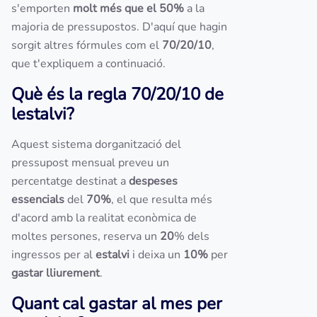
s'emporten
molt més que el 50%
a la
majoria de pressupostos. D'aquí que hagin
sorgit altres fórmules com el
70/20/10
,
que t'expliquem a continuació.
Què és la regla 70/20/10 de
lestalvi?
Aquest sistema dorganització del
pressupost mensual preveu un
percentatge destinat a
despeses
essencials
del
70%
, el que resulta més
d'acord amb la realitat econòmica de
moltes persones, reserva un
20
% dels
ingressos per al
estalvi
i deixa un
10%
per
gastar lliurement
.
Quant cal gastar al mes per