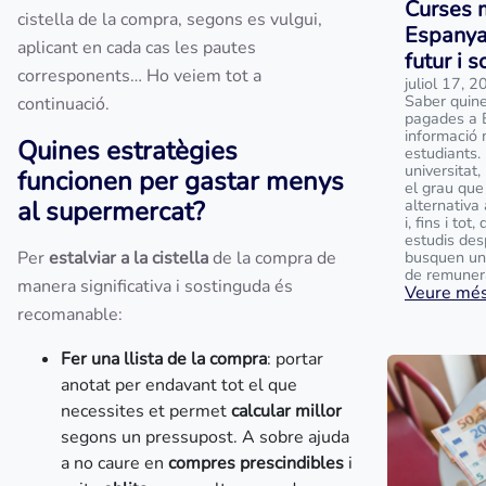
Curses 
cistella de la compra, segons es vulgui,
Espanya
aplicant en cada cas les pautes
futur i 
corresponents… Ho veiem tot a
juliol 17, 
Saber quine
continuació.
pagades a 
informació 
Quines estratègies
estudiants.
universitat
funcionen per gastar menys
el grau que
al supermercat?
alternativa
i, fins i to
estudis des
Per
estalviar a la cistella
de la compra de
busquen un
de remunera
manera significativa i sostinguda és
Veure més.
recomanable:
Fer una llista de la compra
: portar
anotat per endavant tot el que
necessites et permet
calcular millor
segons un pressupost. A sobre ajuda
a no caure en
compres prescindibles
i