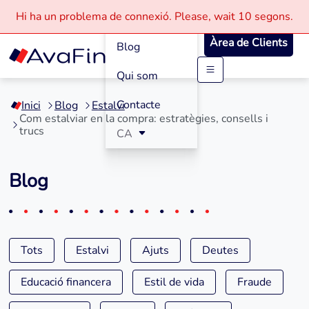
Com funciona
Hi ha un problema de connexió.
Please, wait
10 segons.
Àrea de Clients
Blog
Qui som
Saltar
al
Contacte
Inici
Blog
Estalvi
contingut
Com estalviar en la compra: estratègies, consells i
trucs
CA
Blog
Tots
Estalvi
Ajuts
Deutes
Educació financera
Estil de vida
Fraude