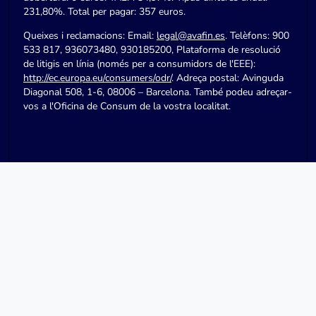
231,80%. Total per pagar: 357 euros.
Queixes i reclamacions: Email:
legal@avafin.es
. Telèfons: 900
533 817, 936073480, 930185200, Plataforma de resolució
de litigis en línia (només per a consumidors de l'EEE):
http://ec.europa.eu/consumers/odr/
. Adreça postal: Avinguda
Diagonal 508, 1-6, 08006 – Barcelona. També podeu adreçar-
vos a l'Oficina de Consum de la vostra localitat.