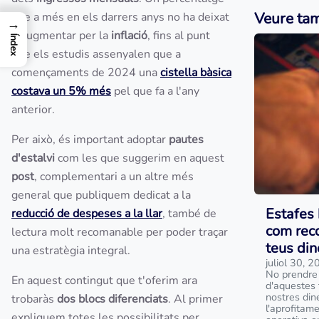
Veure ta
que a més en els darrers anys no ha deixat
→
d'augmentar per la
inflació
, fins al punt
Índex
que els estudis assenyalen que a
començaments de 2024 una
cistella bàsica
costava un 5% més
pel que fa a l'any
anterior.
Per això, és important adoptar
pautes
d'estalvi
com les que suggerim en aquest
post
, complementari a un altre més
general que publiquem dedicat a la
Estafes 
reducció de despeses a la llar
, també de
com reco
lectura molt recomanable per poder traçar
teus din
una estratègia integral.
juliol 30, 
No prendre
En aquest contingut que t'oferim ara
d'aquestes 
nostres din
trobaràs
dos blocs diferenciats
. Al primer
l'aprofitam
expliquem totes les possibilitats per