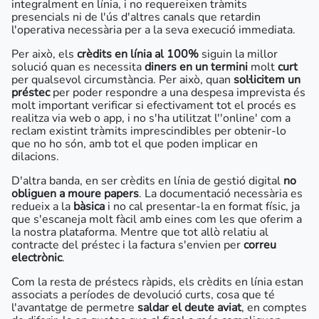
integralment en línia, i no requereixen tràmits
presencials ni de l'ús d'altres canals que retardin
l'operativa necessària per a la seva execució immediata.
Per això, els
crèdits en línia al 100%
siguin la millor
solució quan es necessita
diners en un termini
molt
curt
per qualsevol circumstància. Per això, quan
sol·licitem un
préstec
per poder respondre a una despesa imprevista és
molt important verificar si efectivament tot el procés es
realitza via web o app, i no s'ha utilitzat l''online' com a
reclam existint tràmits imprescindibles per obtenir-lo
que no ho són, amb tot el que poden implicar en
dilacions.
D'altra banda, en ser crèdits en línia de gestió digital
no
obliguen a moure papers
. La documentació necessària es
redueix a la
bàsica
i no cal presentar-la en format físic, ja
que s'escaneja molt fàcil amb eines com les que oferim a
la nostra plataforma. Mentre que tot allò relatiu al
contracte del préstec i la factura s'envien per
correu
electrònic
.
Com la resta de préstecs ràpids, els crèdits en línia estan
associats a períodes de devolució curts, cosa que té
l'avantatge de permetre
saldar el deute aviat
, en comptes