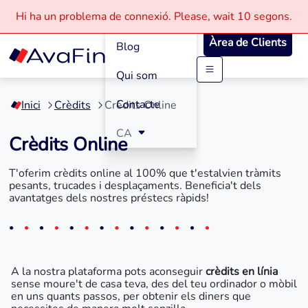
Com funciona
Hi ha un problema de connexió.
Please, wait
10 segons.
Àrea de Clients
Blog
Qui som
Saltar
al
Contacte
Inici
Crèdits
Crèdits Online
contingut
CA
Crèdits Online
T'oferim crèdits online al 100% que t'estalvien tràmits
pesants, trucades i desplaçaments. Beneficia't dels
avantatges dels nostres préstecs ràpids!
A la nostra plataforma pots aconseguir
crèdits en línia
sense moure't de casa teva, des del teu ordinador o mòbil
en uns quants passos, per obtenir els diners que