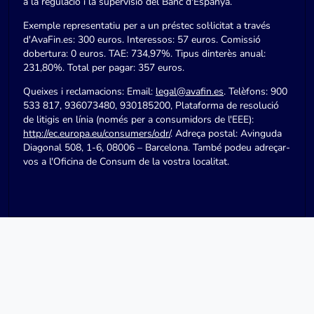
a la regulació i la supervisió del Banc d'Espanya.
Exemple representatiu per a un préstec sol·licitat a través
d'AvaFin.es: 300 euros. Interessos: 57 euros. Comissió
dobertura: 0 euros. TAE: 734,97%. Tipus dinterès anual:
231,80%. Total per pagar: 357 euros.
Queixes i reclamacions: Email:
legal@avafin.es
. Telèfons: 900
533 817, 936073480, 930185200, Plataforma de resolució
de litigis en línia (només per a consumidors de l'EEE):
http://ec.europa.eu/consumers/odr/
. Adreça postal: Avinguda
Diagonal 508, 1-6, 08006 – Barcelona. També podeu adreçar-
vos a l'Oficina de Consum de la vostra localitat.