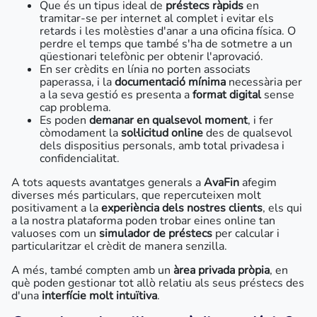
Que és un tipus ideal de
préstecs ràpids
en
tramitar-se per internet al complet i evitar els
retards i les molèsties d'anar a una oficina física. O
perdre el temps que també s'ha de sotmetre a un
qüestionari telefònic per obtenir l'aprovació.
En ser crèdits en línia no porten associats
paperassa, i la
documentació mínima
necessària per
a la seva gestió es presenta a
format digital
sense
cap problema.
Es poden
demanar en qualsevol moment
, i fer
còmodament la
sol·licitud online
des de qualsevol
dels dispositius personals, amb total privadesa i
confidencialitat.
A tots aquests avantatges generals a
AvaFin
afegim
diverses més particulars, que repercuteixen molt
positivament a la
experiència dels nostres clients
, els qui
a la nostra plataforma poden trobar eines online tan
valuoses com un
simulador de préstecs
per calcular i
particularitzar el crèdit de manera senzilla.
A més, també compten amb un
àrea privada pròpia
, en
què poden gestionar tot allò relatiu als seus préstecs des
d'una
interfície molt intuïtiva
.