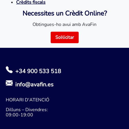
Crèdits fiscals
Necessites un Crèdit Online?
Obtingues-ho avui amb AvaFin
Sol·licitar
+34 900 533 518
info@avafin.es
HORARI D'ATENCIÓ
Dilluns – Divendres:
09:00-19:00