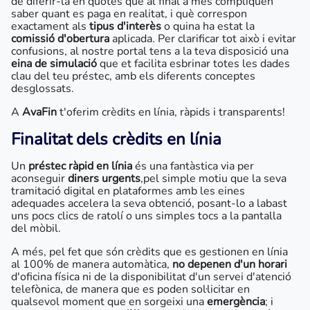
de diferir-la en quotes que al final a més compliquen
saber quant es paga en realitat, i què correspon
exactament als
tipus d'interès
o quina ha estat la
comissió d'obertura
aplicada. Per clarificar tot això i evitar
confusions, al nostre portal tens a la teva disposició una
eina de simulació
que et facilita esbrinar totes les dades
clau del teu préstec, amb els diferents conceptes
desglossats.
A
AvaFin
t'oferim crèdits en línia, ràpids i transparents!
Finalitat dels crèdits en línia
Un
préstec ràpid en línia
és una fantàstica via per
aconseguir
diners urgents
,pel simple motiu que la seva
tramitació digital en plataformes amb les eines
adequades accelera la seva obtenció, posant-lo a labast
uns pocs clics de ratolí o uns simples tocs a la pantalla
del mòbil.
A més, pel fet que són crèdits que es gestionen en línia
al 100% de manera automàtica,
no depenen d'un horari
d'oficina física ni de la disponibilitat d'un servei d'atenció
telefònica, de manera que es poden sol·licitar en
qualsevol moment que en sorgeixi una
emergència
; i