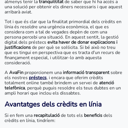
almenys tenir la
tranquil·litat
de saber que hi ha accés a
una solució per obtenir els diners necessaris i que aquest
arribarà aviat.
Tot i que és clar que la finalitat primordial dels crèdits en
línia és resoldre una urgència econòmica, el que es
considera com a tal de vegades depèn de com una
persona percebi una situació. En aquest sentit, la gestió
digital dels préstecs
evita haver de donar explicacions i
justificacions
de per què se sol·licita. Si bé això no treu
que es tingui en perspectiva que es tracta d'un recurs de
finançament especial, i utilitzar-lo amb aquesta
consideració.
A
AvaFin
proporcionem una
informació transparent
sobre
els nostres
préstecs
, i encara que oferim crèdits
totalment online també brindem un servei de
atenció
telefònica
, perquè puguis resoldre els teus dubtes en un
ampli horari que inclou els dissabtes.
Avantatges dels crèdits en línia
Si en fem una
recapitulació
de tots els
beneficis
dels
crèdits en línia, tindríem: