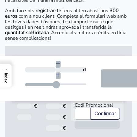
necessites de manera molt senzilla.
Amb tan sols
registrar-te
tens al teu abast fins
300
euros
com a nou client. Completa el formulari web amb
les teves dades bàsiques, tria l'import exacte que
desitges i en res tindràs aprovada i transferida la
quantitat sol·licitada
. Accediu als millors crèdits en línia
sense complicacions!
→
cessites?
€
En quants dies vols tornar-ho?
dies
Índex
Codi Promocional
€
Total a pagar
€
Import
Confirmar
Data de venciment
€
Interès
Inform
€
Comissió d'obertura