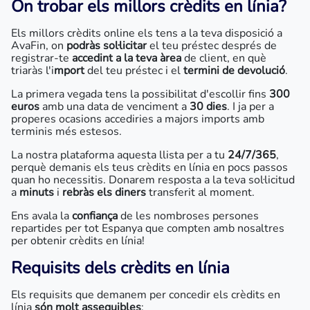
On trobar els millors crèdits en línia?
Els millors crèdits online els tens a la teva disposició a
AvaFin, on
podràs sol·licitar
el teu préstec després de
registrar-te
accedint a la teva àrea
de client, en què
triaràs l'i
mport
del teu préstec i el
termini de devolució
.
La primera vegada tens la possibilitat d'escollir fins
300
euros
amb una data de venciment a
30 dies
. I ja per a
properes ocasions accediries a majors imports amb
terminis més estesos.
La nostra plataforma aquesta llista per a tu
24/7/365
,
perquè demanis els teus crèdits en línia en pocs passos
quan ho necessitis. Donarem resposta a la teva sol·licitud
a
minuts
i
rebràs els diners
transferit al moment.
Ens avala la
confiança
de les nombroses persones
repartides per tot Espanya que compten amb nosaltres
per obtenir crèdits en línia!
Requisits dels crèdits en línia
Els requisits que demanem per concedir els crèdits en
línia
són molt assequibles
: