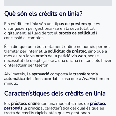
Què són els crèdits en línia?
Els crèdits en línia són uns
tipus de préstecs
que es
distingeixen per gestionar-se en la seva totalitat
digitalment, al llarg de tot el
procés de sol·licitud
i
concessió al complet.
És a dir, que un crèdit netament online no només permet
tramitar per internet la
sol·licitud de préstec
, sinó que a
més es rep la
valoració
de la petició
via web
, sense
necessitat de desplaçar-se a una oficina i ni tan sols haver
dinteractuar per telèfon.
Així mateix, la
aprovació
comporta la
transferència
automàtica
dels fons acordats, cosa que a
AvaFin
fem en
minuts.
Característiques dels crèdits en línia
Els
préstecs online
són una modalitat més de
préstecs
personals
la principal característica del qual és que es
tracta de
crèdits ràpids
, atès que es gestionen