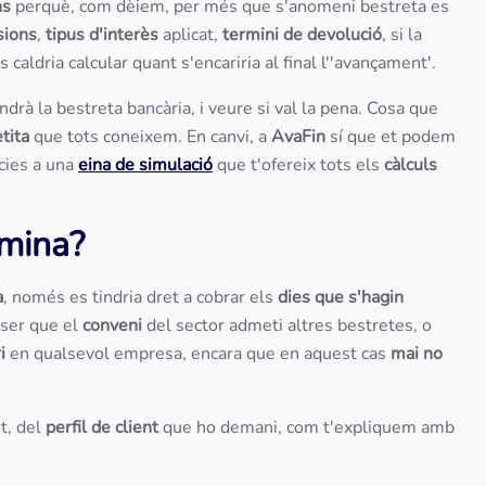
ns
perquè, com dèiem, per més que s'anomeni bestreta es
sions
,
tipus d'interès
aplicat,
termini de devolució
, si la
s caldria calcular quant s'encariria al final l''avançament'.
ndrà la bestreta bancària, i veure si val la pena. Cosa que
etita
que tots coneixem. En canvi, a
AvaFin
sí que et podem
àcies a una
eina de simulació
que t'ofereix tots els
càlculs
òmina?
a
, només es tindria dret a cobrar els
dies que s'hagin
 ser que el
conveni
del sector admeti altres bestretes, o
ri
en qualsevol empresa, encara que en aquest cas
mai no
t, del
perfil de client
que ho demani, com t'expliquem amb