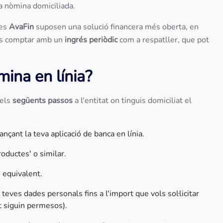
a nòmina domiciliada.
des
AvaFin
suposen una solució financera més oberta, en
s comptar amb un
ingrés periòdic
com a respatller, que pot
mina en línia?
 els
següents passos
a l'entitat on tinguis domiciliat el
nçant la teva aplicació de banca en línia.
productes' o similar.
o equivalent.
teves dades personals fins a l'import que vols sol·licitar
et siguin permesos).