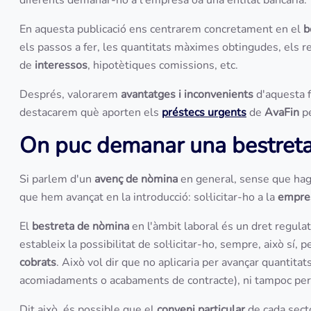
diferents demanar-ho a l'empresa oa una entitat bancària.
En aquesta publicació ens centrarem concretament en el
b
els passos a fer, les quantitats màximes obtingudes, els r
de
interessos
, hipotètiques comissions, etc.
Després, valorarem
avantatges i inconvenients
d'aquesta f
destacarem què aporten els
préstecs urgents
de
AvaFin
pe
On puc demanar una bestret
Si parlem d'un
avenç de nòmina
en general, sense que hagi
que hem avançat en la introducció: sol·licitar-ho a la
empre
El
bestreta de nòmina
en l'àmbit laboral és un dret regula
estableix la possibilitat de sol·licitar-ho, sempre, això sí,
cobrats
. Això vol dir que no aplicaria per avançar quantit
acomiadaments o acabaments de contracte), ni tampoc per 
Dit això, és possible que el
conveni particular
de cada secto