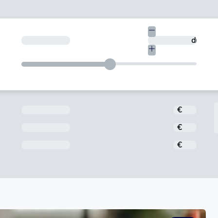
€
En quants dies vols tornar-ho?
dies
Import
€
Interès
€
Comissió d'obertura
€