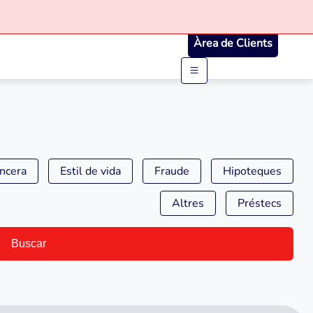
Àrea de Clients
ancera
Estil de vida
Fraude
Hipoteques
Altres
Préstecs
Buscar