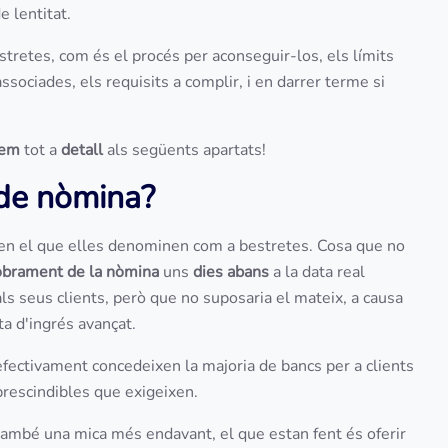
e lentitat.
stretes, com és el procés per aconseguir-los, els límits
sociades, els requisits a complir, i en darrer terme si
uem
tot a
detall
als següents apartats!
a de nòmina?
xen el que elles denominen com a bestretes. Cosa que no
obrament de la nòmina
uns
dies abans
a la data real
ls seus clients, però que no suposaria el mateix, a causa
a d'ingrés avançat.
efectivament concedeixen la majoria de bancs per a clients
mprescindibles que exigeixen.
també una mica més endavant, el que estan fent és oferir