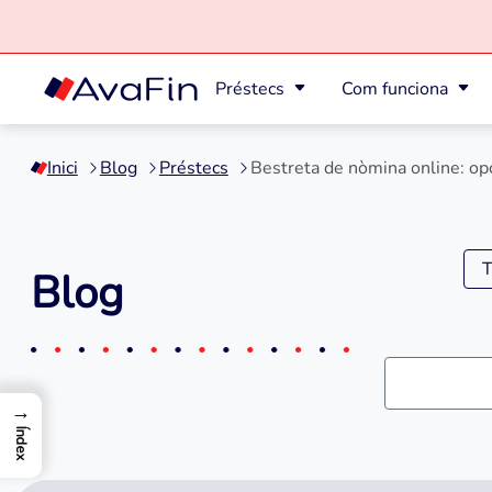
Préstecs
Com funciona
Saltar
al
Inici
Blog
Préstecs
Bestreta de nòmina online: opci
contingut
T
Blog
→
Índex