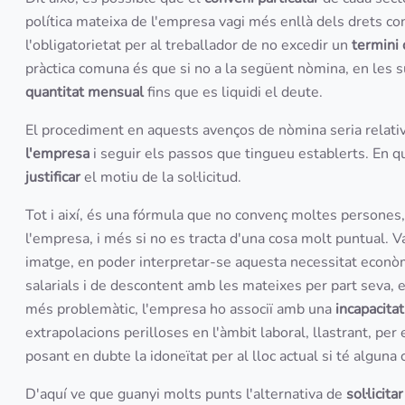
política mateixa de l'empresa vagi més enllà dels drets co
l'obligatorietat per al treballador de no excedir un
termini 
pràctica comuna és que si no a la següent nòmina, en les 
quantitat mensual
fins que es liquidi el deute.
El procediment en aquests avenços de nòmina seria relativ
l'empresa
i seguir els passos que tingueu establerts. En q
justificar
el motiu de la sol·licitud.
Tot i així, és una fórmula que no convenç moltes persones, 
l'empresa, i més si no es tracta d'una cosa molt puntual. 
imatge, en poder interpretar-se aquesta necessitat econòm
salarials i de descontent amb les mateixes per part seva, e
més problemàtic, l'empresa ho associï amb una
incapacita
extrapolacions perilloses en l'àmbit laboral, llastrant, pe
posant en dubte la idoneïtat per al lloc actual si té alguna
D'aquí ve que guanyi molts punts l'alternativa de
sol·licit