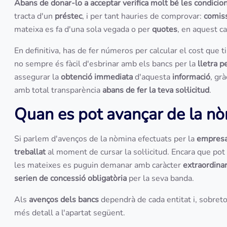
Abans de donar-lo a acceptar verifica molt bé les condicio
tracta d'un
préstec
, i per tant hauries de comprovar:
comis
mateixa es fa d'una sola vegada o per
quotes
, en aquest ca
En definitiva, has de fer números per calcular el cost que ti
no sempre és fàcil d'esbrinar amb els bancs per la
lletra p
assegurar la
obtenció immediata
d'aquesta
informació
, gr
amb total transparència
abans de fer la teva sol·licitud
.
Quan es pot avançar de la n
Si parlem d'avenços de la nòmina efectuats per la
empres
treballat
al moment de cursar la sol·licitud. Encara que pot
les mateixes es puguin demanar amb caràcter
extraordina
serien de concessió obligatòria
per la seva banda.
Als
avenços dels bancs
dependrà de cada entitat i, sobreto
més detall a l'apartat següent.