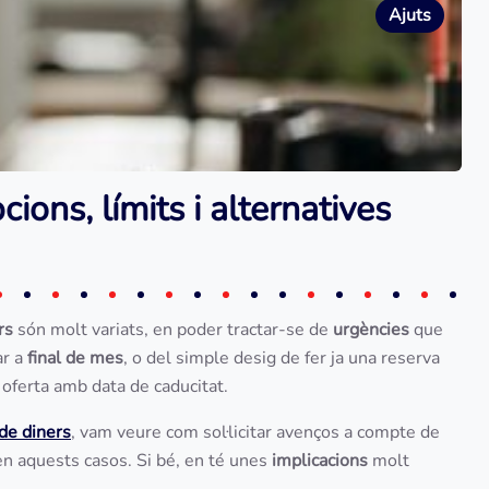
Ajuts
ions, límits i alternatives
rs
són molt variats, en poder tractar-se de
urgències
que
ar a
final de mes
, o del simple desig de fer ja una reserva
ol oferta amb data de caducitat.
de diners
, vam veure com sol·licitar avenços a compte de
en aquests casos. Si bé, en té unes
implicacions
molt