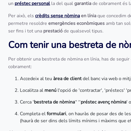
un
préstec personal
la del qual
garantia
de cobrament és l
Per això, els
crèdits sense nòmina
en línia
que concedim 
permetre resoldre
emergències econòmiques
amb tan sol
ser fins i tot una
prestació
de qualsevol tipus.
Com tenir una bestreta de nò
Per obtenir una bestreta de nòmina en línia, has de seguir
cobrament:
Accedeix al teu
àrea de client
del banc via web o mitja
Localitza al
menú
l'opció de 'contractar', 'préstecs' '
Cerca '
bestreta de nòmina
‘' '‘
préstec avenç nòmina
' 
Completa el
formulari
, on hauràs de posar des de les 
(haurà de ser dins dels límits mínims i màxims que 