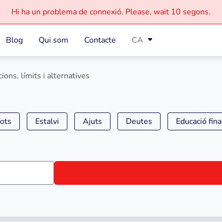
Hi ha un problema de connexió.
Please, wait
10 segons.
Blog
Qui som
Contacte
CA
ons, límits i alternatives
ots
Estalvi
Ajuts
Deutes
Educació fin