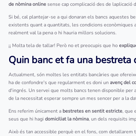
de nòmina online
sense cap complicació des de laplicació d
Si bé, cal plantejar-se a qui donaran els bancs aquestes be
existents quant a quantitats, les condicions econòmiques as
realment val la pena o hi hauria millors solucions.
¡¡ Molta tela de tallar! Però no et preocupis que ho
expliq
Quin banc et fa una bestret
Actualment, són moltes les entitats bancàries que oferei
ha de confondre's que regularment es doni un
avenç del c
d'ingrés. Un servei que molts bancs tenen disponible per a
de la necessitat esperar sempre un mes sencer per a la dat
Ens referim únicament a
bestretes en sentit estricte
, que 
seus que hi hagi
domiciliat la nòmina
, un dels requisits i
Això és tan accessible perquè en el fons, com detallarem 