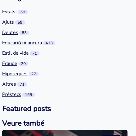
Estalvi
68
Ajuts
59
Deutes
83
Educació financera
413
Estil de vida
71
Fraude
20
Hipoteques
27
Altres
71
Préstecs
169
Featured posts
Veure també