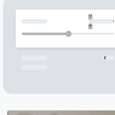
Quant necessites?
Total a pagar
€
Data de venciment