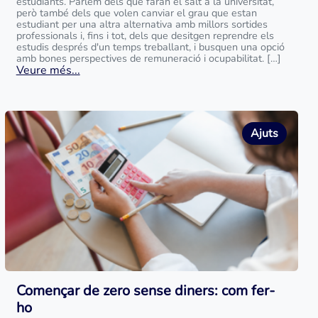
estudiants. Parlem dels que faran el salt a la universitat,
però també dels que volen canviar el grau que estan
estudiant per una altra alternativa amb millors sortides
professionals i, fins i tot, dels que desitgen reprendre els
estudis després d'un temps treballant, i busquen una opció
amb bones perspectives de remuneració i ocupabilitat. […]
Veure més...
Ajuts
Començar de zero sense diners: com fer-
ho