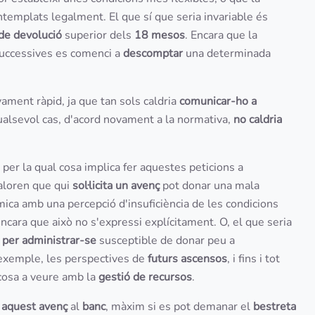
ntemplats legalment. El que sí que seria invariable és
de devolució
superior dels
18 mesos
. Encara que la
successives es comenci a
descomptar
una determinada
ament ràpid, ja que tan sols caldria
comunicar-ho a
ualsevol cas, d'acord novament a la normativa,
no caldria
per la qual cosa implica fer aquestes peticions a
Valoren que qui
sol·licita un avenç
pot donar una mala
ica amb una percepció d'insuficiència de les condicions
ncara que això no s'expressi explícitament. O, el que seria
t per administrar-se
susceptible de donar peu a
r exemple, les perspectives de
futurs ascensos
, i fins i tot
 cosa a veure amb la
gestió de recursos
.
ar aquest avenç
al
banc
, màxim si es pot demanar el
bestreta