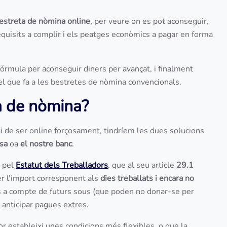
estreta de nòmina online
, per veure on es pot aconseguir,
equisits a complir i els peatges econòmics a pagar en forma
órmula per aconseguir diners per avançat, i finalment
l que fa a les bestretes de nòmina convencionals.
a de nòmina?
 de ser online forçosament, tindríem les dues solucions
sa
oa
el nostre banc
.
t pel
Estatut dels Treballadors
, que al seu article
29.1
 per l'import corresponent als
dies treballats i encara no
ats a compte de futurs sous (que poden no donar-se per
anticipar pagues extres.
r estableixi unes condicions més flexibles, o que la