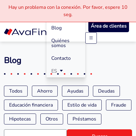
Hay un problema con la conexión.
Por favor, espere
10
Cómo
seg.
Funciona
Área de clientes
Blog
Quiénes
Saltar
somos
a
contenido
Blog
Contacto
ES
Todos
Ahorro
Ayudas
Deudas
Educación financiera
Estilo de vida
Fraude
Hipotecas
Otros
Préstamos