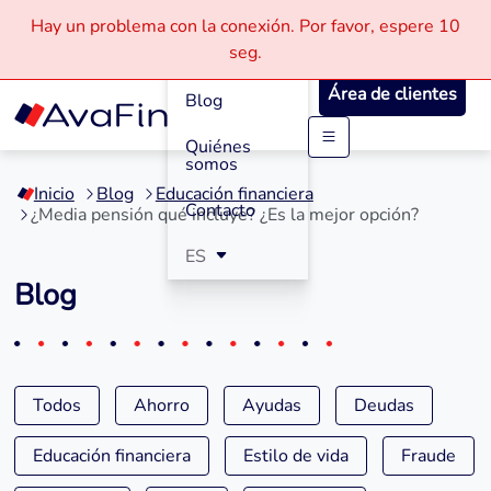
Hay un problema con la conexión.
Por favor, espere
10
Cómo
seg.
Funciona
Área de clientes
Blog
Quiénes
Saltar
somos
a
Inicio
Blog
Educación financiera
contenido
Contacto
¿Media pensión qué incluye? ¿Es la mejor opción?
ES
Blog
Todos
Ahorro
Ayudas
Deudas
Educación financiera
Estilo de vida
Fraude