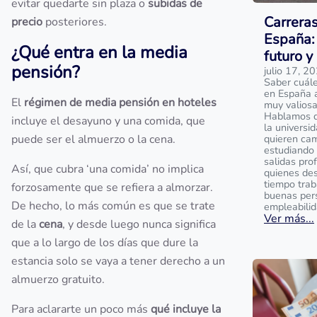
evitar quedarte sin plaza o
subidas de
Carrera
precio
posteriores.
España: 
¿Qué entra en la media
futuro y
pensión?
julio 17, 2
Saber cuále
en España 
El
régimen de media pensión en hoteles
muy valios
Hablamos de
incluye el desayuno y una comida, que
la universi
puede ser el almuerzo o la cena.
quieren cam
estudiando 
salidas prof
Así, que cubra ‘una comida’ no implica
quienes des
tiempo trab
forzosamente que se refiera a almorzar.
buenas per
De hecho, lo más común es que se trate
empleabilid
Ver más...
de la
cena
, y desde luego nunca significa
que a lo largo de los días que dure la
estancia solo se vaya a tener derecho a un
almuerzo gratuito.
Para aclararte un poco más
qué incluye la