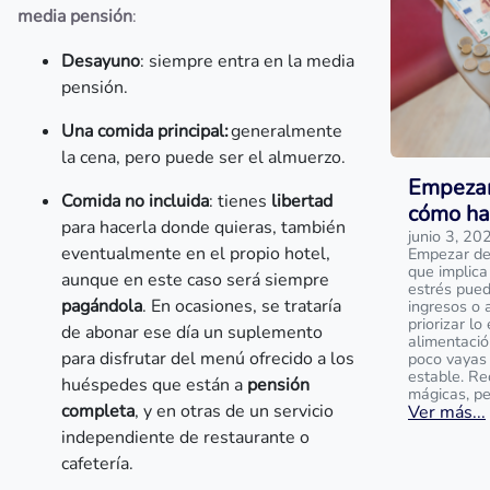
media pensión
:
Desayuno
: siempre entra en la media
pensión.
Una comida principal:
generalmente
la cena, pero puede ser el almuerzo.
Empezar 
Comida no incluida
: tienes
libertad
cómo ha
para hacerla donde quieras, también
junio 3, 20
eventualmente en el propio hotel,
Empezar de 
que implica
aunque en este caso será siempre
estrés pued
pagándola
. En ocasiones, se trataría
ingresos o 
priorizar lo
de abonar ese día un suplemento
alimentació
para disfrutar del menú ofrecido a los
poco vayas
estable. Re
huéspedes que están a
pensión
mágicas, pe
completa
, y en otras de un servicio
Ver más...
independiente de restaurante o
cafetería.