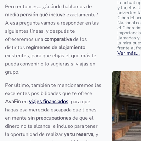
la actual o
Pero entonces… ¿Cuándo hablamos de
y tarjetas. 
advierten t
media pensión qué incluye
exactamente?
Ciberdelinc
A esa pregunta vamos a responder en las
Nacional c
el Cibercrim
siguientes líneas, y después te
importancia
llamadas y 
ofreceremos una
comparativa
de los
la mira pue
distintos
regímenes de alojamiento
frente al fr
Ver más...
existentes, para que elijas el que más te
pueda convenir o lo sugieras si viajas en
grupo.
Por último, también te mencionaremos las
excelentes posibilidades que te ofrece
AvaFin
en
viajes financiados
, para que
hagas esa merecida escapada que tienes
en mente
sin preocupaciones
de que el
dinero no te alcance, e incluso para tener
la oportunidad de realizar
ya tu reserva
, y