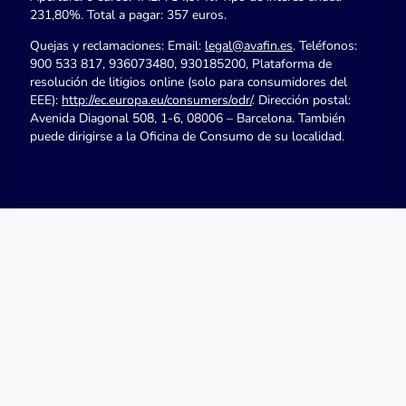
231,80%. Total a pagar: 357 euros.
Quejas y reclamaciones: Email:
legal@avafin.es
. Teléfonos:
900 533 817, 936073480, 930185200, Plataforma de
resolución de litigios online (solo para consumidores del
EEE):
http://ec.europa.eu/consumers/odr/
. Dirección postal:
Avenida Diagonal 508, 1-6, 08006 – Barcelona. También
puede dirigirse a la Oficina de Consumo de su localidad.