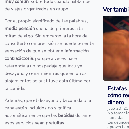
muy común
, sobre todo cuando hablamos
Ver tamb
de viajes organizados en grupo.
Por el propio significado de las palabras,
media pensión
suena de primeras a la
mitad de algo. Sin embargo, a la hora de
consultarlo con precisión se puede tener la
sensación de que se obtiene
información
contradictoria
, porque a veces hace
referencia a un hospedaje que incluye
desayuno y cena, mientras que en otros
alojamientos se sustituye esta última por
Estafas 
la comida.
cómo rec
Además, que el desayuno y la comida o la
dinero
cena estén incluidos no significa
julio 30, 2
No tomar la
automáticamente que las
bebidas
durante
llamadas im
los delincu
esos servicios sean
gratuitas
.
aprovecham