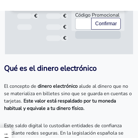
Código Promocional
€
Total a pagar
€
Importe
Confirmar
Fecha de Vencimiento
€
Interés
Inform
€
Comisión de apertura
Qué es el dinero electrónico
El concepto de
dinero electrónico
alude al dinero que no
se materializa en billetes sino que se guarda en cuentas o
tarjetas.
Este valor está respaldado por tu moneda
habitual y equivale a tu dinero físico.
Este saldo digital lo custodian entidades de confianza
→
mediante redes seguras. En la legislación española se