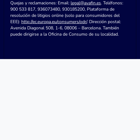
Quejas y reclamaciones: Email:
legal@avafin.es
. Teléfonos:
900 533 817, 936073480, 930185200, Plataforma de
resolución de litigios online (solo para consumidores del
EEE):
http://ec.europa.eu/consumers/odr/
. Dirección postal:
Avenida Diagonal 508, 1-6, 08006 – Barcelona. También
puede dirigirse a la Oficina de Consumo de su localidad.