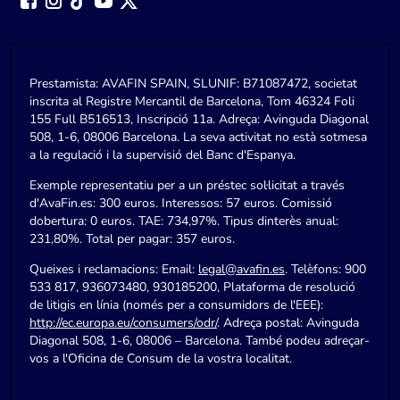
Prestamista: AVAFIN SPAIN, SLUNIF: B71087472, societat
inscrita al Registre Mercantil de Barcelona, Tom 46324 Foli
155 Full B516513, Inscripció 11a. Adreça: Avinguda Diagonal
508, 1-6, 08006 Barcelona. La seva activitat no està sotmesa
a la regulació i la supervisió del Banc d'Espanya.
Exemple representatiu per a un préstec sol·licitat a través
d'AvaFin.es: 300 euros. Interessos: 57 euros. Comissió
dobertura: 0 euros. TAE: 734,97%. Tipus dinterès anual:
231,80%. Total per pagar: 357 euros.
Queixes i reclamacions: Email:
legal@avafin.es
. Telèfons: 900
533 817, 936073480, 930185200, Plataforma de resolució
de litigis en línia (només per a consumidors de l'EEE):
http://ec.europa.eu/consumers/odr/
. Adreça postal: Avinguda
Diagonal 508, 1-6, 08006 – Barcelona. També podeu adreçar-
vos a l'Oficina de Consum de la vostra localitat.