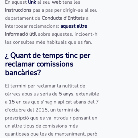
En aquest
link
al seu
web
tens les
instruccions
pas a pas per dirigir-se al seu
departament de
Conducta d'Entitats
a
interposar reclamacions;
aquest altre
informació útil
sobre aquestes, incloent-hi
les consultes més habituals que es fan.
¿ Quant de temps tinc per
reclamar comissions
bancàries?
El termini per reclamar la nul·litat de
càrrecs abusius seria de
5 anys
, extensible
a
15
en cas que s'hagin aplicat abans del 7
d'octubre del 2015, un termini de
prescripció que es va introduir pensant en
un altre tipus de comissions més
quantioses que les de manteniment, però