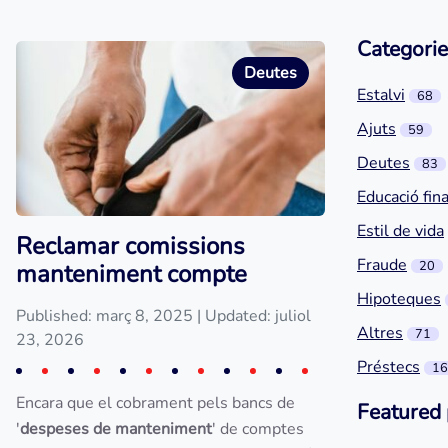
Categorie
Deutes
Estalvi
68
Ajuts
59
Deutes
83
Educació fin
Estil de vida
Reclamar comissions
Fraude
20
manteniment compte
Hipoteques
Published: març 8, 2025
| Updated: juliol
Altres
71
23, 2026
Préstecs
16
Encara que el cobrament pels bancs de
Featured 
'
despeses de manteniment
' de comptes