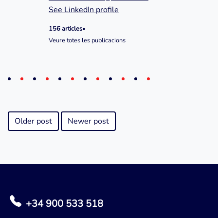
See LinkedIn profile
156 articles
•
Veure totes les publicacions
Older post
Newer post
+34 900 533 518