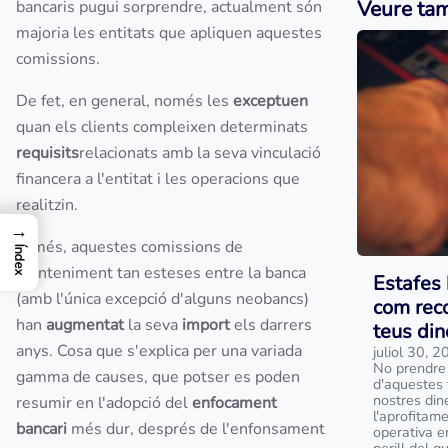
Veure ta
bancaris pugui sorprendre, actualment són
majoria les entitats que apliquen aquestes
comissions.
De fet, en general, només les
exceptuen
quan els clients compleixen determinats
requisits
relacionats amb la seva vinculació
financera a l'entitat i les operacions que
realitzin.
→
A més, aquestes comissions de
Índex
manteniment tan esteses entre la banca
Estafes 
(amb l'única excepció d'alguns neobancs)
com reco
han
augmentat
la seva
import
els darrers
teus din
anys. Cosa que s'explica per una variada
juliol 30, 
No prendre
gamma de causes, que potser es poden
d'aquestes 
nostres din
resumir en l'adopció del
enfocament
l'aprofitam
bancari
més dur, després de l'enfonsament
operativa e