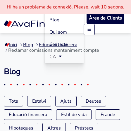
Com funciona
Hi ha un problema de connexió.
Please, wait
10 segons.
Àrea de Clients
Blog
Qui som
Saltar
al
Contacte
Inici
Blog
Educació financera
contingut
Reclamar comissions manteniment compte
CA
Blog
Tots
Estalvi
Ajuts
Deutes
Educació financera
Estil de vida
Fraude
Hipoteques
Altres
Préstecs