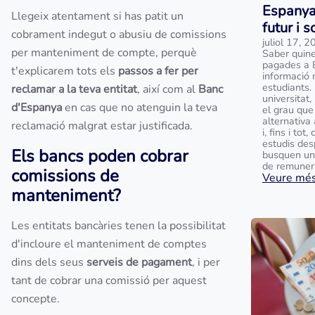
Espanya
Llegeix atentament si has patit un
futur i 
cobrament indegut o abusiu de comissions
juliol 17, 
per manteniment de compte, perquè
Saber quine
pagades a 
t'explicarem tots els
passos a fer per
informació 
estudiants.
reclamar a la teva entitat
, així com al
Banc
universitat
d'Espanya
en cas que no atenguin la teva
el grau que
alternativa
reclamació malgrat estar justificada.
i, fins i to
estudis des
Els bancs poden cobrar
busquen un
de remunera
comissions de
Veure més.
manteniment?
Les entitats bancàries tenen la possibilitat
d'incloure el manteniment de comptes
dins dels seus
serveis de pagament
, i per
tant de cobrar una comissió per aquest
concepte.