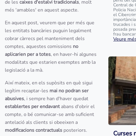
perill del q
de les
caixes d'estalvi tradicionals
, molt
Central de 
més 'amables' en aquest aspecte.
Policia Na
el Cibercrim
importància
En aquest post, veurem que per més que
trucades i 
posada prec
les entitats bancàries puguin legalment
frau bancari 
cobrar càrrecs pel manteniment dels
Veure més.
comptes, aquestes comissions
no
aplicarien per a totes
, en haver-hi algunes
modalitats que estarien exemptes amb la
legislació a la mà.
Així mateix, en els supòsits en què sigui
legítim recaptar-les
mai no podran ser
abusives
, i sempre han d'haver quedat
establertes per endavant
abans d'obrir el
compte, o bé comunicar-se amb suficient
antelació als clients si obeeixen a
modificacions contractuals
posteriors.
Curses 