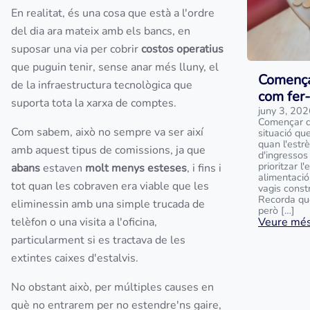
En realitat, és una cosa que està a l'ordre
del dia ara mateix amb els bancs, en
suposar una via per cobrir
costos operatius
que puguin tenir, sense anar més lluny, el
Comença
de la infraestructura tecnològica que
com fer
suporta tota la xarxa de comptes.
juny 3, 20
Començar d
Com sabem, això no sempre va ser així
situació que
quan l'estr
amb aquest tipus de comissions, ja que
d'ingressos 
prioritzar l
abans
estaven
molt menys esteses
, i fins i
alimentació
tot quan les cobraven era viable que les
vagis const
Recorda que
eliminessin amb una simple trucada de
però […]
telèfon o una visita a l'oficina,
Veure més.
particularment si es tractava de les
extintes caixes d'estalvis.
No obstant això, per múltiples causes en
què no entrarem per no estendre'ns gaire,