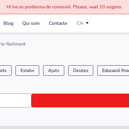
Hi ha un problema de connexió.
Please, wait
10 segons.
Blog
Qui som
Contacte
CA
'or fàcilment
ots
Estalvi
Ajuts
Deutes
Educació fin