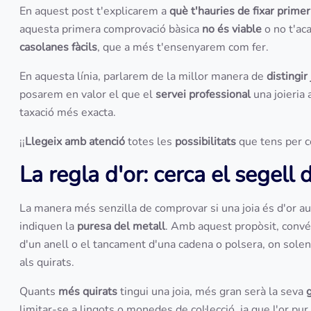
En aquest post t'explicarem a
què t'hauries de fixar prime
aquesta primera comprovació bàsica
no és viable
o no t'a
casolanes fàcils
, que a més t'ensenyarem com fer.
En aquesta línia, parlarem de la millor manera de
distingi
posarem en valor el que el
servei professional
una joieria 
taxació més exacta.
¡¡
Llegeix amb atenció
totes les
possibilitats
que tens per co
La regla d'or: cerca el segell 
La manera més senzilla de comprovar si una joia és d'or a
indiquen la
puresa del metall
. Amb aquest propòsit, conv
d'un anell o el tancament d'una cadena o polsera, on sole
als quirats.
Quants
més quirats
tingui una joia, més gran serà la seva
limitar-se a lingots o monedes de col·lecció, ja que l'or pu