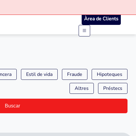
Àrea de Clients
ancera
Estil de vida
Fraude
Hipoteques
Altres
Préstecs
Buscar