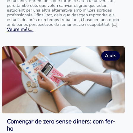
estudiants. Parlem dels que faran el salt a la universitat,
però també dels que volen canviar el grau que estan
estudiant per una altra alternativa amb millors sortides
professionals i, fins i tot, dels que desitgen reprendre els
estudis després d'un temps treballant, i busquen una opció
amb bones perspectives de remuneració i ocupabilitat. […]
Veure més...
Ajuts
Començar de zero sense diners: com fer-
ho