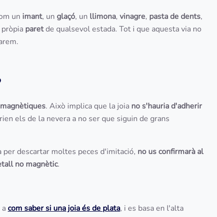
com un
imant
, un
glaçó
, un
llimona
,
vinagre
,
pasta de dents
,
a pròpia
paret
de qualsevol estada. Tot i que aquesta via no
larem.
?
s magnètiques
. Això implica que la joia
no s'hauria d'adherir
rien els de la nevera a no ser que siguin de grans
à per descartar moltes peces d'imitació,
no us confirmarà al
tall no magnètic
.
t a
com saber si una joia és de plata
, i es basa en l'alta