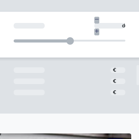
€
En quants dies vols tornar-ho?
dies
Import
€
Interès
€
Comissió d'obertura
€