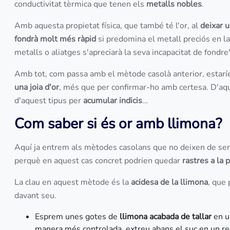
conductivitat tèrmica que tenen els
metalls nobles
.
Amb aquesta propietat física, que també té l'or, al
deixar 
fondrà molt més ràpid
si predomina el metall preciós en la
metalls o aliatges s'apreciarà la seva incapacitat de fondre'
Amb tot, com passa amb el mètode casolà anterior, estarí
una joia d'or
, més que per confirmar-ho amb certesa. D'aq
d'aquest tipus per
acumular indicis
…
Com saber si és or amb llimona?
Aquí ja entrem als mètodes casolans que no deixen de ser 
perquè en aquest cas concret podrien quedar
rastres a la 
La clau en aquest mètode és la
acidesa de la llimona
, que 
davant seu.
Esprem unes gotes de
llimona acabada de tallar
en 
manera més controlada, extreu abans el suc en un rec