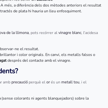
. A més, a diferència dels dos mètodes anteriors el resultat
s tractés de plata hi hauria un lleu enfosquiment.
ova de la llimona
, pots recórrer al
vinagre blanc
, l'acidesa
observar-ne el resultat.
brillantor i color originals. En canvi, els metalls falsos o
agat
després del contacte amb el vinagre.
dents?
car amb
precaució
perquè el
or
és un
metall tou
, i el
a
(sense colorants ni agents blanquejadors) sobre la