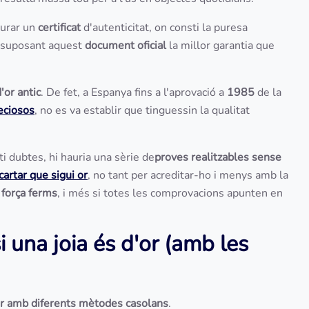
liurar un
certificat
d'autenticitat, on consti la puresa
, suposant aquest
document oficial
la millor garantia que
d'or antic
. De fet, a Espanya fins a l'aprovació a
1985
de la
eciosos
, no es va establir que tinguessin la qualitat
ti dubtes, hi hauria una sèrie de
proves realitzables sense
cartar que sigui or
, no tant per acreditar-ho i menys amb la
s força ferms
, i més si totes les comprovacions apunten en
 una joia és d'or (amb les
or amb diferents mètodes casolans
.