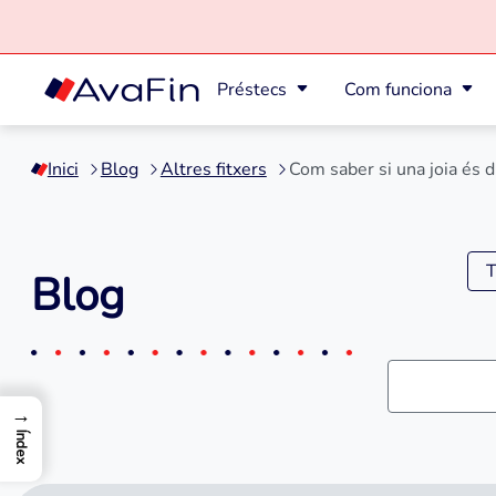
Préstecs
Com funciona
Saltar
al
Inici
Blog
Altres fitxers
Com saber si una joia és d
contingut
T
Blog
→
Índex