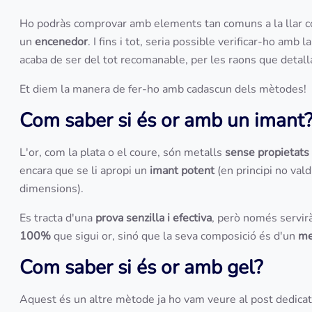
Ho podràs comprovar amb elements tan comuns a la llar 
un
encenedor
. I fins i tot, seria possible verificar-ho amb l
acaba de ser del tot recomanable, per les raons que detal
Et diem la manera de fer-ho amb cadascun dels mètodes!
Com saber si és or amb un imant
L'or, com la plata o el coure, són metalls
sense propietat
encara que se li apropi un
imant potent
(en principi no vald
dimensions).
Es tracta d'una
prova senzilla i efectiva
, però només servir
100%
que sigui or, sinó que la seva composició és d'un
me
Com saber si és or amb gel?
Aquest és un altre mètode ja ho vam veure al post dedica