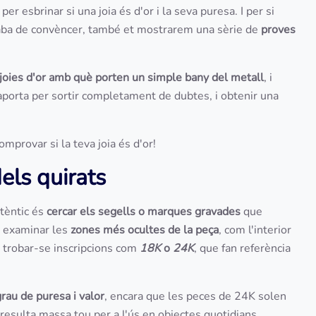
r
per esbrinar si una joia és d'or i la seva puresa. I per si
caba de convèncer, també et mostrarem una sèrie de
proves
r joies d'or amb què porten un simple bany del metall
, i
aporta per sortir completament de dubtes, i obtenir una
mprovar si la teva joia és d'or!
dels quirats
utèntic és
cercar els segells o marques gravades
que
é examinar les
zones més ocultes de la peça
, com l'interior
n trobar-se inscripcions com
18K
o
24K
, que fan referència
grau de puresa i valor
, encara que les peces de 24K solen
r resulta massa tou per a l'ús en objectes quotidians.