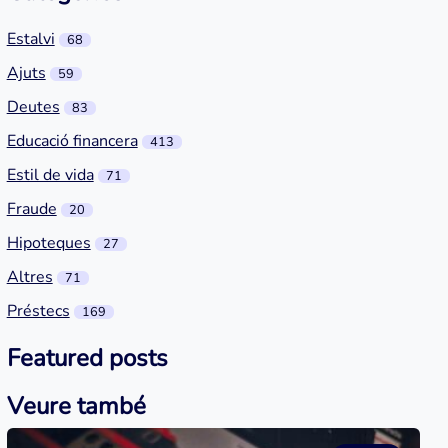
Estalvi
68
Ajuts
59
Deutes
83
Educació financera
413
Estil de vida
71
Fraude
20
Hipoteques
27
Altres
71
Préstecs
169
Featured posts
Veure també