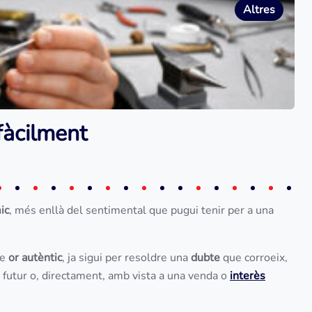
Altres
fàcilment
ic
, més enllà del sentimental que pugui tenir per a una
de
or autèntic
, ja sigui per resoldre una
dubte
que corroeix,
 futur o, directament, amb vista a una venda o
interès