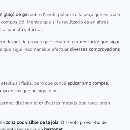
un glaçó de gel
sobre l'anell, polsera o la peça que es tracti
 composició. Mentre que si la realització és en altres
l a aquesta velocitat.
em davant de proves que servirien per
descartar que sigui
uí que sigui recomanable efectuar
diverses comprovacions
efectius i fàcils, però que convé
aplicar amb compte
,
peça
en cas que no sigui d'or.
permet distingir el
or
d'altres metalls que reaccionen
una
zona poc visible de la joia
. O si vols provar-ho de
ipient i fes servir un
bastonet
.