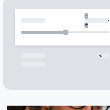
Quant necessites?
Total a pagar
€
Data de venciment