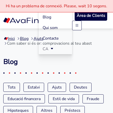
Com funciona
Hi ha un problema de connexió.
Please, wait
10 segons.
Àrea de Clients
Blog
Qui som
Saltar
al
Contacte
Inici
Blog
Ajuts
contingut
Com saber si és or: comprovacions al teu abast
CA
Blog
Tots
Estalvi
Ajuts
Deutes
Educació financera
Estil de vida
Fraude
Hipoteques
Altres
Préstecs