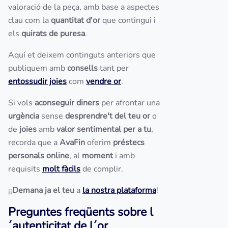
valoració de la peça, amb base a aspectes
clau com la
quantitat d'or
que contingui i
els
quirats de puresa
.
Aquí et deixem continguts anteriors que
publiquem amb
consells
tant per
entossudir joies
com
vendre or
.
Si vols
aconseguir diners
per afrontar una
urgència
sense
desprendre't del teu or
o
de
joies
amb
valor sentimental per a tu
,
recorda que a
AvaFin
oferim
préstecs
personals online
, al
moment
i amb
requisits
molt fàcils
de complir.
¡¡
Demana ja el teu
a
la nostra plataforma
!
Preguntes freqüents sobre l
´autenticitat de l´or