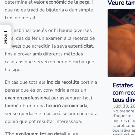
Veure ta
determina el
valor econòmic de la peça
, i
que no es tracti de bijuteria o dun simple
tros de metall.
→
Per esbrinar que és or hi hauria diverses
Índex
vies, des de fer un examen a la recerca de
senyals
que acreditin la seva
autenticitat
,
fins a provar amb diferents mètodes
casolans que serveixen per descartar que
ho sigui.
En cas que tots els
indicis recollits
portin a
Estafes 
pensar que és or, convindria a més un
com reco
examen professional
per assegurar-ho, i
teus din
també obtenir una
taxació aproximada
,
juliol 30, 
No prendre
sense quedar-se mai, això sí, amb una sola
d'aquestes 
nostres din
opinió que pot resultar interessada.
l'aprofitam
operativa e
T'ho
expliquem tot en detall
a les