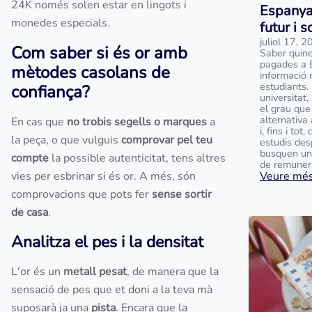
24K només solen estar en lingots i
Espanya
monedes especials.
futur i 
juliol 17, 
Com saber si és or amb
Saber quine
pagades a 
mètodes casolans de
informació 
estudiants.
confiança?
universitat
el grau que
alternativa
En cas que
no trobis segells o marques
a
i, fins i to
la peça, o que vulguis
comprovar pel teu
estudis des
busquen un
compte
la possible autenticitat, tens altres
de remunera
vies per esbrinar si és or. A més, són
Veure més.
comprovacions que pots fer
sense sortir
de casa
.
Analitza el pes i la densitat
L'or és un
metall pesat
, de manera que la
sensació de pes que et doni a la teva mà
suposarà ja una
pista
. Encara que la