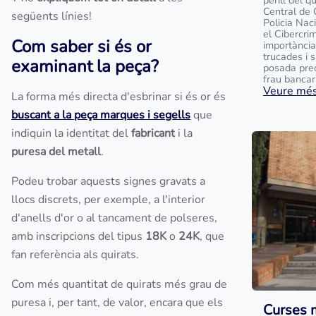
perill del q
Central de 
següents línies!
Policia Na
el Cibercrim
Com saber si és or
importància
trucades i 
examinant la peça?
posada prec
frau bancari 
Veure més.
La forma més directa d'esbrinar si és or és
buscant a la peça marques i segells
que
indiquin la identitat del
fabricant
i la
puresa del metall
.
Podeu trobar aquests signes gravats a
llocs discrets, per exemple, a l'interior
d'anells d'or o al tancament de polseres,
amb inscripcions del tipus
18K
o
24K
, que
fan referència als quirats.
Com més quantitat de quirats més grau de
puresa i, per tant, de valor, encara que els
Curses 