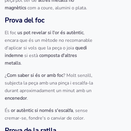
peça pot ser de
altres metalls no
magnètics
com a coure, alumini o plata.
Prova del foc
El foc
us pot revelar si l'or és autèntic
,
encara que és un mètode no recomanable
d'aplicar si vols que la peça o joia
quedi
indemne
si està
composta d'altres
metalls
.
¿
Com saber si és or amb foc
? Molt senzill,
subjecta la peça amb una pinça i escalfa-la
durant aproximadament un minut amb un
encenedor
.
És
or autèntic si només s'escalfa
, sense
cremar-se, fondre's o canviar de color.
Prova de la ratlla