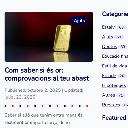
Categorie
Ajuts
Estalvi
68
Ajuts
59
Deutes
83
Educació fin
Estil de vida
Com saber si és or:
Fraude
20
comprovacions al teu abast
Hipoteques
Published: octubre 2, 2025
| Updated:
Altres
71
juliol 23, 2026
Préstecs
16
Saber si allò que tenim entre mans
és
Featured 
realment or
importa força, doncs