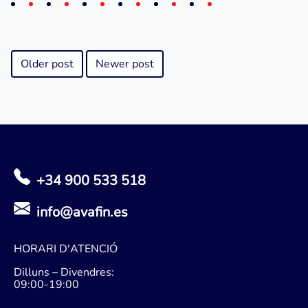
Older post
Newer post
+34 900 533 518
info@avafin.es
HORARI D'ATENCIÓ
Dilluns – Divendres:
09:00-19:00