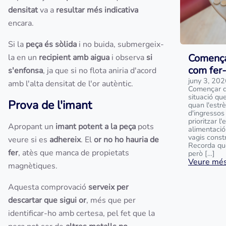
densitat
va a
resultar més indicativa
encara.
Si la
peça és sòlida
i no buida, submergeix-
Comença
la en un
recipient amb aigua
i observa
si
com fer
s'enfonsa
, ja que si no flota aniria d'acord
juny 3, 20
amb l'alta densitat de l'or autèntic.
Començar d
situació que
Prova de l'imant
quan l'estr
d'ingressos 
prioritzar l
Apropant un
imant potent a la peça
pots
alimentació
vagis const
veure si es
adhereix
. El
or no ho hauria de
Recorda que
fer
, atès que manca de propietats
però […]
Veure més.
magnètiques.
Aquesta comprovació
serveix per
descartar que sigui or
, més que per
identificar-ho amb certesa, pel fet que la