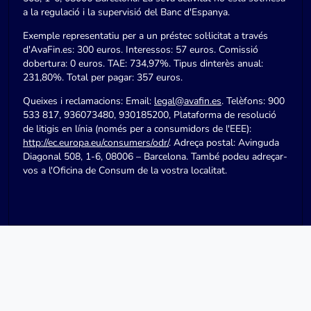
a la regulació i la supervisió del Banc d'Espanya.
Exemple representatiu per a un préstec sol·licitat a través
d'AvaFin.es: 300 euros. Interessos: 57 euros. Comissió
dobertura: 0 euros. TAE: 734,97%. Tipus dinterès anual:
231,80%. Total per pagar: 357 euros.
Queixes i reclamacions: Email:
legal@avafin.es
. Telèfons: 900
533 817, 936073480, 930185200, Plataforma de resolució
de litigis en línia (només per a consumidors de l'EEE):
http://ec.europa.eu/consumers/odr/
. Adreça postal: Avinguda
Diagonal 508, 1-6, 08006 – Barcelona. També podeu adreçar-
vos a l'Oficina de Consum de la vostra localitat.