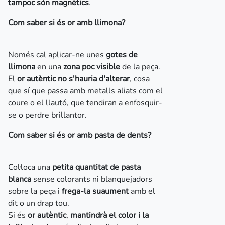
tampoc són magnètics
.
Com saber si és or amb llimona?
Només cal aplicar-ne unes
gotes de
llimona
en una
zona poc visible
de la peça.
El
or autèntic no s'hauria d'alterar
, cosa
que sí que passa amb metalls aliats com el
coure o el llautó, que tendiran a enfosquir-
se o perdre brillantor.
Com saber si és or amb pasta de dents?
Col·loca una
petita quantitat de pasta
blanca
sense colorants ni blanquejadors
sobre la peça i
frega-la suaument
amb el
dit o un drap tou.
Si és
or autèntic
,
mantindrà el color i la