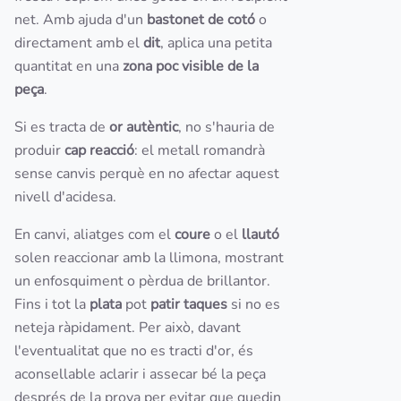
net. Amb ajuda d'un
bastonet de cotó
o
directament amb el
dit
, aplica una petita
quantitat en una
zona poc visible de la
peça
.
Si es tracta de
or autèntic
, no s'hauria de
produir
cap reacció
: el metall romandrà
sense canvis perquè en no afectar aquest
nivell d'acidesa.
En canvi, aliatges com el
coure
o el
llautó
solen reaccionar amb la llimona, mostrant
un enfosquiment o pèrdua de brillantor.
Fins i tot la
plata
pot
patir taques
si no es
neteja ràpidament. Per això, davant
l'eventualitat que no es tracti d'or, és
aconsellable aclarir i assecar bé la peça
després de la prova per evitar que quedin