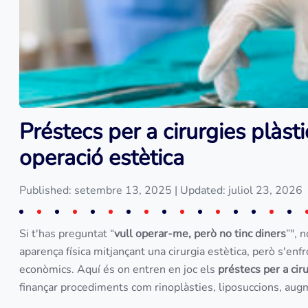
Préstecs per a cirurgies plàst
operació estètica
Published: setembre 13, 2025
| Updated: juliol 23, 2026
Si t'has preguntat “
vull operar-me, però no tinc diners
”", 
aparença física mitjançant una cirurgia estètica, però s'en
econòmics. Aquí és on entren en joc els
préstecs per a cir
finançar procediments com rinoplàsties, liposuccions, augm