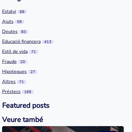
Estalvi
68
Ajuts
59
Deutes
83
Educació financera
413
Estil de vida
71
Fraude
20
Hipoteques
27
Altres
71
Préstecs
169
Featured posts
Veure també