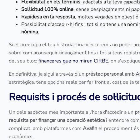
Flexibilitat en els terminis
, adaptats a la teva capaci
Sol·licitud 100% online
, sense desplaçaments ni pap
Rapidesa en la resposta
, moltes vegades en qüestió
Possibilitat d'accedir-hi fins i tot si no tens una nòmi
nòmina
.
Si et preocupa el teu historial financer o tems no poder acc
sobre com aconseguir finançament fins i tot si tens regis
del seu bloc:
financeres que no miren CIRBE
, on s'expliqu
En definitiva, ja sigui a través d'un
préstec personal amb A
estratègica, tens opcions reals per fer front al cost de la te
Requisits i procés de sol·licitu
Un dels aspectes més importants a l'hora d'accedir a un
pr
requisits per finançar una operació estètica
i entendre com 
complicat, amb plataformes com
Avafin
el procediment és s
econòmics.