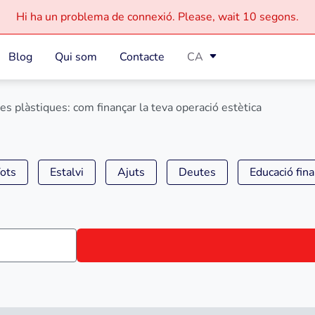
Hi ha un problema de connexió.
Please, wait
10 segons.
Blog
Qui som
Contacte
CA
ies plàstiques: com finançar la teva operació estètica
ots
Estalvi
Ajuts
Deutes
Educació fin