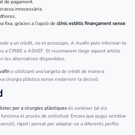
tat de pagament.
erassa innecessària.
 dhores.
na fixa, gràcies a l'opció de
clínic estètic finançament sense
edir a un crèdit, no et preocupis. A Avafin pots informar-te
tres a CIRBE o ASNEF. Et recomanem llegir aquest article
en les alternatives disponibles.
vafin
o utilitzant una targeta de crèdit de manera
va cirurgia plàstica sense endarrerir la decisió.
d
éstec per a cirurgies plàstiques
és conèixer bé els
funciona el procés de sol·licitud. Encara que pugui semblar
enzill, ràpid i pensat per adaptar-se a diferents perfils