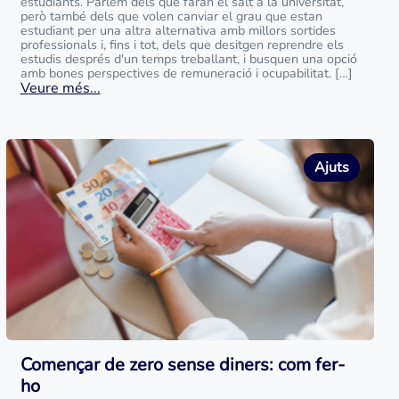
estudiants. Parlem dels que faran el salt a la universitat,
però també dels que volen canviar el grau que estan
estudiant per una altra alternativa amb millors sortides
professionals i, fins i tot, dels que desitgen reprendre els
estudis després d'un temps treballant, i busquen una opció
amb bones perspectives de remuneració i ocupabilitat. […]
Veure més...
Ajuts
Començar de zero sense diners: com fer-
ho