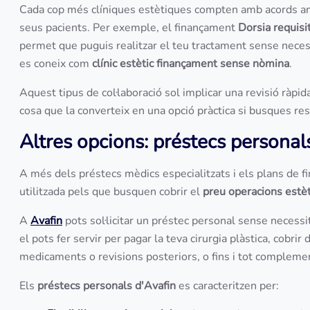
Cada cop més clíniques estètiques compten amb acords amb
seus pacients. Per exemple, el finançament
Dorsia requisi
permet que puguis realitzar el teu tractament sense neces
es coneix com
clínic estètic finançament sense nòmina
.
Aquest tipus de col·laboració sol implicar una revisió ràpida
cosa que la converteix en una opció pràctica si busques re
Altres opcions: préstecs personals
A més dels préstecs mèdics especialitzats i els plans de fin
utilitzada pels que busquen cobrir el
preu operacions estè
A
Avafin
pots sol·licitar un préstec personal sense necessita
el pots fer servir per pagar la teva cirurgia plàstica, cobr
medicaments o revisions posteriors, o fins i tot complement
Els
préstecs personals d'Avafin
es caracteritzen per: