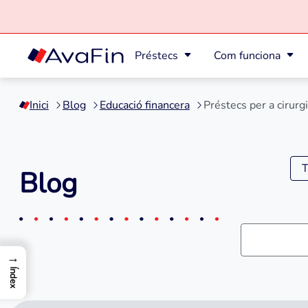
Préstecs
Com funciona
Saltar
al
Inici
Blog
Educació financera
Préstecs per a cirurg
contingut
T
Blog
→
Índex