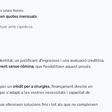
és unes hores.
ó en quotes mensuals
.
ctuar amb rapidesa.
titat, un justificant d'ingressos i una avaluació creditícia.
çament sense nòmina
, que flexibilitzen aquest procés.
r per un
crèdit per a cirurgies
, finançament directe en
que s'adapti a les vostres necessitats i capacitat de
que ofereixen solucions fins i tot als que no compleixen