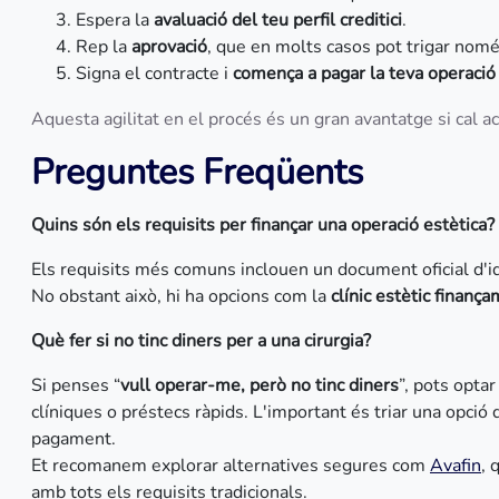
Espera la
avaluació del teu perfil creditici
.
Rep la
aprovació
, que en molts casos pot trigar nom
Signa el contracte i
comença a pagar la teva operaci
Aquesta agilitat en el procés és un gran avantatge si cal a
Preguntes Freqüents
Quins són els requisits per finançar una operació estètica?
Els requisits més comuns inclouen un document oficial d'iden
No obstant això, hi ha opcions com la
clínic estètic finan
Què fer si no tinc diners per a una cirurgia?
Si penses “
vull operar-me, però no tinc diners
”, pots opta
clíniques o préstecs ràpids. L'important és triar una opció 
pagament.
Et recomanem explorar alternatives segures com
Avafin
, 
amb tots els requisits tradicionals.