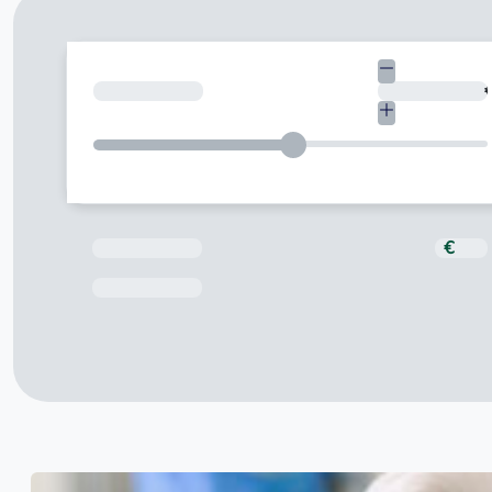
Quant necessites?
Total a pagar
€
Data de venciment