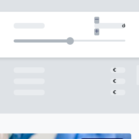
€
En quants dies vols tornar-ho?
dies
Import
€
Interès
€
Comissió d'obertura
€