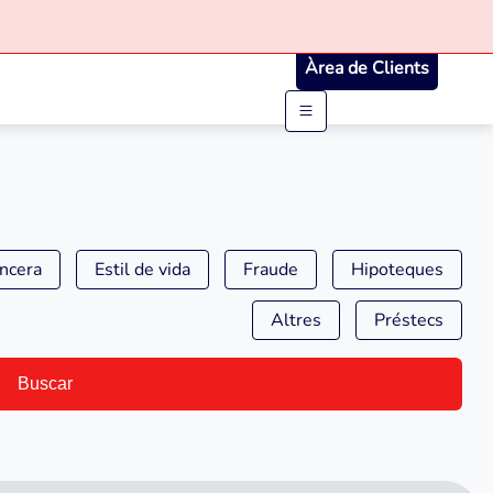
Àrea de Clients
ancera
Estil de vida
Fraude
Hipoteques
Altres
Préstecs
Buscar